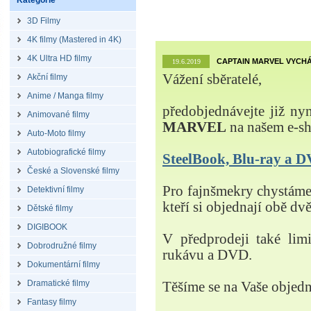
Kategorie
3D Filmy
4K filmy (Mastered in 4K)
4K Ultra HD filmy
CAPTAIN MARVEL VYCHÁ
19.6.2019
Vážení sběratelé,
Akční filmy
Anime / Manga filmy
předobjednávejte již ny
Animované filmy
MARVEL
na našem e-s
Auto-Moto filmy
Autobiografické filmy
SteelBook, Blu-ray a
České a Slovenské filmy
Pro fajnšmekry chystá
Detektivní filmy
kteří si objednají obě dvě
Dětské filmy
DIGIBOOK
V předprodeji také lim
Dobrodružné filmy
rukávu a DVD.
Dokumentární filmy
Dramatické filmy
Těšíme se na Vaše objed
Fantasy filmy