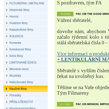
S pozdravem, tým FA
FUTUREPAK / METALPAK
Historické filmy
FAC #38 THE GOOD DINO
10.6.2016
Horory
Vážení sběratelé,
Hudební filmy
Katastrofické filmy
dovolte nám, abychom V
začalo týdenní kolo s t
KOLEKCE
stálá sběratelská čísla 0 -
Komedie
Komiksové filmy
Více informací o produ
Krimi filmy
+ LENTIKULÁRNÍ M
LIMITOVANÉ EDICE
Mluvené slovo
Sběratelé s vyšším čísle
čekat na uvolněný kus.
Muzikály
Náboženské filmy
Těšíme se na Vaše objed
Naučné filmy
Tým Filmareny
Pohádky
PŘÍSLUŠENSTVÍ
FAC #25 MISSION: IMPO
11.1.2016
Psychologické filmy