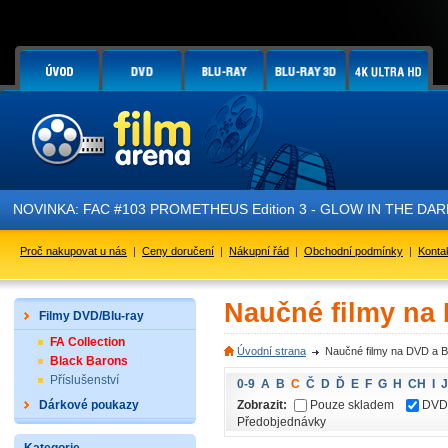
NOVINKA: FAC #103 PROMETHEUS Edition 3 - GLOW IN THE DARK - 
Proč nakupovat u nás
|
Ceny doručení
|
Nákupní řád
|
Obchodní podmínky
|
Konta
Naučné filmy na
Filmy DVD/Blu-ray
FA Collection
Úvodní strana
Naučné filmy na DVD a B
Black Barons
Příslušenství
0-9
A
B
C
Č
D
Ď
E
F
G
H
CH
I
J
Zobrazit:
Pouze skladem
DVD
Dárkové poukazy
Předobjednávky