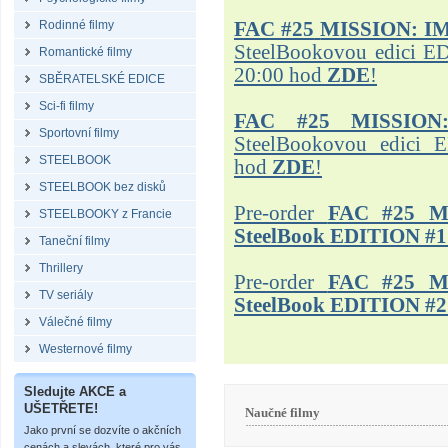
Rodinné filmy
FAC #25
MISSION: I
SteelBookovou edici ED
Romantické filmy
20:00 hod
ZDE
!
SBĚRATELSKÉ EDICE
Sci-fi filmy
FAC #25 MISSION
Sportovní filmy
SteelBookovou edici 
STEELBOOK
hod
ZDE
!
STEELBOOK bez disků
Pre-order
FAC #25 M
STEELBOOKY z Francie
SteelBook EDITION #1
Taneční filmy
Thrillery
Pre-order
FAC #25 M
TV seriály
SteelBook EDITION #2
Válečné filmy
Westernové filmy
Sledujte AKCE a
UŠETŘETE!
Naučné filmy
Jako první se dozvíte o akčních
cenách a slevách, které pro vás