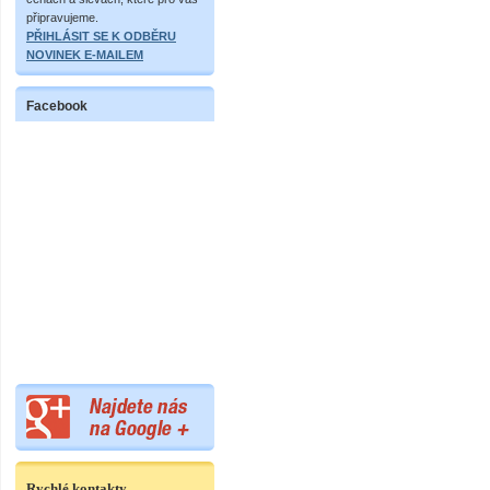
připravujeme.
PŘIHLÁSIT SE K ODBĚRU
NOVINEK E-MAILEM
Facebook
Rychlé kontakty