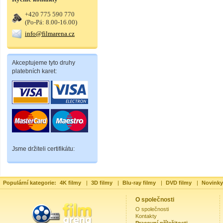
+420 775 590 770
(Po-Pá: 8.00-16.00)
info@filmarena.cz
Akceptujeme tyto druhy
platebních karet:
Jsme držiteli certifikátu:
Populární kategorie:
4K filmy
|
3D filmy
|
Blu-ray filmy
|
DVD filmy
|
Novinky
O společnosti
O společnosti
Kontakty