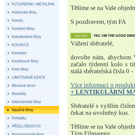
FUTUREPAK / METALPAK
Těšíme se na Vaše objed
Historické filmy
Horory
S pozdravem, tým FA
Hudební filmy
FAC #38 THE GOOD DINO
10.6.2016
Katastrofické filmy
Vážení sběratelé,
KOLEKCE
Komedie
dovolte nám, abychom V
Komiksové filmy
začalo týdenní kolo s t
Krimi filmy
stálá sběratelská čísla 0 -
LIMITOVANÉ EDICE
Více informací o produ
Mluvené slovo
+ LENTIKULÁRNÍ M
Muzikály
Náboženské filmy
Sběratelé s vyšším čísle
Naučné filmy
čekat na uvolněný kus.
Pohádky
Těšíme se na Vaše objed
PŘÍSLUŠENSTVÍ
Tým Filmareny
Psychologické filmy