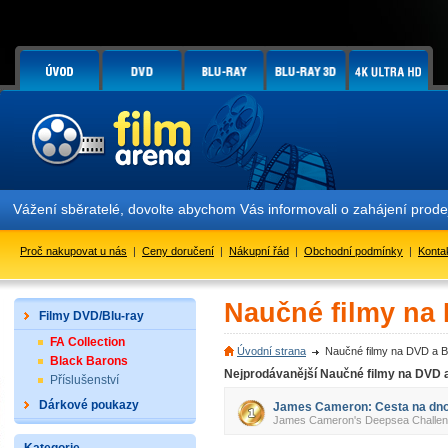
Vážení sběratelé, dovolte abychom Vás informovali o zahájení prod
Proč nakupovat u nás
|
Ceny doručení
|
Nákupní řád
|
Obchodní podmínky
|
Konta
Naučné filmy na
Filmy DVD/Blu-ray
FA Collection
Úvodní strana
Naučné filmy na DVD a B
Black Barons
Nejprodávanější Naučné filmy na DVD 
Příslušenství
Dárkové poukazy
James Cameron: Cesta na dno
James Cameron's Deepsea Challeng