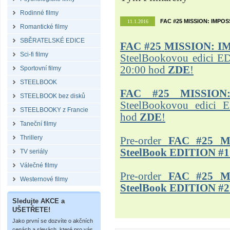
Rodinné filmy
FAC #25 MISSION: IMPO
11.1.2016
Romantické filmy
SBĚRATELSKÉ EDICE
FAC #25
MISSION: I
Sci-fi filmy
SteelBookovou edici ED
20:00 hod
ZDE
!
Sportovní filmy
STEELBOOK
FAC #25 MISSION
STEELBOOK bez disků
SteelBookovou edici 
STEELBOOKY z Francie
hod
ZDE
!
Taneční filmy
Thrillery
Pre-order
FAC #25 M
SteelBook EDITION #1
TV seriály
Válečné filmy
Pre-order
FAC #25 M
Westernové filmy
SteelBook EDITION #2
Sledujte AKCE a
UŠETŘETE!
Jako první se dozvíte o akčních
cenách a slevách, které pro vás