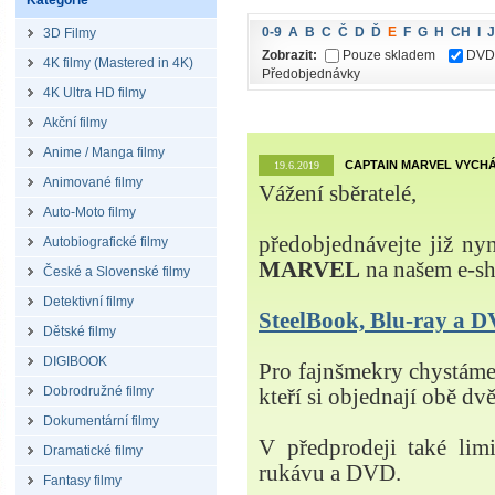
Kategorie
0-9
A
B
C
Č
D
Ď
E
F
G
H
CH
I
J
3D Filmy
Zobrazit:
Pouze skladem
DVD
4K filmy (Mastered in 4K)
Předobjednávky
4K Ultra HD filmy
Akční filmy
Anime / Manga filmy
CAPTAIN MARVEL VYCHÁ
19.6.2019
Animované filmy
Vážení sběratelé,
Auto-Moto filmy
předobjednávejte již ny
Autobiografické filmy
MARVEL
na našem e-s
České a Slovenské filmy
Detektivní filmy
SteelBook, Blu-ray a
Dětské filmy
DIGIBOOK
Pro fajnšmekry chystá
Dobrodružné filmy
kteří si objednají obě dvě
Dokumentární filmy
V předprodeji také lim
Dramatické filmy
rukávu a DVD.
Fantasy filmy