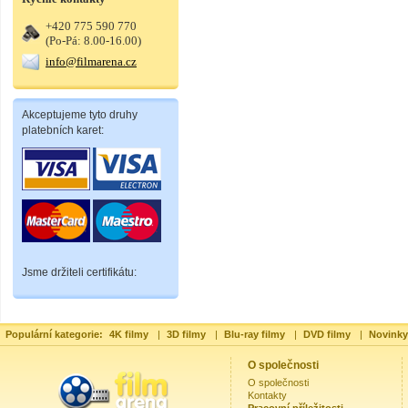
+420 775 590 770
(Po-Pá: 8.00-16.00)
info@filmarena.cz
Akceptujeme tyto druhy
platebních karet:
Jsme držiteli certifikátu:
Populární kategorie:
4K filmy
|
3D filmy
|
Blu-ray filmy
|
DVD filmy
|
Novinky
O společnosti
O společnosti
Kontakty