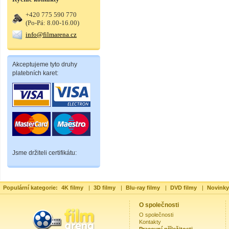
+420 775 590 770
(Po-Pá: 8.00-16.00)
info@filmarena.cz
Akceptujeme tyto druhy
platebních karet:
Jsme držiteli certifikátu:
Populární kategorie:
4K filmy
|
3D filmy
|
Blu-ray filmy
|
DVD filmy
|
Novinky
O společnosti
O společnosti
Kontakty