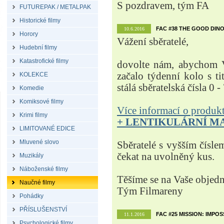
S pozdravem, tým FA
FUTUREPAK / METALPAK
Historické filmy
FAC #38 THE GOOD DINO
10.6.2016
Horory
Vážení sběratelé,
Hudební filmy
Katastrofické filmy
dovolte nám, abychom V
začalo týdenní kolo s t
KOLEKCE
stálá sběratelská čísla 0 -
Komedie
Komiksové filmy
Více informací o produ
Krimi filmy
+ LENTIKULÁRNÍ M
LIMITOVANÉ EDICE
Mluvené slovo
Sběratelé s vyšším čísle
čekat na uvolněný kus.
Muzikály
Náboženské filmy
Těšíme se na Vaše objed
Naučné filmy
Tým Filmareny
Pohádky
PŘÍSLUŠENSTVÍ
FAC #25 MISSION: IMPO
11.1.2016
Psychologické filmy