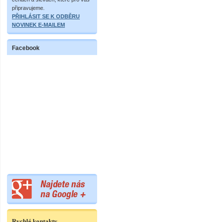
připravujeme.
PŘIHLÁSIT SE K ODBĚRU
NOVINEK E-MAILEM
Facebook
Rychlé kontakty