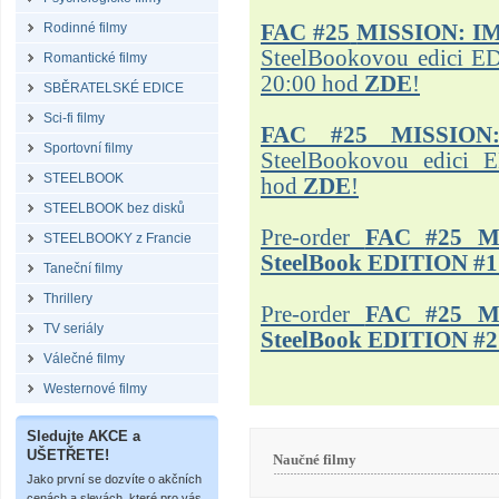
Rodinné filmy
FAC #25
MISSION: I
SteelBookovou edici ED
Romantické filmy
20:00 hod
ZDE
!
SBĚRATELSKÉ EDICE
Sci-fi filmy
FAC #25 MISSION
Sportovní filmy
SteelBookovou edici 
STEELBOOK
hod
ZDE
!
STEELBOOK bez disků
Pre-order
FAC #25 M
STEELBOOKY z Francie
SteelBook EDITION #1
Taneční filmy
Thrillery
Pre-order
FAC #25 M
TV seriály
SteelBook EDITION #2
Válečné filmy
Westernové filmy
Sledujte AKCE a
UŠETŘETE!
Naučné filmy
Jako první se dozvíte o akčních
cenách a slevách, které pro vás