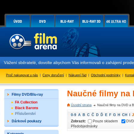
Vážení sběratelé, dovolte abychom Vás informovali o zahájení prod
Proč nakupovat u nás
|
Ceny doručení
|
Nákupní řád
|
Obchodní podmínky
|
Konta
Naučné filmy na
Filmy DVD/Blu-ray
FA Collection
Úvodní strana
Naučné filmy na DVD a B
Black Barons
Příslušenství
0-9
A
B
C
Č
D
Ď
E
F
G
H
CH
I
J
Zobrazit:
Pouze skladem
DVD
Dárkové poukazy
Předobjednávky