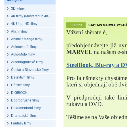
Kategorie
3D Filmy
4K filmy (Mastered in 4K)
4K Ultra HD filmy
CAPTAIN MARVEL VYCHÁ
19.6.2019
Vážení sběratelé,
Akční filmy
Anime / Manga filmy
předobjednávejte již ny
Animované filmy
MARVEL
na našem e-s
Auto-Moto filmy
Autobiografické filmy
SteelBook, Blu-ray a
České a Slovenské filmy
Pro fajnšmekry chystá
Detektivní filmy
kteří si objednají obě dvě
Dětské filmy
DIGIBOOK
V předprodeji také lim
Dobrodružné filmy
rukávu a DVD.
Dokumentární filmy
Dramatické filmy
Těšíme se na Vaše objed
Fantasy filmy