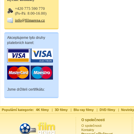
+420 775 590 770
(Po-Pá: 8.00-16.00)
info@filmarena.cz
Akceptujeme tyto druhy
platebních karet:
Jsme držiteli certifikátu:
Populární kategorie:
4K filmy
|
3D filmy
|
Blu-ray filmy
|
DVD filmy
|
Novinky
O společnosti
O společnosti
Kontakty