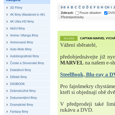
Kategorie
0-9
A
B
C
Č
D
Ď
E
F
G
H
CH
I
J
3D Filmy
Zobrazit:
Pouze skladem
DVD
4K filmy (Mastered in 4K)
Předobjednávky
4K Ultra HD filmy
Akční filmy
Anime / Manga filmy
CAPTAIN MARVEL VYCHÁ
19.6.2019
Animované filmy
Vážení sběratelé,
Auto-Moto filmy
předobjednávejte již ny
Autobiografické filmy
MARVEL
na našem e-s
České a Slovenské filmy
Detektivní filmy
SteelBook, Blu-ray a
Dětské filmy
DIGIBOOK
Pro fajnšmekry chystá
Dobrodružné filmy
kteří si objednají obě dvě
Dokumentární filmy
V předprodeji také lim
Dramatické filmy
rukávu a DVD.
Fantasy filmy