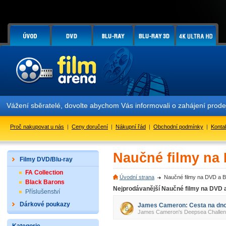
Vážení sběratelé, dovolte abychom Vás informovali o zahájení prod
Proč nakupovat u nás
|
Ceny doručení
|
Nákupní řád
|
Obchodní podmínky
|
Konta
Naučné filmy na
Filmy DVD/Blu-ray
FA Collection
Úvodní strana
Naučné filmy na DVD a B
Black Barons
Nejprodávanější Naučné filmy na DVD 
Příslušenství
Dárkové poukazy
James Cameron: Cesta na dno
James Cameron's Deepsea Challeng