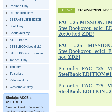
Rodinné filmy
FAC #25 MISSION: IMPO
11.1.2016
Romantické filmy
SBĚRATELSKÉ EDICE
FAC #25
MISSION: I
Sci-fi filmy
SteelBookovou edici ED
20:00 hod
ZDE
!
Sportovní filmy
STEELBOOK
FAC #25 MISSION
STEELBOOK bez disků
SteelBookovou edici 
STEELBOOKY z Francie
hod
ZDE
!
Taneční filmy
Thrillery
Pre-order
FAC #25 M
SteelBook EDITION #1
TV seriály
Válečné filmy
Pre-order
FAC #25 M
Westernové filmy
SteelBook EDITION #2
Sledujte AKCE a
UŠETŘETE!
Jako první se dozvíte o akčních
cenách a slevách, které pro vás