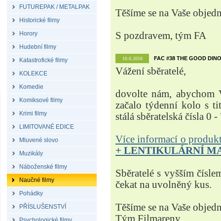
FUTUREPAK / METALPAK
Těšíme se na Vaše objed
Historické filmy
Horory
S pozdravem, tým FA
Hudební filmy
FAC #38 THE GOOD DINO
10.6.2016
Katastrofické filmy
Vážení sběratelé,
KOLEKCE
Komedie
dovolte nám, abychom V
Komiksové filmy
začalo týdenní kolo s t
Krimi filmy
stálá sběratelská čísla 0 -
LIMITOVANÉ EDICE
Více informací o produ
Mluvené slovo
+ LENTIKULÁRNÍ M
Muzikály
Náboženské filmy
Sběratelé s vyšším čísle
Naučné filmy
čekat na uvolněný kus.
Pohádky
Těšíme se na Vaše objed
PŘÍSLUŠENSTVÍ
Tým Filmareny
Psychologické filmy