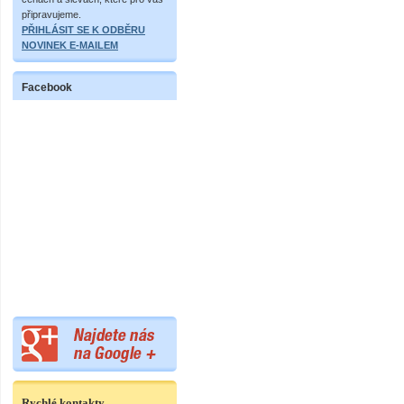
připravujeme.
PŘIHLÁSIT SE K ODBĚRU
NOVINEK E-MAILEM
Facebook
Rychlé kontakty