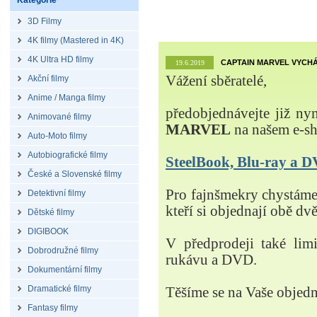
Kategorie
3D Filmy
4K filmy (Mastered in 4K)
4K Ultra HD filmy
CAPTAIN MARVEL VYCHÁ
19.6.2019
Vážení sběratelé,
Akční filmy
Anime / Manga filmy
předobjednávejte již ny
Animované filmy
MARVEL
na našem e-s
Auto-Moto filmy
Autobiografické filmy
SteelBook, Blu-ray a
České a Slovenské filmy
Pro fajnšmekry chystá
Detektivní filmy
kteří si objednají obě dvě
Dětské filmy
DIGIBOOK
V předprodeji také lim
Dobrodružné filmy
rukávu a DVD.
Dokumentární filmy
Dramatické filmy
Těšíme se na Vaše objed
Fantasy filmy