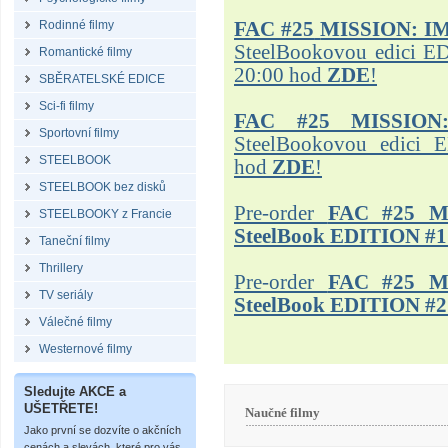
Rodinné filmy
FAC #25
MISSION: I
SteelBookovou edici ED
Romantické filmy
20:00 hod
ZDE
!
SBĚRATELSKÉ EDICE
Sci-fi filmy
FAC #25 MISSION
Sportovní filmy
SteelBookovou edici 
STEELBOOK
hod
ZDE
!
STEELBOOK bez disků
Pre-order
FAC #25 M
STEELBOOKY z Francie
SteelBook EDITION #1
Taneční filmy
Thrillery
Pre-order
FAC #25 M
TV seriály
SteelBook EDITION #2
Válečné filmy
Westernové filmy
Sledujte AKCE a
UŠETŘETE!
Naučné filmy
Jako první se dozvíte o akčních
cenách a slevách, které pro vás