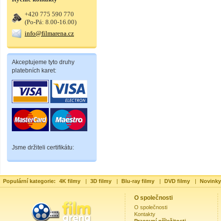
+420 775 590 770
(Po-Pá: 8.00-16.00)
info@filmarena.cz
Akceptujeme tyto druhy
platebních karet:
Jsme držiteli certifikátu:
Populární kategorie:
4K filmy
|
3D filmy
|
Blu-ray filmy
|
DVD filmy
|
Novinky
O společnosti
O společnosti
Kontakty