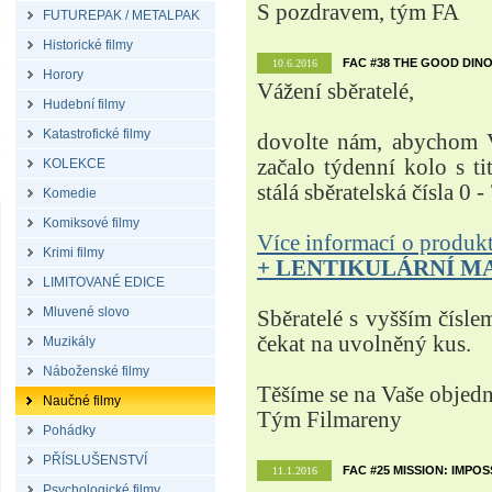
S pozdravem, tým FA
FUTUREPAK / METALPAK
Historické filmy
FAC #38 THE GOOD DINO
10.6.2016
Horory
Vážení sběratelé,
Hudební filmy
Katastrofické filmy
dovolte nám, abychom V
začalo týdenní kolo s t
KOLEKCE
stálá sběratelská čísla 0 -
Komedie
Komiksové filmy
Více informací o produ
Krimi filmy
+ LENTIKULÁRNÍ M
LIMITOVANÉ EDICE
Mluvené slovo
Sběratelé s vyšším čísle
čekat na uvolněný kus.
Muzikály
Náboženské filmy
Těšíme se na Vaše objed
Naučné filmy
Tým Filmareny
Pohádky
PŘÍSLUŠENSTVÍ
FAC #25 MISSION: IMPO
11.1.2016
Psychologické filmy