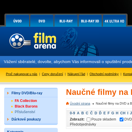
Vážení sběratelé, dovolte, abychom Vás informovali o spuštění pr
Proč nakupovat u nás
|
Ceny doručení
|
Nákupní řád
|
Obchodní podmínky
|
Konta
Naučné filmy na
Filmy DVD/Blu-ray
FA Collection
Úvodní strana
Naučné filmy na DVD a B
Black Barons
Příslušenství
0-9
A
B
C
Č
D
Ď
E
F
G
H
CH
I
J
Zobrazit:
Pouze skladem
DVD
Dárkové poukazy
Předobjednávky