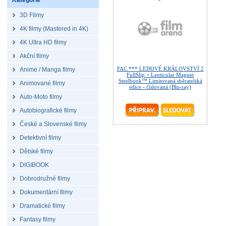
Kategorie
3D Filmy
4K filmy (Mastered in 4K)
4K Ultra HD filmy
Akční filmy
FAC *** LEDOVÉ KRÁLOVSTVÍ 2
Anime / Manga filmy
FullSlip + Lenticular Magnet
Steelbook™ Limitovaná sběratelská
Animované filmy
edice - číslovaná (Blu-ray)
Auto-Moto filmy
Autobiografické filmy
České a Slovenské filmy
Detektivní filmy
Dětské filmy
DIGIBOOK
Dobrodružné filmy
Dokumentární filmy
Dramatické filmy
Fantasy filmy