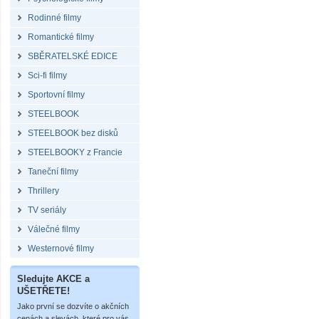
Rodinné filmy
Romantické filmy
SBĚRATELSKÉ EDICE
Sci-fi filmy
Sportovní filmy
STEELBOOK
STEELBOOK bez disků
STEELBOOKY z Francie
Taneční filmy
Thrillery
TV seriály
Válečné filmy
Westernové filmy
Sledujte AKCE a
UŠETŘETE!
Jako první se dozvíte o akčních
cenách a slevách, které pro vás