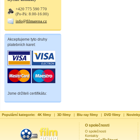
+420 775 590 770
(Po-Pá: 8.00-16.00)
info@filmarena.cz
Akceptujeme tyto druhy
platebních karet:
Jsme držiteli certifikátu:
Populární kategorie:
4K filmy
|
3D filmy
|
Blu-ray filmy
|
DVD filmy
|
Novinky
O společnosti
O společnosti
Kontakty