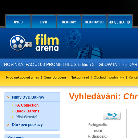
NOVINKA: FAC #103 PROMETHEUS Edition 3 - GLOW IN THE DARK - 
Proč nakupovat u nás
|
Ceny doručení
|
Nákupní řád
|
Obchodní podmínky
|
Konta
Vyhledávání:
Chr
Filmy DVD/Blu-ray
FA Collection
Black Barons
Příslušenství
Dárkové poukazy