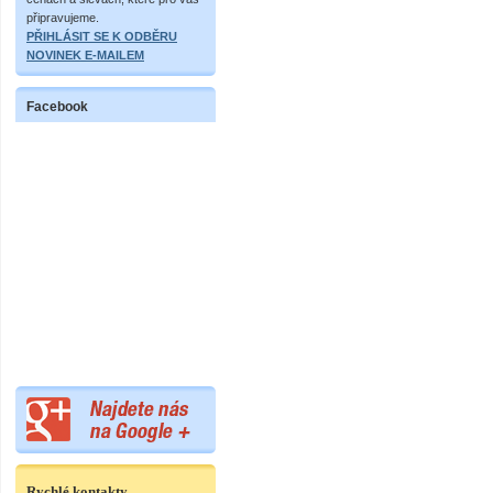
připravujeme.
PŘIHLÁSIT SE K ODBĚRU
NOVINEK E-MAILEM
Facebook
Rychlé kontakty