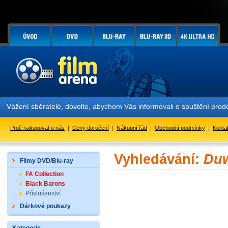
Vážení sběratelé, dovolte, abychom Vás informovali o spuštění pr
Proč nakupovat u nás
|
Ceny doručení
|
Nákupní řád
|
Obchodní podmínky
|
Konta
Vyhledávání:
Du
Filmy DVD/Blu-ray
FA Collection
Black Barons
Příslušenství
Dárkové poukazy