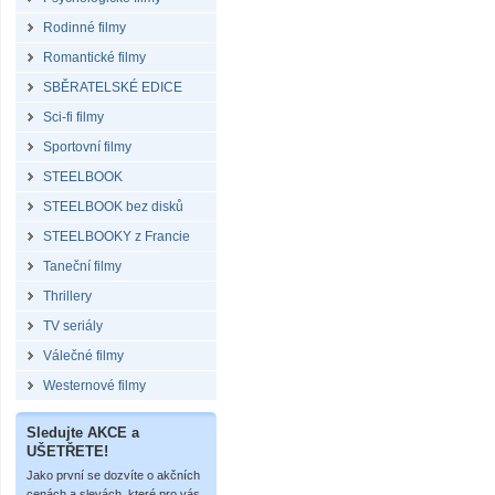
Rodinné filmy
Romantické filmy
SBĚRATELSKÉ EDICE
Sci-fi filmy
Sportovní filmy
STEELBOOK
STEELBOOK bez disků
STEELBOOKY z Francie
Taneční filmy
Thrillery
TV seriály
Válečné filmy
Westernové filmy
Sledujte AKCE a
UŠETŘETE!
Jako první se dozvíte o akčních
cenách a slevách, které pro vás