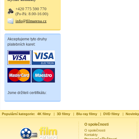
+420 775 590 770
(Po-Pá: 8.00-16.00)
info@filmarena.cz
Akceptujeme tyto druhy
platebních karet:
Jsme držiteli certifikátu:
Populární kategorie:
4K filmy
|
3D filmy
|
Blu-ray filmy
|
DVD filmy
|
Novinky
O společnosti
O společnosti
Kontakty