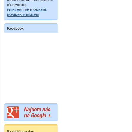
připravujeme.
PŘIHLÁSIT SE K ODBĚRU
NOVINEK E-MAILEM
Facebook
Rychlé kontakty