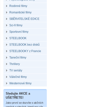
Rodinné filmy
Romantické filmy
SBĚRATELSKÉ EDICE
Sci-fi filmy
Sportovní filmy
STEELBOOK
STEELBOOK bez disků
STEELBOOKY z Francie
Taneční filmy
Thrillery
TV seriály
Válečné filmy
Westernové filmy
Sledujte AKCE a
UŠETŘETE!
Jako první se dozvíte o akčních
cenách a slevách, které pro vás