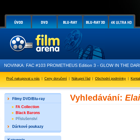
NOVINKA: FAC #103 PROMETHEUS Edition 3 - GLOW IN THE DARK - 
Proč nakupovat u nás
|
Ceny doručení
|
Nákupní řád
|
Obchodní podmínky
|
Konta
Vyhledávání:
Ela
Filmy DVD/Blu-ray
FA Collection
Black Barons
Příslušenství
Dárkové poukazy