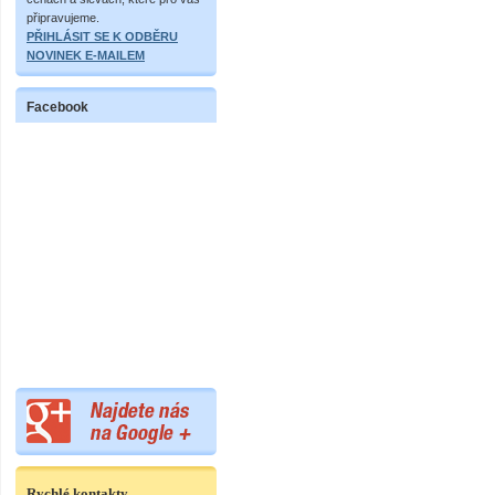
připravujeme.
PŘIHLÁSIT SE K ODBĚRU
NOVINEK E-MAILEM
Facebook
Rychlé kontakty