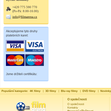
+420 775 590 770
(Po-Pá: 8.00-16.00)
info@filmarena.cz
Akceptujeme tyto druhy
platebních karet:
Jsme držiteli certifikátu:
Populární kategorie:
4K filmy
|
3D filmy
|
Blu-ray filmy
|
DVD filmy
|
Novinky
O společnosti
O společnosti
Kontakty