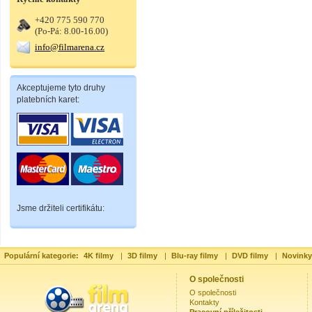
+420 775 590 770
(Po-Pá: 8.00-16.00)
info@filmarena.cz
Akceptujeme tyto druhy
platebních karet:
Jsme držiteli certifikátu:
Populární kategorie:
4K filmy
|
3D filmy
|
Blu-ray filmy
|
DVD filmy
|
Novinky
O společnosti
O společnosti
Kontakty