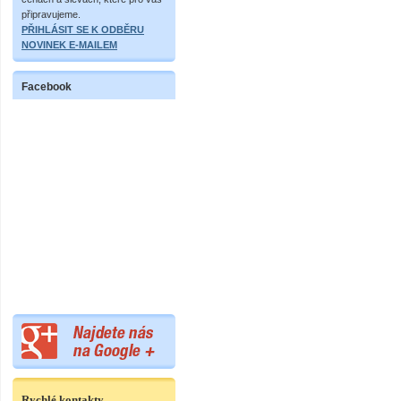
připravujeme.
PŘIHLÁSIT SE K ODBĚRU
NOVINEK E-MAILEM
Facebook
Rychlé kontakty