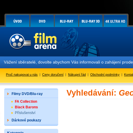
Vážení sběratelé, dovolte abychom Vás informovali o zahájení prod
Proč nakupovat u nás
|
Ceny doručení
|
Nákupní řád
|
Obchodní podmínky
|
Konta
Vyhledávání:
Geo
Filmy DVD/Blu-ray
FA Collection
Black Barons
Příslušenství
Dárkové poukazy