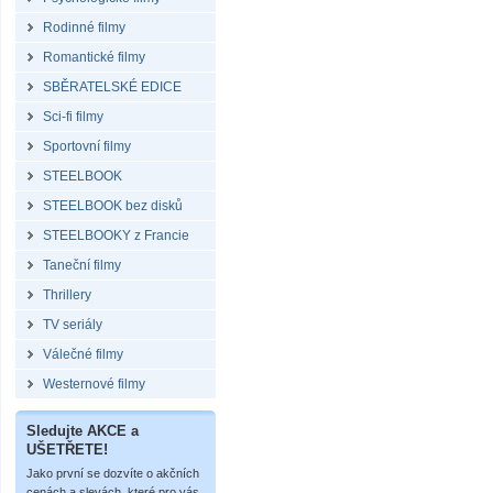
Rodinné filmy
Romantické filmy
SBĚRATELSKÉ EDICE
Sci-fi filmy
Sportovní filmy
STEELBOOK
STEELBOOK bez disků
STEELBOOKY z Francie
Taneční filmy
Thrillery
TV seriály
Válečné filmy
Westernové filmy
Sledujte AKCE a
UŠETŘETE!
Jako první se dozvíte o akčních
cenách a slevách, které pro vás