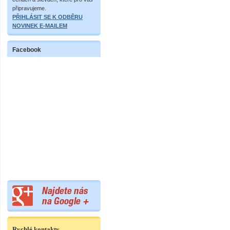
připravujeme.
PŘIHLÁSIT SE K ODBĚRU
NOVINEK E-MAILEM
Facebook
Rychlé kontakty