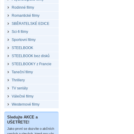
Rodinné filmy
Romantické filmy
SBĚRATELSKÉ EDICE
Sci-fi filmy
Sportovní filmy
STEELBOOK
STEELBOOK bez disků
STEELBOOKY z Francie
Taneční filmy
Thrillery
TV seriály
Válečné filmy
Westernové filmy
Sledujte AKCE a
UŠETŘETE!
Jako první se dozvíte o akčních
cenách a slevách, které pro vás