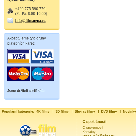
+420 775 590 770
(Po-Pá: 8.00-16.00)
info@filmarena.cz
Akceptujeme tyto druhy
platebních karet:
Jsme držiteli certifikátu:
Populární kategorie:
4K filmy
|
3D filmy
|
Blu-ray filmy
|
DVD filmy
|
Novinky
O společnosti
O společnosti
Kontakty