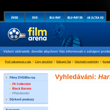
Vážení sběratelé, dovolte abychom Vás informovali o zahájení prod
Proč nakupovat u nás
|
Ceny doručení
|
Nákupní řád
|
Obchodní podmínky
|
Konta
Vyhledávání:
Har
Filmy DVD/Blu-ray
FA Collection
Black Barons
Příslušenství
Dárkové poukazy