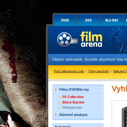
Vážení sběratelé, dovolte abychom Vás i
Proč nakupovat u nás
|
Ceny doručení
|
Nákupní 
Vyh
Filmy DVD/Blu-ray
FA Collection
Black Barons
Příslušenství
Dárkové poukazy