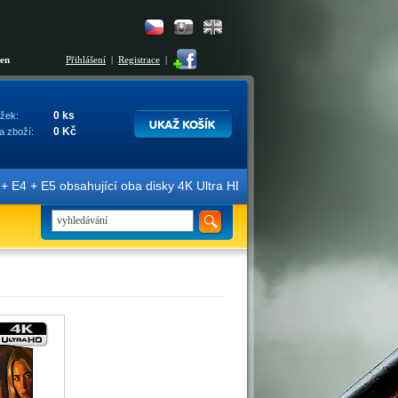
šen
Přihlášení
|
Registrace
|
0 ks
žek:
0 Kč
a zboží:
E4 + E5 obsahující oba disky 4K Ultra HD + Blu-ray 3D/2D. Edice jso