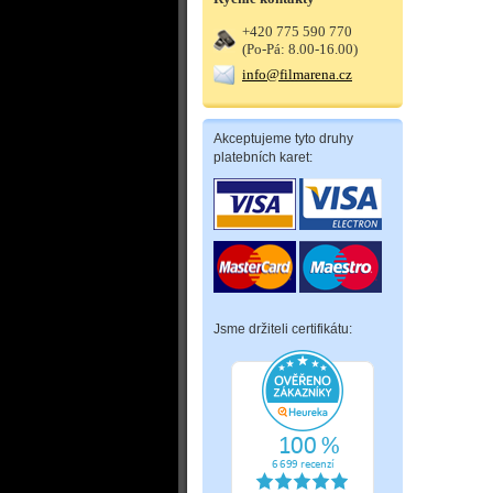
+420 775 590 770
(Po-Pá: 8.00-16.00)
info@filmarena.cz
Akceptujeme tyto druhy
platebních karet:
Jsme držiteli certifikátu: