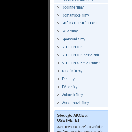
Rodinné filmy
Romantické filmy
SBĚRATELSKÉ EDICE
Sci-fi filmy
Sportovní filmy
STEELBOOK
STEELBOOK bez disků
STEELBOOKY z Francie
Taneční filmy
Thrillery
TV seriály
Válečné filmy
Westernové filmy
Sledujte AKCE a
UŠETŘETE!
Jako první se dozvíte o akčních
cenách a slevách, které pro vás