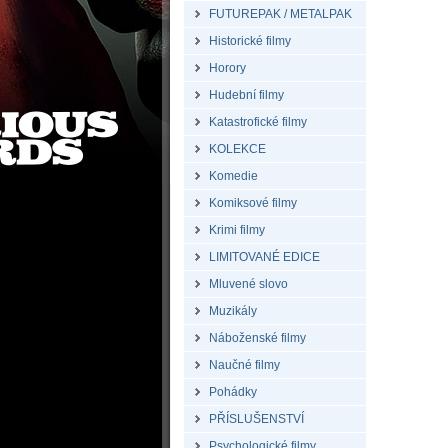
FUTUREPAK / METALPAK
Historické filmy
Horory
Hudební filmy
Katastrofické filmy
KOLEKCE
Komedie
Komiksové filmy
Krimi filmy
LIMITOVANÉ EDICE
Mluvené slovo
Muzikály
Náboženské filmy
Naučné filmy
Pohádky
PŘÍSLUŠENSTVÍ
Psychologické filmy