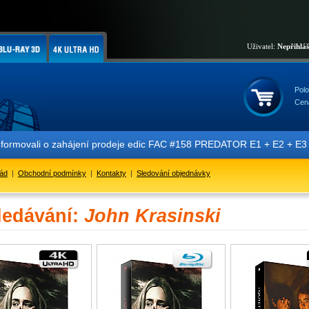
Uživatel:
Nepřihlá
Polo
Cen
nformovali o zahájení prodeje edic FAC #158 PREDATOR E1 + E2 + E3 + 
řád
|
Obchodní podmínky
|
Kontakty
|
Sledování objednávky
ledávání:
John Krasinski