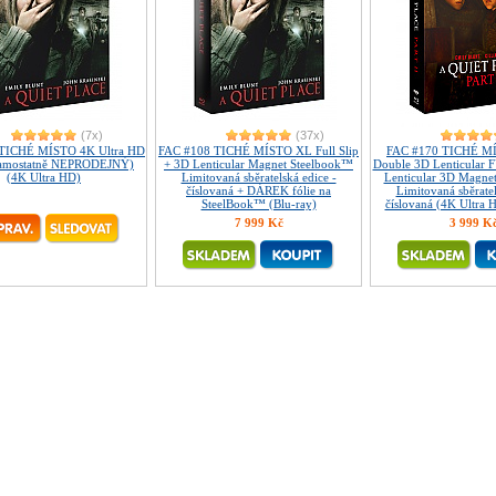
(7x)
(37x)
TICHÉ MÍSTO 4K Ultra HD
FAC #108 TICHÉ MÍSTO XL Full Slip
FAC #170 TICHÉ MÍS
amostatně NEPRODEJNÝ)
+ 3D Lenticular Magnet Steelbook™
Double 3D Lenticular
(4K Ultra HD)
Limitovaná sběratelská edice -
Lenticular 3D Magne
číslovaná + DÁREK fólie na
Limitovaná sběratel
SteelBook™ (Blu-ray)
číslovaná (4K Ultra 
7 999 Kč
3 999 K