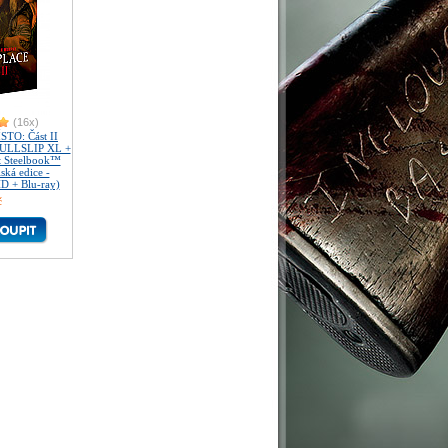
(16x)
TO: Část II
 FULLSLIP XL +
t Steelbook™
ská edice -
HD + Blu-ray)
č