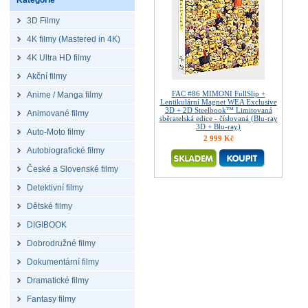
Kategorie
3D Filmy
4K filmy (Mastered in 4K)
4K Ultra HD filmy
Akční filmy
FAC #86 MIMONI FullSlip +
Anime / Manga filmy
Lentikulární Magnet WEA Exclusive
3D + 2D Steelbook™ Limitovaná
Animované filmy
sběratelská edice - číslovaná (Blu-ray
3D + Blu-ray)
Auto-Moto filmy
2 999 Kč
Autobiografické filmy
České a Slovenské filmy
Detektivní filmy
Dětské filmy
DIGIBOOK
Dobrodružné filmy
Dokumentární filmy
Dramatické filmy
Fantasy filmy