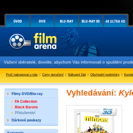
Vážení sběratelé, dovolte, abychom Vás informovali o spuštění pr
Proč nakupovat u nás
|
Ceny doručení
|
Nákupní řád
|
Obchodní podmínky
|
Konta
Vyhledávání:
Kyl
Filmy DVD/Blu-ray
FA Collection
Black Barons
Příslušenství
Dárkové poukazy