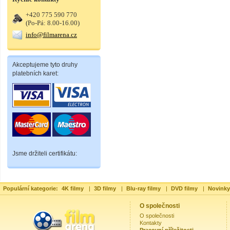
+420 775 590 770
(Po-Pá: 8.00-16.00)
info@filmarena.cz
Akceptujeme tyto druhy
platebních karet:
Jsme držiteli certifikátu:
Populární kategorie:
4K filmy
|
3D filmy
|
Blu-ray filmy
|
DVD filmy
|
Novinky
O společnosti
O společnosti
Kontakty