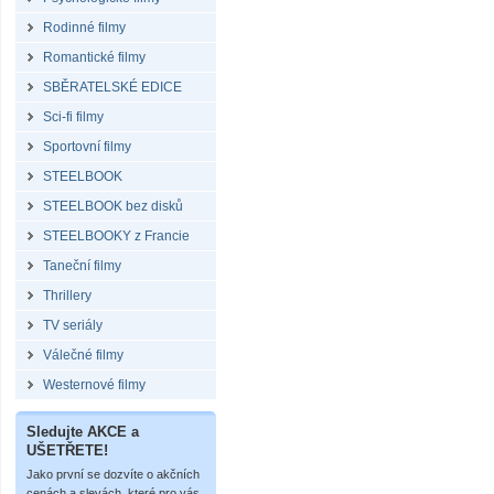
Rodinné filmy
Romantické filmy
SBĚRATELSKÉ EDICE
Sci-fi filmy
Sportovní filmy
STEELBOOK
STEELBOOK bez disků
STEELBOOKY z Francie
Taneční filmy
Thrillery
TV seriály
Válečné filmy
Westernové filmy
Sledujte AKCE a
UŠETŘETE!
Jako první se dozvíte o akčních
cenách a slevách, které pro vás