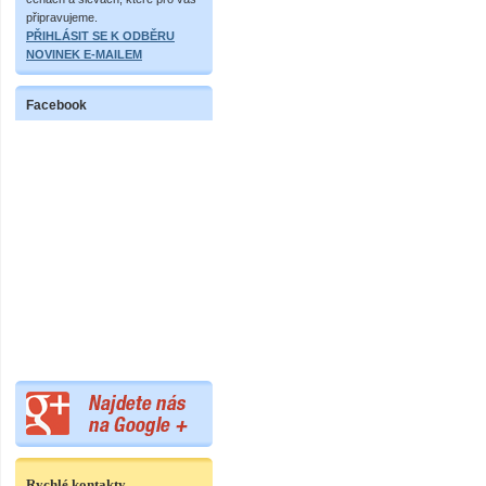
připravujeme.
PŘIHLÁSIT SE K ODBĚRU
NOVINEK E-MAILEM
Facebook
Rychlé kontakty