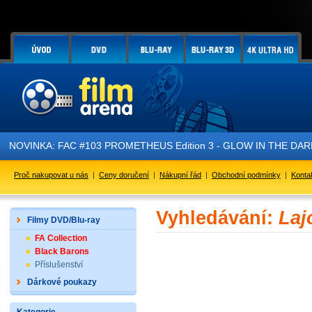
NOVINKA: FAC #103 PROMETHEUS Edition 3 - GLOW IN THE DARK - 
Proč nakupovat u nás
|
Ceny doručení
|
Nákupní řád
|
Obchodní podmínky
|
Konta
Vyhledávání:
Laj
Filmy DVD/Blu-ray
FA Collection
Black Barons
Příslušenství
Dárkové poukazy