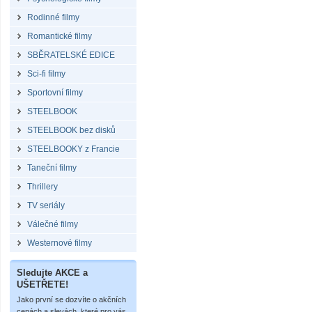
Rodinné filmy
Romantické filmy
SBĚRATELSKÉ EDICE
Sci-fi filmy
Sportovní filmy
STEELBOOK
STEELBOOK bez disků
STEELBOOKY z Francie
Taneční filmy
Thrillery
TV seriály
Válečné filmy
Westernové filmy
Sledujte AKCE a
UŠETŘETE!
Jako první se dozvíte o akčních
cenách a slevách, které pro vás