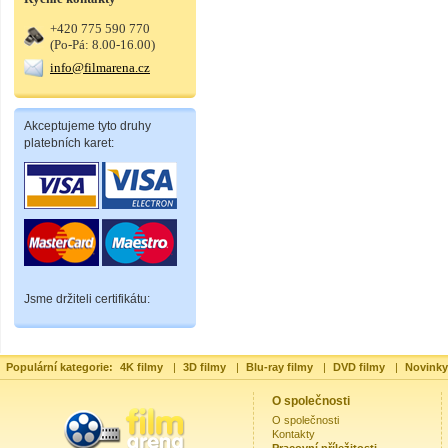
+420 775 590 770
(Po-Pá: 8.00-16.00)
info@filmarena.cz
Akceptujeme tyto druhy
platebních karet:
Jsme držiteli certifikátu:
Populární kategorie:
4K filmy
|
3D filmy
|
Blu-ray filmy
|
DVD filmy
|
Novinky
O společnosti
O společnosti
Kontakty