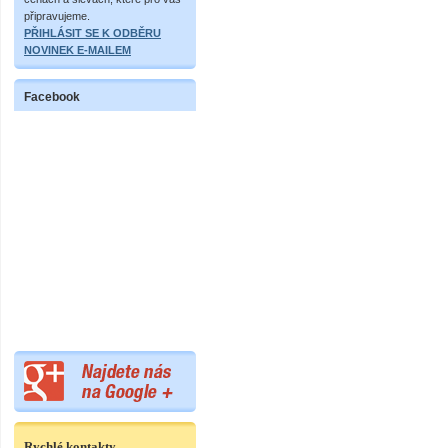
připravujeme.
PŘIHLÁSIT SE K ODBĚRU
NOVINEK E-MAILEM
Facebook
Rychlé kontakty