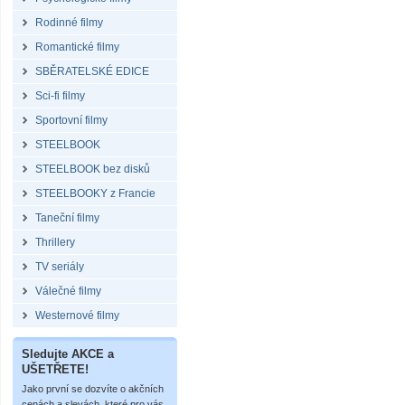
Rodinné filmy
Romantické filmy
SBĚRATELSKÉ EDICE
Sci-fi filmy
Sportovní filmy
STEELBOOK
STEELBOOK bez disků
STEELBOOKY z Francie
Taneční filmy
Thrillery
TV seriály
Válečné filmy
Westernové filmy
Sledujte AKCE a
UŠETŘETE!
Jako první se dozvíte o akčních
cenách a slevách, které pro vás