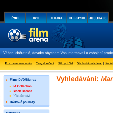
Vážení sběratelé, dovolte abychom Vás informovali o zahájení prod
Proč nakupovat u nás
|
Ceny doručení
|
Nákupní řád
|
Obchodní podmínky
|
Konta
Vyhledávání:
Mar
Filmy DVD/Blu-ray
FA Collection
Black Barons
Příslušenství
Dárkové poukazy