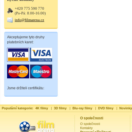
+420 775 590 770
(Po-Pá: 8.00-16.00)
info@filmarena.cz
Akceptujeme tyto druhy
platebních karet:
Jsme držiteli certifikátu:
Populární kategorie:
4K filmy
|
3D filmy
|
Blu-ray filmy
|
DVD filmy
|
Novinky
O společnosti
O společnosti
Kontakty