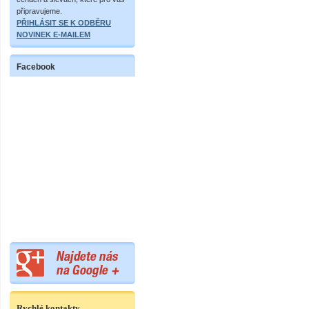
připravujeme.
PŘIHLÁSIT SE K ODBĚRU
NOVINEK E-MAILEM
Facebook
Rychlé kontakty