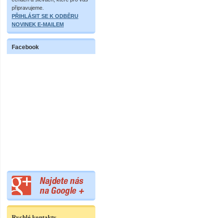
připravujeme.
PŘIHLÁSIT SE K ODBĚRU
NOVINEK E-MAILEM
Facebook
Rychlé kontakty