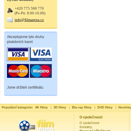
+420 775 590 770
(Po-Pá: 8.00-16.00)
info@filmarena.cz
Akceptujeme tyto druhy
platebních karet:
Jsme držiteli certifikátu:
Populární kategorie:
4K filmy
|
3D filmy
|
Blu-ray filmy
|
DVD filmy
|
Novinky
O společnosti
O společnosti
Kontakty