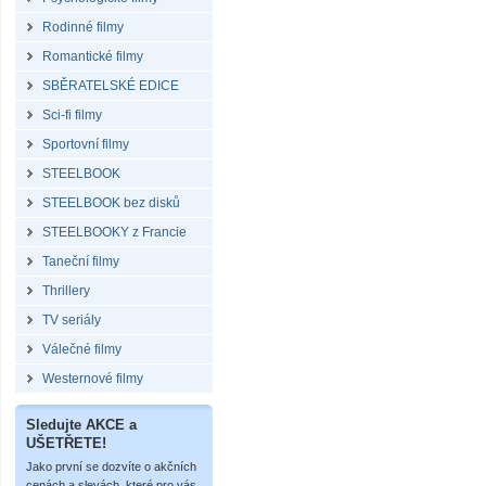
Rodinné filmy
Romantické filmy
SBĚRATELSKÉ EDICE
Sci-fi filmy
Sportovní filmy
STEELBOOK
STEELBOOK bez disků
STEELBOOKY z Francie
Taneční filmy
Thrillery
TV seriály
Válečné filmy
Westernové filmy
Sledujte AKCE a
UŠETŘETE!
Jako první se dozvíte o akčních
cenách a slevách, které pro vás