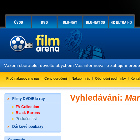
Vážení sběratelé, dovolte abychom Vás informovali o zahájení prod
Proč nakupovat u nás
|
Ceny doručení
|
Nákupní řád
|
Obchodní podmínky
|
Konta
Vyhledávání:
Mar
Filmy DVD/Blu-ray
FA Collection
Black Barons
Příslušenství
Dárkové poukazy