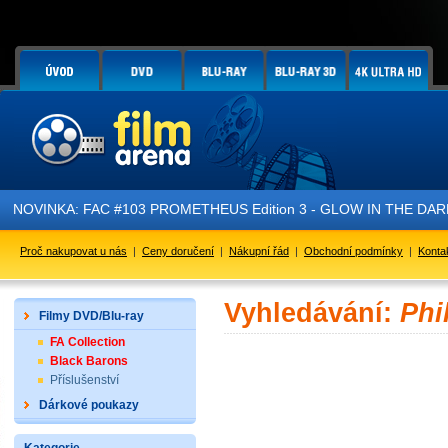
NOVINKA: FAC #103 PROMETHEUS Edition 3 - GLOW IN THE DARK - 
Proč nakupovat u nás
|
Ceny doručení
|
Nákupní řád
|
Obchodní podmínky
|
Konta
Vyhledávání:
Phi
Filmy DVD/Blu-ray
FA Collection
Black Barons
Příslušenství
Dárkové poukazy