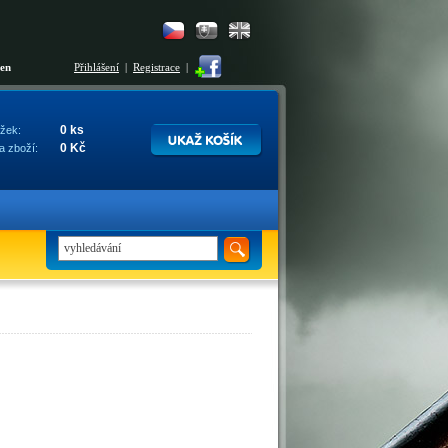
šen
Přihlášení
|
Registrace
|
0 ks
žek:
0 Kč
a zboží: