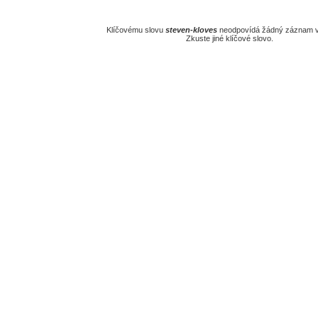
Klíčovému slovu
steven-kloves
neodpovídá žádný záznam v 
Zkuste jiné klíčové slovo.