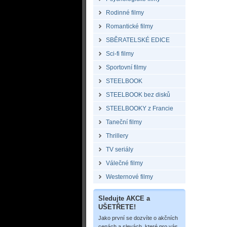
Rodinné filmy
Romantické filmy
SBĚRATELSKÉ EDICE
Sci-fi filmy
Sportovní filmy
STEELBOOK
STEELBOOK bez disků
STEELBOOKY z Francie
Taneční filmy
Thrillery
TV seriály
Válečné filmy
Westernové filmy
Sledujte AKCE a
UŠETŘETE!
Jako první se dozvíte o akčních
cenách a slevách, které pro vás