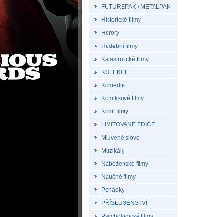
FUTUREPAK / METALPAK
Historické filmy
Horory
Hudební filmy
Katastrofické filmy
KOLEKCE
Komedie
Komiksové filmy
Krimi filmy
LIMITOVANÉ EDICE
Mluvené slovo
Muzikály
Náboženské filmy
Naučné filmy
Pohádky
PŘÍSLUŠENSTVÍ
Psychologické filmy