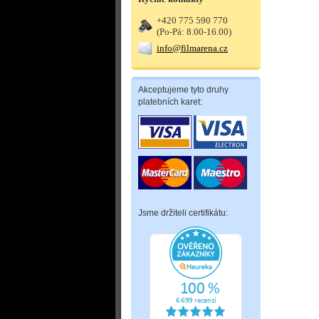
+420 775 590 770
(Po-Pá: 8.00-16.00)
info@filmarena.cz
Akceptujeme tyto druhy
platebních karet:
Jsme držiteli certifikátu: