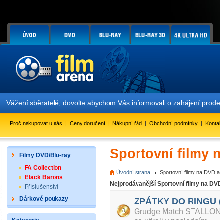
Vážení sběratelé, dovolte abychom Vás informovali o zahájení prodej
Proč nakupovat u nás
|
Ceny doručení
|
Nákupní řád
|
Obchodní podmínky
|
Konta
Sportovní filmy 
Filmy DVD/Blu-ray
FA Collection
Úvodní strana
Sportovní filmy na DVD a
Black Barons
Nejprodávanější Sportovní filmy na DV
Příslušenství
Dárkové poukazy
ZPÁTKY DO RINGU (
Grudge Match STALLONE 