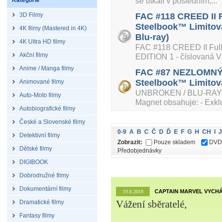
se utkali v posledním,...
Kategorie
3D Filmy
FAC #118 CREED II F
Steelbook™ Limitova
4K filmy (Mastered in 4K)
Blu-ray)
4K Ultra HD filmy
FAC #118 CREED II Full
Akční filmy
EDITION 1 - číslovaná Vá
Anime / Manga filmy
FAC #87 NEZLOMNÝ F
Steelbook™ Limitova
Animované filmy
UNBROKEN / BLU-RAY S
Auto-Moto filmy
Magnet obsahuje: - Exkluzi
Autobiografické filmy
České a Slovenské filmy
0-9
A
B
C
Č
D
Ď
E
F
G
H
CH
I
J
Detektivní filmy
Zobrazit:
Pouze skladem
DVD
Dětské filmy
Předobjednávky
DIGIBOOK
Dobrodružné filmy
Dokumentární filmy
CAPTAIN MARVEL VYCHÁ
19.6.2019
Dramatické filmy
Vážení sběratelé,
Fantasy filmy