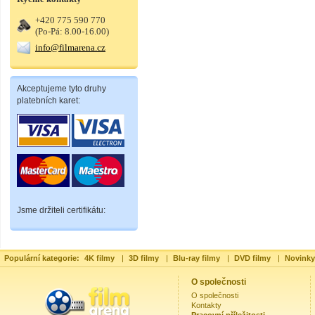
+420 775 590 770
(Po-Pá: 8.00-16.00)
info@filmarena.cz
Akceptujeme tyto druhy
platebních karet:
Jsme držiteli certifikátu:
Populární kategorie:
4K filmy
|
3D filmy
|
Blu-ray filmy
|
DVD filmy
|
Novinky
O společnosti
O společnosti
Kontakty