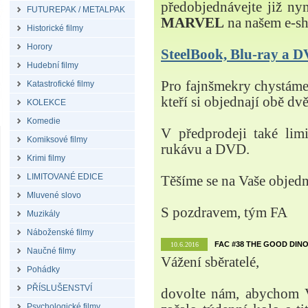
předobjednávejte již ny
FUTUREPAK / METALPAK
MARVEL
na našem e-s
Historické filmy
Horory
SteelBook, Blu-ray a
Hudební filmy
Pro fajnšmekry chystá
Katastrofické filmy
kteří si objednají obě dvě
KOLEKCE
Komedie
V předprodeji také lim
Komiksové filmy
rukávu a DVD.
Krimi filmy
LIMITOVANÉ EDICE
Těšíme se na Vaše objed
Mluvené slovo
S pozdravem, tým FA
Muzikály
Náboženské filmy
FAC #38 THE GOOD DINO
10.6.2016
Naučné filmy
Vážení sběratelé,
Pohádky
PŘÍSLUŠENSTVÍ
dovolte nám, abychom V
Psychologické filmy