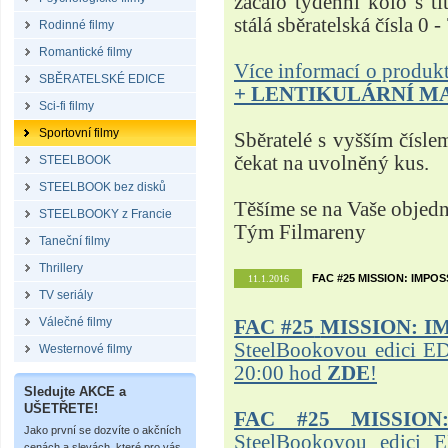
začalo týdenní kolo s t
stálá sběratelská čísla 0 -
Rodinné filmy
Romantické filmy
Více informací o produ
SBĚRATELSKÉ EDICE
+ LENTIKULÁRNÍ M
Sci-fi filmy
Sportovní filmy
Sběratelé s vyšším čísle
čekat na uvolněný kus.
STEELBOOK
STEELBOOK bez disků
Těšíme se na Vaše objed
STEELBOOKY z Francie
Tým Filmareny
Taneční filmy
Thrillery
FAC #25 MISSION: IMPO
11.1.2016
TV seriály
Válečné filmy
FAC #25
MISSION: I
SteelBookovou edici ED
Westernové filmy
20:00 hod
ZDE
!
Sledujte AKCE a
UŠETŘETE!
FAC #25 MISSION
Jako první se dozvíte o akčních
SteelBookovou edici 
cenách a slevách, které pro vás