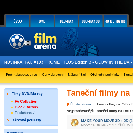
NOVINKA: FAC #103 PROMETHEUS Edition 3 - GLOW IN THE DARK - 
Proč nakupovat u nás
|
Ceny doručení
|
Nákupní řád
|
Obchodní podmínky
|
Konta
Taneční filmy na
Filmy DVD/Blu-ray
FA Collection
Úvodní strana
Taneční filmy na DVD a 
Black Barons
Nejprodávanější Taneční filmy na DVD 
Příslušenství
Dárkové poukazy
MAKE YOUR MOVE 3D + 2D (1B
MAKE YOUR MOVE 3D Příběh vypráví 