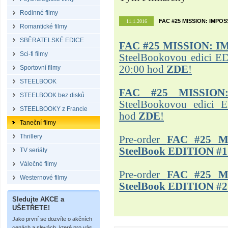
Rodinné filmy
FAC #25 MISSION: IMPO
11.1.2016
Romantické filmy
SBĚRATELSKÉ EDICE
FAC #25
MISSION: I
Sci-fi filmy
SteelBookovou edici ED
20:00 hod
ZDE
!
Sportovní filmy
STEELBOOK
FAC #25 MISSION
STEELBOOK bez disků
SteelBookovou edici 
STEELBOOKY z Francie
hod
ZDE
!
Taneční filmy
Thrillery
Pre-order
FAC #25 M
SteelBook EDITION #1
TV seriály
Válečné filmy
Pre-order
FAC #25 M
Westernové filmy
SteelBook EDITION #2
Sledujte AKCE a
UŠETŘETE!
Jako první se dozvíte o akčních
cenách a slevách, které pro vás