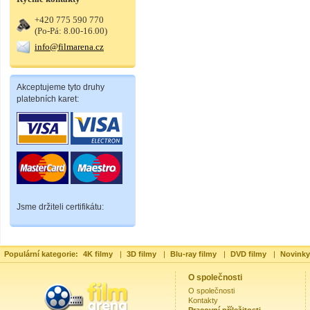
+420 775 590 770
(Po-Pá: 8.00-16.00)
info@filmarena.cz
Akceptujeme tyto druhy
platebních karet:
Jsme držiteli certifikátu:
Populární kategorie:
4K filmy
|
3D filmy
|
Blu-ray filmy
|
DVD filmy
|
Novinky
O společnosti
O společnosti
Kontakty