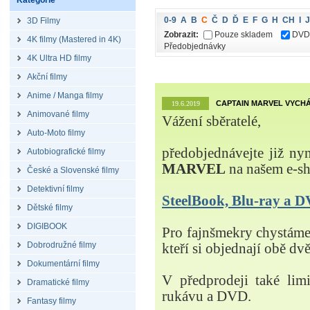
Kategorie
0-9
A
B
C
Č
D
Ď
E
F
G
H
CH
I
J
3D Filmy
Zobrazit:
Pouze skladem
DVD
4K filmy (Mastered in 4K)
Předobjednávky
4K Ultra HD filmy
Akční filmy
Anime / Manga filmy
CAPTAIN MARVEL VYCHÁ
19.6.2019
Animované filmy
Vážení sběratelé,
Auto-Moto filmy
předobjednávejte již ny
Autobiografické filmy
MARVEL
na našem e-s
České a Slovenské filmy
Detektivní filmy
SteelBook, Blu-ray a
Dětské filmy
DIGIBOOK
Pro fajnšmekry chystá
Dobrodružné filmy
kteří si objednají obě dvě
Dokumentární filmy
V předprodeji také lim
Dramatické filmy
rukávu a DVD.
Fantasy filmy