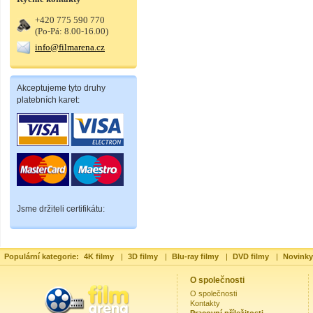
+420 775 590 770
(Po-Pá: 8.00-16.00)
info@filmarena.cz
Akceptujeme tyto druhy
platebních karet:
Jsme držiteli certifikátu:
Populární kategorie:
4K filmy
|
3D filmy
|
Blu-ray filmy
|
DVD filmy
|
Novinky
O společnosti
O společnosti
Kontakty