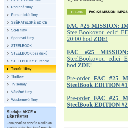
Rodinné filmy
FAC #25 MISSION: IMPO
11.1.2016
Romantické filmy
SBĚRATELSKÉ EDICE
FAC #25
MISSION: I
Sci-fi filmy
SteelBookovou edici ED
20:00 hod
ZDE
!
Sportovní filmy
STEELBOOK
FAC #25 MISSION
STEELBOOK bez disků
SteelBookovou edici 
STEELBOOKY z Francie
hod
ZDE
!
Taneční filmy
Thrillery
Pre-order
FAC #25 M
SteelBook EDITION #1
TV seriály
Válečné filmy
Pre-order
FAC #25 M
Westernové filmy
SteelBook EDITION #2
Sledujte AKCE a
UŠETŘETE!
Jako první se dozvíte o akčních
cenách a slevách, které pro vás