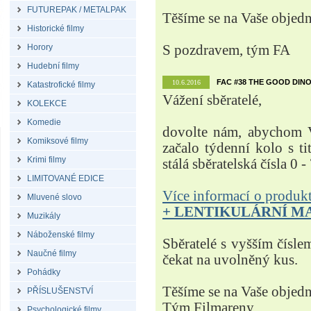
FUTUREPAK / METALPAK
Těšíme se na Vaše objed
Historické filmy
Horory
S pozdravem, tým FA
Hudební filmy
FAC #38 THE GOOD DINO
10.6.2016
Katastrofické filmy
Vážení sběratelé,
KOLEKCE
Komedie
dovolte nám, abychom V
Komiksové filmy
začalo týdenní kolo s t
Krimi filmy
stálá sběratelská čísla 0 -
LIMITOVANÉ EDICE
Více informací o produ
Mluvené slovo
+ LENTIKULÁRNÍ M
Muzikály
Náboženské filmy
Sběratelé s vyšším čísle
Naučné filmy
čekat na uvolněný kus.
Pohádky
Těšíme se na Vaše objed
PŘÍSLUŠENSTVÍ
Tým Filmareny
Psychologické filmy