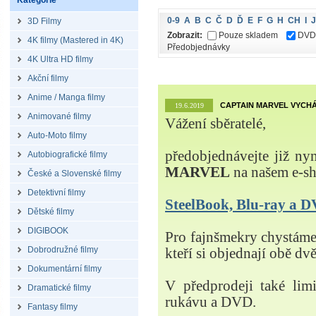
Kategorie
0-9
A
B
C
Č
D
Ď
E
F
G
H
CH
I
J
3D Filmy
Zobrazit:
Pouze skladem
DVD
4K filmy (Mastered in 4K)
Předobjednávky
4K Ultra HD filmy
Akční filmy
Anime / Manga filmy
CAPTAIN MARVEL VYCHÁ
19.6.2019
Animované filmy
Vážení sběratelé,
Auto-Moto filmy
předobjednávejte již ny
Autobiografické filmy
MARVEL
na našem e-s
České a Slovenské filmy
Detektivní filmy
SteelBook, Blu-ray a
Dětské filmy
DIGIBOOK
Pro fajnšmekry chystá
Dobrodružné filmy
kteří si objednají obě dvě
Dokumentární filmy
V předprodeji také lim
Dramatické filmy
rukávu a DVD.
Fantasy filmy