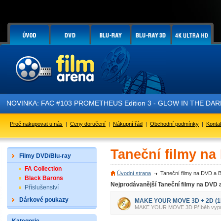
NOVINKA: FAC #103 PROMETHEUS Edition 3 - GLOW IN THE DARK - 
Proč nakupovat u nás
|
Ceny doručení
|
Nákupní řád
|
Obchodní podmínky
|
Konta
Taneční filmy na
Filmy DVD/Blu-ray
FA Collection
Úvodní strana
Taneční filmy na DVD a 
Black Barons
Nejprodávanější Taneční filmy na DVD 
Příslušenství
Dárkové poukazy
MAKE YOUR MOVE 3D + 2D (1B
MAKE YOUR MOVE 3D Příběh vypráví 