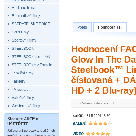
Rodinné filmy
Romantické filmy
SBĚRATELSKÉ EDICE
Popis
Hodnocení (1)
Sci-fi filmy
Sportovní filmy
Hodnocení FA
STEELBOOK
Glow In The Da
STEELBOOK bez disků
STEELBOOKY z Francie
Steelbook™ Lim
Taneční filmy
číslovaná + DÁ
Thrillery
HD + 2 Blu-ray
TV seriály
Válečné filmy
1
Celkem hodnocení:
Westernové filmy
karl001
| 31.5.2026 18:50
Sledujte AKCE a
BALENÍ
UŠETŘETE!
Jako první se dozvíte o akčních
VIDEO
cenách a slevách, které pro vás