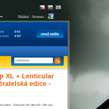
šen
Přihlášení
|
Registrace
|
0 ks
žek:
0 Kč
a zboží:
 XL + Lenticular
atelská edice -
á edice - číslovaná (4K Ultra HD + Blu-ray)