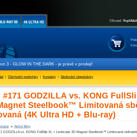
Uživatel:
Nepřihlá
Polo
Cen
- GLOW IN THE DARK - je právě v prodeji!
řád
|
Obchodní podmínky
|
Kontakty
|
Sledování objednávky
 #171 GODZILLA vs. KONG FullSlip
Magnet Steelbook™ Limitovaná sběr
ovaná (4K Ultra HD + Blu-ray)
strana
Akční filmy
1 GODZILLA vs. KONG FullSlip XL + Lenticular 3D Magnet Steelbook™ Limitovaná sběratelsk