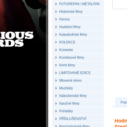
FUTUREPAK / METALPAK
Historické filmy
Horory
Hudební filmy
Katastrofické filmy
KOLEKCE
Komedie
Komiksové filmy
Krimi filmy
LIMITOVANÉ EDICE
Mluvené slovo
Muzikály
Náboženské filmy
Pop
Naučné filmy
Pohádky
PŘÍSLUŠENSTVÍ
Hodn
Steel
Psychologické filmy