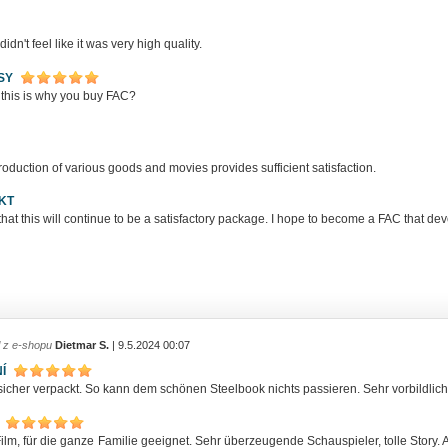
 didn't feel like it was very high quality.
SY
this is why you buy FAC?
roduction of various goods and movies provides sufficient satisfaction.
KT
that this will continue to be a satisfactory package. I hope to become a FAC that d
l z e-shopu
Dietmar S.
| 9.5.2024 00:07
Í
icher verpackt. So kann dem schönen Steelbook nichts passieren. Sehr vorbildlich,
Film, für die ganze Familie geeignet. Sehr überzeugende Schauspieler, tolle Story