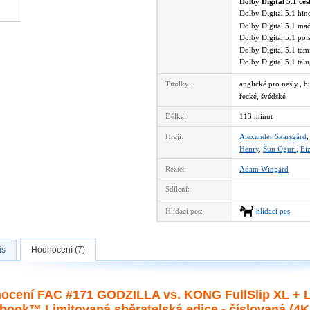
Dolby Digital 5.1 če
Dolby Digital 5.1 hi
Dolby Digital 5.1 m
Dolby Digital 5.1 po
Dolby Digital 5.1 ta
Dolby Digital 5.1 te
Titulky:
anglické pro nesly., 
řecké, švédské
Délka:
113 minut
Hrají:
Alexander Skarsgård
Henry
,
Šun Oguri
,
Ei
Režie:
Adam Wingard
Sdílení:
Hlídací pes:
hlídací pes
is
Hodnocení (7)
ocení FAC #171 GODZILLA vs. KONG FullSlip XL + L
book™ Limitovaná sběratelská edice - číslovaná (4K 