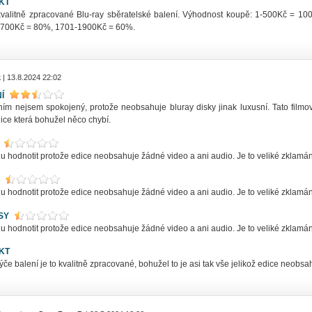
KT
kvalitně zpracované Blu-ray sběratelské balení. Výhodnost koupě: 1-500Kč = 
700Kč = 80%, 1701-1900Kč = 60%.
k
| 13.8.2024 22:02
Í
ním nejsem spokojený, protože neobsahuje bluray disky jinak luxusní. Tato filmov
ice která bohužel něco chybí.
hodnotit protože edice neobsahuje žádné video a ani audio. Je to veliké zklamání
hodnotit protože edice neobsahuje žádné video a ani audio. Je to veliké zklamání
SY
hodnotit protože edice neobsahuje žádné video a ani audio. Je to veliké zklamání
KT
ýče balení je to kvalitně zpracované, bohužel to je asi tak vše jelikož edice neobs