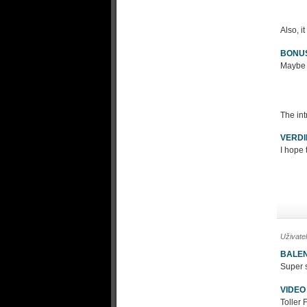
Also, it
BONU
Maybe 
The int
VERDI
I hope 
Uživate
BALEN
Super s
VIDEO
Toller 