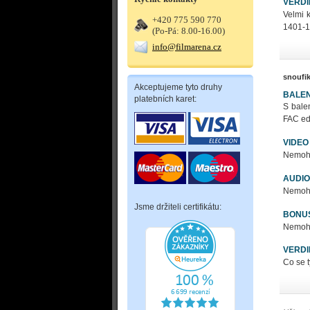
VERDI
Velmi 
+420 775 590 770
1401-1
(Po-Pá: 8.00-16.00)
info@filmarena.cz
snoufi
Akceptujeme tyto druhy
BALEN
platebních karet:
S bale
FAC ed
VIDEO
Nemohu 
AUDIO
Nemohu 
Jsme držiteli certifikátu:
BONU
Nemohu 
VERDI
Co se t