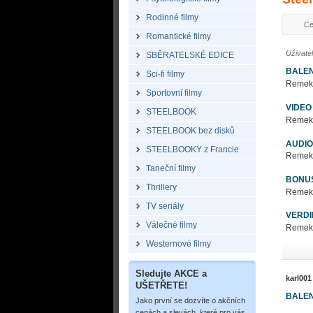
Rodinné filmy
Ce
Romantické filmy
Uživate
SBĚRATELSKÉ EDICE
BALEN
Sci-fi filmy
Remek c
Sportovní filmy
VIDEO
STEELBOOK
Remek c
STEELBOOK bez disků
AUDIO
STEELBOOKY z Francie
Remek c
Taneční filmy
BONU
Thrillery
Remek c
TV seriály
VERDI
Válečné filmy
Remek c
Westernové filmy
Sledujte AKCE a
karl001
UŠETŘETE!
BALEN
Jako první se dozvíte o akčních
cenách a slevách, které pro vás