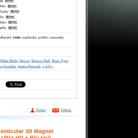
sky
ndsky
aďarsky
lsky
milsky
lugsky
bulharské,
české
, maďarské, polské, rumunské,
,
Millie Bobby Brown
,
Rebecca Hall
,
Brian Tyree
za González
,
Jessica Henwick
,
a další >
Dotaz
Odkaz
enticular 3D Magnet
Ultra HD + Blu-ray)