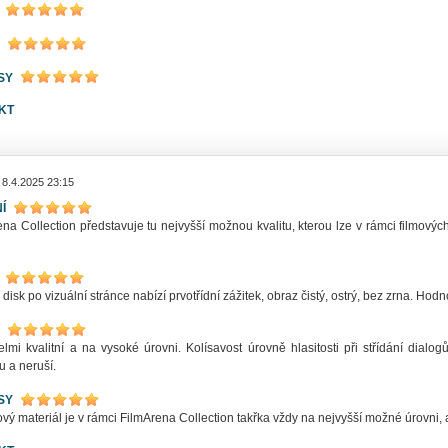
SY
KT
 8.4.2025 23:15
Í
na Collection představuje tu nejvyšší možnou kvalitu, kterou lze v rámci filmovýc
 disk po vizuální stránce nabízí prvotřídní zážitek, obraz čistý, ostrý, bez zrna. Ho
elmi kvalitní a na vysoké úrovni. Kolísavost úrovně hlasitosti při střídání dia
u a neruší.
SY
ý materiál je v rámci FilmArena Collection takřka vždy na nejvyšší možné úrovni, a