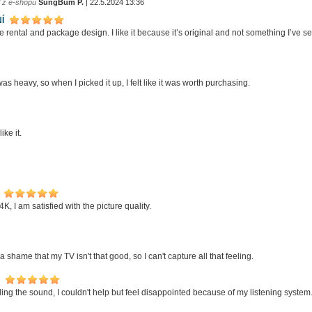
l z e-shopu
SungBum P.
| 22.5.2024 13:36
Í
the rental and package design. I like it because it’s original and not something I’ve s
was heavy, so when I picked it up, I felt like it was worth purchasing.
like it.
 4K, I am satisfied with the picture quality.
st a shame that my TV isn't that good, so I can't capture all that feeling.
ng the sound, I couldn't help but feel disappointed because of my listening system