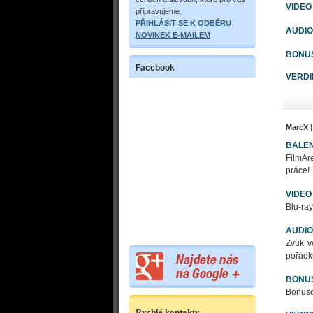
VIDEO
připravujeme.
PŘIHLÁSIT SE K ODBĚRU
AUDIO
NOVINEK E-MAILEM
BONU
Facebook
VERDI
MarcX
|
BALEN
FilmAre
práce!
VIDEO
Blu-ray
AUDIO
Zvuk v
pořádk
BONU
Bonusov
Rychlé kontakty