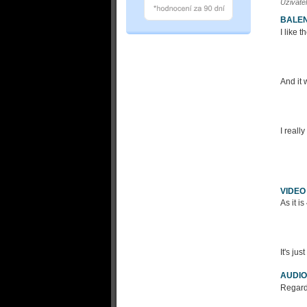
Uživate
BALEN
I like 
And it 
I really 
VIDEO
As it is
It's ju
AUDIO
Regardi