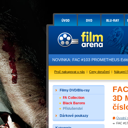
NOVINKA: FAC #103 PROMETHEUS Edition 3 
Proč nakupovat u nás
|
Ceny doručení
|
Nákupní 
FAC
Filmy DVD/Blu-ray
3D 
FA Collection
Black Barons
čísl
Příslušenství
Dárkové poukazy
Úvodní 
FAC #17