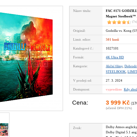
Název titulu:
FAC #171 GODZILLA 
Magnet Steelbook™ L
(7x)
Originál:
Godzilla vs. Kong (U
Limit. edice:
501 kusů
Katalogové č.:
1027101
Formát:
4K Ultra HD
Kategorie:
Akční filmy
,
Dobrodr
STEELBOOK
,
LIMI
V prodeji od:
27. 3. 2024
Dostupnost:
vyprodáno
Kdy zbož
Cena:
3 999 Kč
(
17
(včetně DPH 21%)
Dolby Atmos anglic
Zvuk:
Dolby Digital 5.1 an