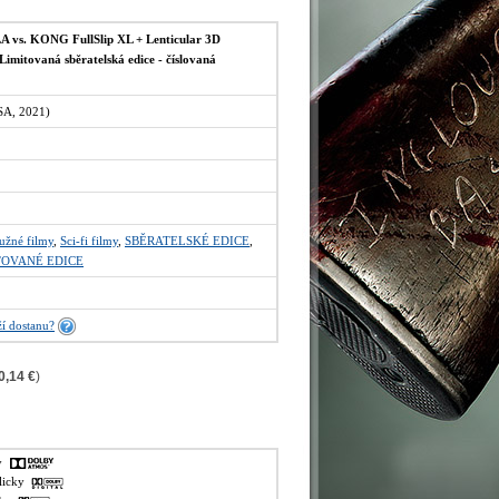
vs. KONG FullSlip XL + Lenticular 3D
imitovaná sběratelská edice - číslovaná
SA, 2021)
užné filmy
,
Sci-fi filmy
,
SBĚRATELSKÉ EDICE
,
TOVANÉ EDICE
í dostanu?
0,14 €
)
ky
glicky