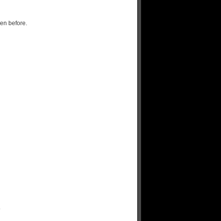
een before.
.