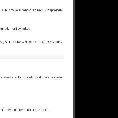
logů a hudby je u tohoto snímku v naprostém
ni tato není výjimkou.
100%, 501-900Kč = 95%, 901-1400Kč = 90%,
á klasika si to opravdu zasloužila. Parádní
 kupovat filmovou edici bez disků.