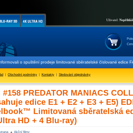
Uživatel:
Nepřihlá
Polo
Cen
ali o spuštění prodeje limitované sběratelské číslované edice FAC 
řád
|
Obchodní podmínky
|
Kontakty
|
Sledování objednávky
 #158 PREDATOR MANIACS COL
sahuje edice E1 + E2 + E3 + E5) E
lbook™ Limitovaná sběratelská edi
ltra HD + 4 Blu-ray)
strana
Akční filmy