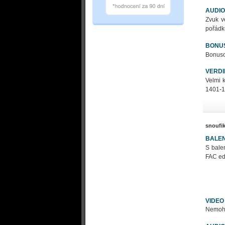
AUDIO
Zvuk v
pořádk
BONU
Bonusov
VERDI
Velmi 
1401-1
snoufi
BALEN
S bale
FAC ed
VIDEO
Nemohu 