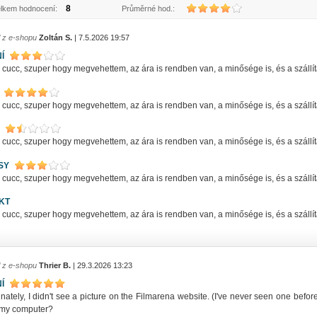
8
lkem hodnocení:
Průměrné hod.:
l z e-shopu
Zoltán S.
| 7.5.2026 19:57
Í
ucc, szuper hogy megvehettem, az ára is rendben van, a minősége is, és a szállítás
ucc, szuper hogy megvehettem, az ára is rendben van, a minősége is, és a szállítás
ucc, szuper hogy megvehettem, az ára is rendben van, a minősége is, és a szállítás
SY
ucc, szuper hogy megvehettem, az ára is rendben van, a minősége is, és a szállítás
KT
ucc, szuper hogy megvehettem, az ára is rendben van, a minősége is, és a szállítás
l z e-shopu
Thrier B.
| 29.3.2026 13:23
Í
nately, I didn't see a picture on the Filmarena website. (I've never seen one befor
t my computer?