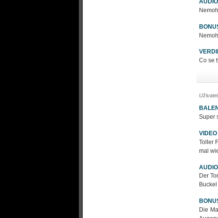
AUDIO
Nemohu 
BONU
Nemohu 
VERDI
Co se t
Uživate
BALEN
Super s
VIDEO
Toller 
mal wi
AUDIO
Der Ton
Buckel 
BONU
Die Ma