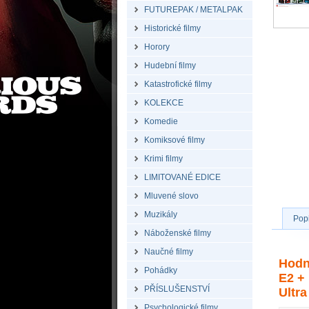
FUTUREPAK / METALPAK
Historické filmy
Horory
Hudební filmy
Katastrofické filmy
KOLEKCE
Komedie
Komiksové filmy
Krimi filmy
LIMITOVANÉ EDICE
Mluvené slovo
Muzikály
Pop
Náboženské filmy
Naučné filmy
Hodn
Pohádky
E2 +
PŘÍSLUŠENSTVÍ
Ultra
Psychologické filmy