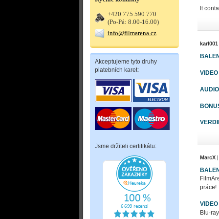
It cont
+420 775 590 770
(Po-Pá: 8.00-16.00)
info@filmarena.cz
karl001
BALEN
Akceptujeme tyto druhy
platebních karet:
VIDEO
AUDIO
BONU
VERDI
Jsme držiteli certifikátu:
MarcX
|
BALEN
FilmAre
práce!
VIDEO
Blu-ray