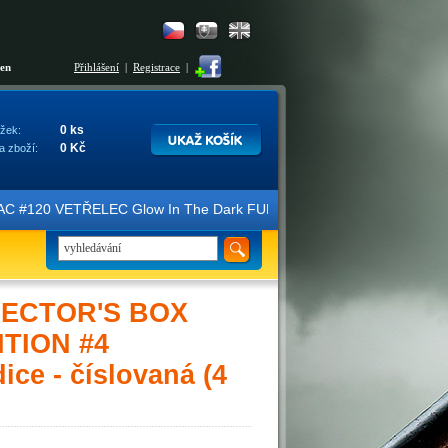
šen
Přihlášení
|
Registrace
|
0 ks
žek:
0 Kč
a zboží:
#120 VETŘELEC Glow In The Dark FULLSLIP XL EDITION #3 4K Ultra HD 
LECTOR'S BOX
DITION #4
ce - číslovaná (4