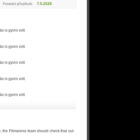
7.5.2026
Poslední příspěvek:
 is gyors volt.
 is gyors volt.
 is gyors volt.
 is gyors volt.
 is gyors volt.
e; the Filmarena team should check that out.