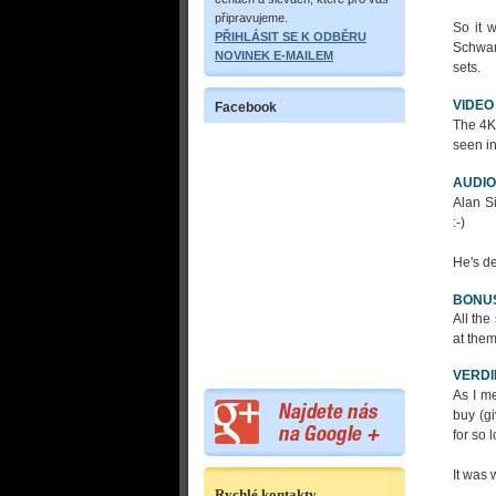
připravujeme.
So it w
PŘIHLÁSIT SE K ODBĚRU
Schwar
NOVINEK E-MAILEM
sets.
VIDEO
Facebook
The 4K 
seen in
AUDIO
Alan Si
:-)
He's de
BONU
All the
at them
VERDI
As I me
buy (gi
for so 
It was 
Rychlé kontakty