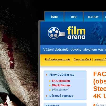
Vážení sběratelé, dovolte, abychom Vás informov
Proč nakupovat u nás
|
Ceny doručení
|
Nákupní 
FAC
Filmy DVD/Blu-ray
(ob
FA Collection
Black Barons
Stee
Příslušenství
4K U
Dárkové poukazy
Úvodní 