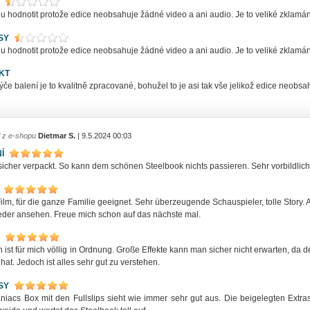
hodnotit protože edice neobsahuje žádné video a ani audio. Je to veliké zklamání
SY
hodnotit protože edice neobsahuje žádné video a ani audio. Je to veliké zklamání
KT
ýče balení je to kvalitně zpracované, bohužel to je asi tak vše jelikož edice neobs
l z e-shopu
Dietmar S.
| 9.5.2024 00:03
Í
icher verpackt. So kann dem schönen Steelbook nichts passieren. Sehr vorbildlich,
Film, für die ganze Familie geeignet. Sehr überzeugende Schauspieler, tolle Story
eder ansehen. Freue mich schon auf das nächste mal.
 ist für mich völlig in Ordnung. Große Effekte kann man sicher nicht erwarten, da 
hat. Jedoch ist alles sehr gut zu verstehen.
SY
niacs Box mit den Fullslips sieht wie immer sehr gut aus. Die beigelegten Extra