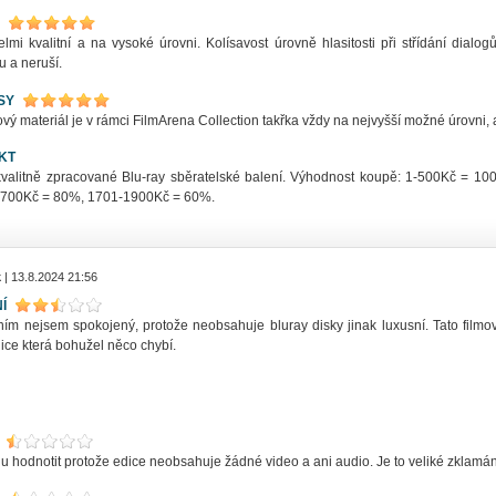
elmi kvalitní a na vysoké úrovni. Kolísavost úrovně hlasitosti při střídání dia
u a neruší.
SY
ý materiál je v rámci FilmArena Collection takřka vždy na nejvyšší možné úrovni, a
KT
kvalitně zpracované Blu-ray sběratelské balení. Výhodnost koupě: 1-500Kč = 
700Kč = 80%, 1701-1900Kč = 60%.
k
| 13.8.2024 21:56
Í
ním nejsem spokojený, protože neobsahuje bluray disky jinak luxusní. Tato filmov
ice která bohužel něco chybí.
hodnotit protože edice neobsahuje žádné video a ani audio. Je to veliké zklamání