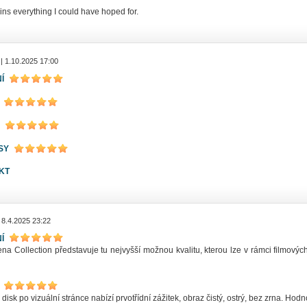
ains everything I could have hoped for.
| 1.10.2025 17:00
Í
SY
KT
 8.4.2025 23:22
Í
na Collection představuje tu nejvyšší možnou kvalitu, kterou lze v rámci filmovýc
 disk po vizuální stránce nabízí prvotřídní zážitek, obraz čistý, ostrý, bez zrna. Ho