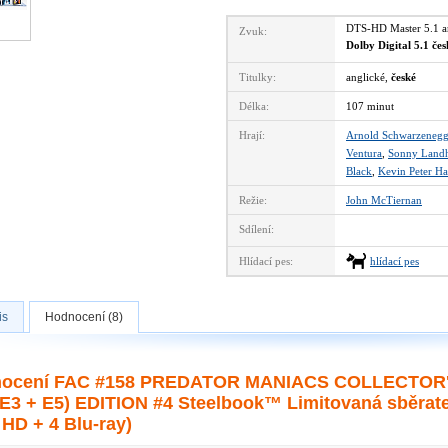
DTS-HD Master 5.1 
Zvuk:
Dolby Digital 5.1 če
Titulky:
anglické,
české
Délka:
107 minut
Hrají:
Arnold Schwarzenegg
Ventura
,
Sonny Land
Black
,
Kevin Peter Ha
Režie:
John McTiernan
Sdílení:
Hlídací pes:
hlídací pes
is
Hodnocení (8)
ocení FAC #158 PREDATOR MANIACS COLLECTOR'S 
 E3 + E5) EDITION #4 Steelbook™ Limitovaná sběratel
 HD + 4 Blu-ray)