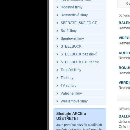
Ce
Rodinné filmy
Romantické filmy
Uživate
BALEN
SBĚRATELSKÉ EDICE
Remek c
Sci-fi filmy
VIDEO
Sportovní filmy
Remek c
STEELBOOK
AUDIO
STEELBOOK bez disků
Remek c
STEELBOOKY z Francie
BONU
Taneční filmy
Remek c
Thrillery
VERDI
TV seriály
Remek c
Válečné filmy
Westernové filmy
Uživate
Sledujte AKCE a
BALEN
UŠETŘETE!
Unfortu
Jako první se dozvíte o akčních
Or is i
cenách a slevách, které pro vás