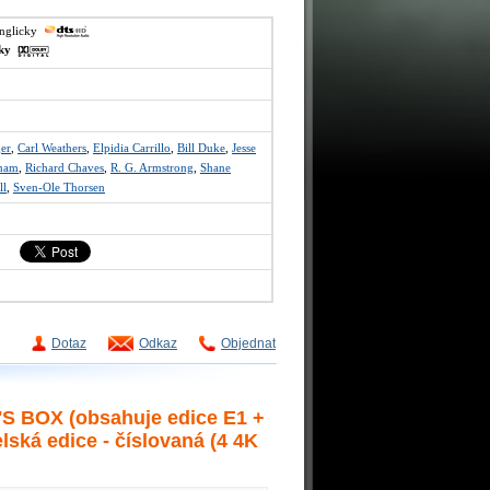
anglicky
sky
er
,
Carl Weathers
,
Elpidia Carrillo
,
Bill Duke
,
Jesse
ham
,
Richard Chaves
,
R. G. Armstrong
,
Shane
ll
,
Sven-Ole Thorsen
Dotaz
Odkaz
Objednat
BOX (obsahuje edice E1 +
ská edice - číslovaná (4 4K