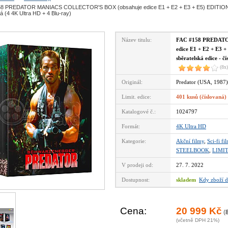
8 PREDATOR MANIACS COLLECTOR'S BOX (obsahuje edice E1 + E2 + E3 + E5) EDITION #4
á (4 4K Ultra HD + 4 Blu-ray)
Název titulu:
FAC #158 PREDAT
edice E1 + E2 + E3 
sběratelská edice - č
(8x)
Originál:
Predator (USA, 1987)
Limit. edice:
401 kusů (číslovaná)
Katalogové č.:
1024797
Formát:
4K Ultra HD
Kategorie:
Akční filmy
,
Sci-fi fi
STEELBOOK
,
LIMI
V prodeji od:
27. 7. 2022
Dostupnost:
skladem
Kdy zboží d
Cena:
20 999 Kč
(
(včetně DPH 21%)