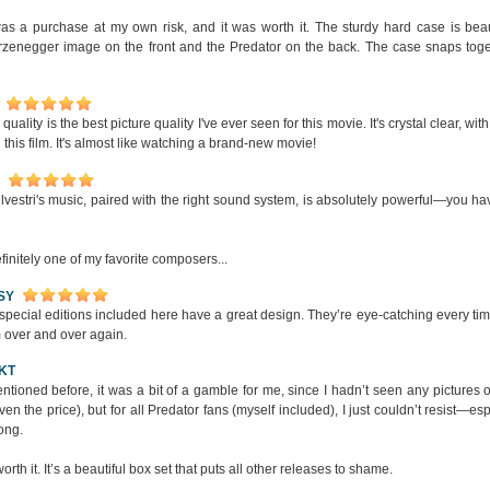
as a purchase at my own risk, and it was worth it. The sturdy hard case is beaut
zenegger image on the front and the Predator on the back. The case snaps togeth
quality is the best picture quality I've ever seen for this movie. It's crystal clear, wi
 this film. It's almost like watching a brand-new movie!
lvestri's music, paired with the right sound system, is absolutely powerful—you hav
finitely one of my favorite composers...
SY
 special editions included here have a great design. They’re eye-catching every time
 over and over again.
KT
ntioned before, it was a bit of a gamble for me, since I hadn’t seen any pictures of
ven the price), but for all Predator fans (myself included), I just couldn’t resist—e
long.
worth it. It’s a beautiful box set that puts all other releases to shame.