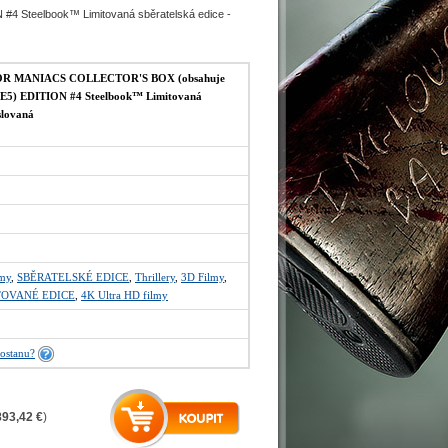
 Steelbook™ Limitovaná sběratelská edice -
OR MANIACS COLLECTOR'S BOX (obsahuje
+ E5) EDITION #4 Steelbook™ Limitovaná
íslovaná
lmy
,
SBĚRATELSKÉ EDICE
,
Thrillery
,
3D Filmy
,
TOVANÉ EDICE
,
4K Ultra HD filmy
ostanu?
893,42 €
)