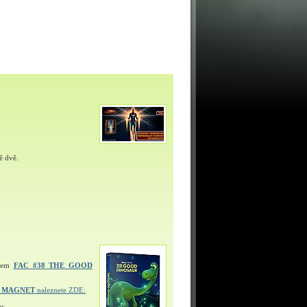
ě dvě.
ulem
FAC #38 THE GOOD
Í MAGNET
naleznete ZDE:
s.