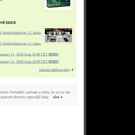
OVÉ EDICE
 předobjednávejte 11. ledna
 předobjednávejte 11. ledna
January 11, 2016 from 20:00 CET
HERE
!
January 11, 2016 from 20:00 CET
HERE
!
zobrazit další novinky
nkách. Pohodlně vybírejte a vězte, že se na nás
skytli všechny nejnovější tituly.
více