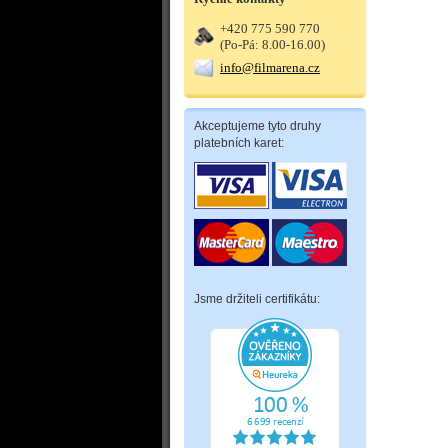
+420 775 590 770
(Po-Pá: 8.00-16.00)
info@filmarena.cz
Akceptujeme tyto druhy
platebních karet:
Jsme držiteli certifikátu: