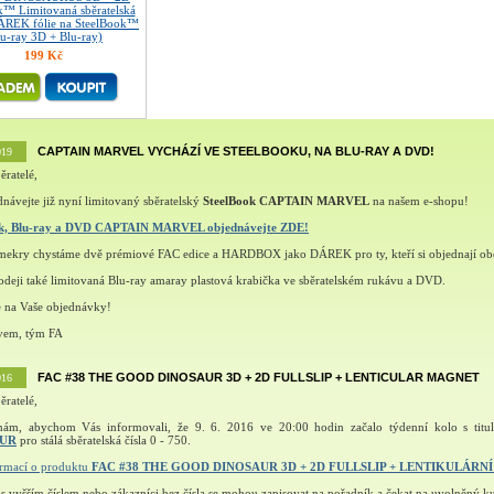
k™ Limitovaná sběratelská
DÁREK fólie na SteelBook™
lu-ray 3D + Blu-ray)
199 Kč
CAPTAIN MARVEL VYCHÁZÍ VE STEELBOOKU, NA BLU-RAY A DVD!
019
ěratelé,
návejte již nyní limitovaný sběratelský
SteelBook CAPTAIN MARVEL
na našem e-shopu!
ok, Blu-ray a DVD CAPTAIN MARVEL objednávejte ZDE!
šmekry chystáme dvě prémiové FAC edice a HARDBOX jako DÁREK pro ty, kteří si objednají ob
deji také limitovaná Blu-ray amaray plastová krabička ve sběratelském rukávu a DVD.
e na Vaše objednávky!
vem, tým FA
FAC #38 THE GOOD DINOSAUR 3D + 2D FULLSLIP + LENTICULAR MAGNET
016
ěratelé,
nám, abychom Vás informovali, že 9. 6. 2016 ve 20:00 hodin začalo týdenní kolo s tit
AUR
pro stálá sběratelská čísla 0 - 750.
ormací o produktu
FAC #38 THE GOOD DINOSAUR 3D + 2D FULLSLIP + LENTIKULÁRN
 s vyšším číslem nebo zákazníci bez čísla se mohou zapisovat na pořadník a čekat na uvolněný ku