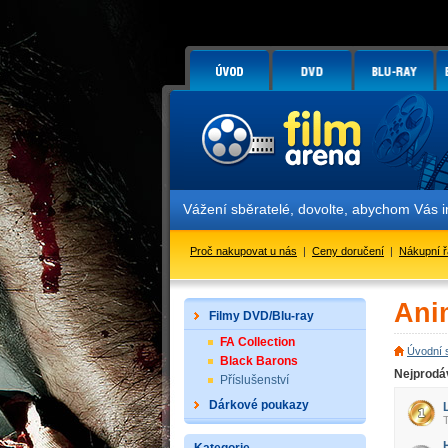
Vážení sběratelé, dovolte, abychom Vás 
Proč nakupovat u nás
|
Ceny doručení
|
Nákupní 
Ani
Filmy DVD/Blu-ray
FA Collection
Úvodní 
Black Barons
Nejprodá
Příslušenství
Dárkové poukazy