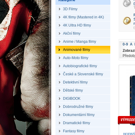
Kategorie
T
3D Filmy
4K filmy (Mastered in 4K)
4K Ultra HD filmy
Akční filmy
Anime / Manga filmy
0-9
A
Animované filmy
Zobrazi
Předob
Auto-Moto filmy
Autobiografické filmy
České a Slovenské filmy
Detektivní filmy
Dětské filmy
DIGIBOOK
Dobrodružné filmy
Dokumentární filmy
Dramatické filmy
Fantasy filmy
HODNÝ