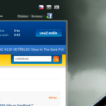
šen
Přihlášení
|
Registrace
|
0 ks
žek:
0 Kč
a zboží:
ice FAC #120 VETŘELEC Glow In The Dark FULLSLIP XL EDITION #3 4K U
599 Kč
..
EK fólie na SteelBook™