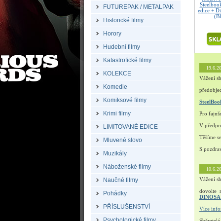
Steelboo
FUTUREPAK / METALPAK
edice + 
(B
Historické filmy
Horory
Hudební filmy
Katastrofické filmy
19.6.2
KOLEKCE
Vážení sb
Komedie
předobjed
Komiksové filmy
SteelBo
Krimi filmy
Pro fajn
V předpro
LIMITOVANÉ EDICE
Těšíme s
Mluvené slovo
S pozdra
Muzikály
Náboženské filmy
10.6.2
Vážení sb
Naučné filmy
dovolte 
Pohádky
DINOS
PŘÍSLUŠENSTVÍ
Více inf
Psychologické filmy
Sběratelé