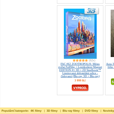
(62x)
FAC #62 ZOOTROPOLIS: Město
Auta 
zvířat FullSlip + Lentikulární Magnet
fólie
EDITION #1 3D + 2D Steelbook™
Limitovaná sběratelská edice -
číslovaná (Blu-ray 3D + Blu-ray)
3 999 Kč
Populární kategorie:
4K filmy
|
3D filmy
|
Blu-ray filmy
|
DVD filmy
|
Novinky