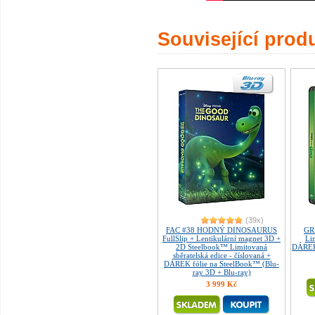
Související prod
(39x)
FAC #38 HODNÝ DINOSAURUS
GR
FullSlip + Lentikulární magnet 3D +
Lim
2D Steelbook™ Limitovaná
DÁREK 
sběratelská edice - číslovaná +
DÁREK fólie na SteelBook™ (Blu-
ray 3D + Blu-ray)
3 999 Kč