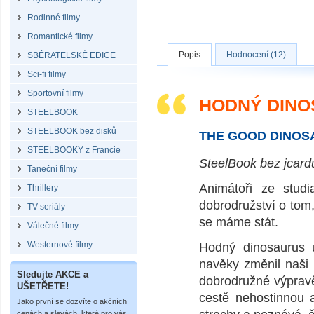
Rodinné filmy
Romantické filmy
Popis
Hodnocení (12)
SBĚRATELSKÉ EDICE
Sci-fi filmy
Sportovní filmy
HODNÝ DINO
STEELBOOK
STEELBOOK bez disků
THE GOOD DINOSA
STEELBOOKY z Francie
SteelBook bez jcard
Taneční filmy
Animátoři ze studi
Thrillery
dobrodružství o tom,
TV seriály
se máme stát.
Válečné filmy
Westernové filmy
Hodný dinosaurus u
navěky změnil naši 
Sledujte AKCE a
dobrodružné výpravě
UŠETŘETE!
cestě nehostinnou 
Jako první se dozvíte o akčních
cenách a slevách, které pro vás