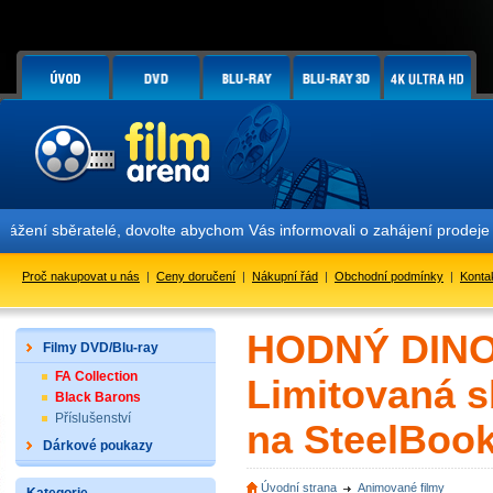
sběratelé, dovolte abychom Vás informovali o zahájení prodeje edic F
Proč nakupovat u nás
|
Ceny doručení
|
Nákupní řád
|
Obchodní podmínky
|
Konta
HODNÝ DINO
Filmy DVD/Blu-ray
FA Collection
Limitovaná s
Black Barons
Příslušenství
na SteelBook
Dárkové poukazy
Úvodní strana
Animované filmy