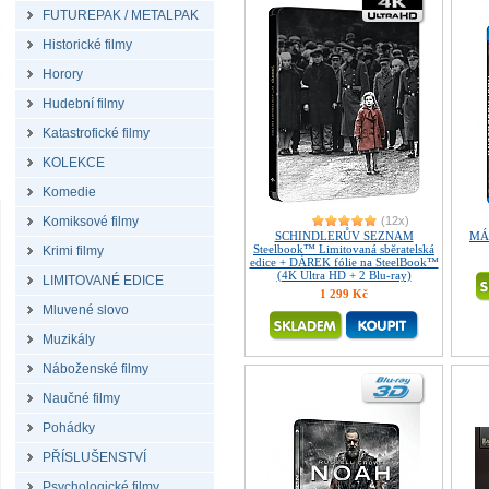
FUTUREPAK / METALPAK
Historické filmy
Horory
Hudební filmy
Katastrofické filmy
KOLEKCE
Komedie
Komiksové filmy
(12x)
SCHINDLERŮV SEZNAM
MÁ
Steelbook™ Limitovaná sběratelská
Krimi filmy
edice + DÁREK fólie na SteelBook™
(4K Ultra HD + 2 Blu-ray)
LIMITOVANÉ EDICE
1 299 Kč
Mluvené slovo
Muzikály
Náboženské filmy
Naučné filmy
Pohádky
PŘÍSLUŠENSTVÍ
Psychologické filmy