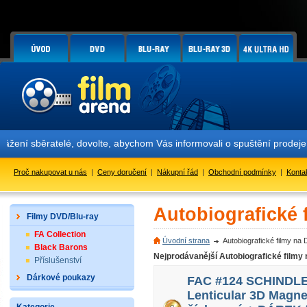
ěratelé, dovolte, abychom Vás informovali o spuštění prodeje limit
Proč nakupovat u nás
|
Ceny doručení
|
Nákupní řád
|
Obchodní podmínky
|
Konta
Autobiografické 
Filmy DVD/Blu-ray
FA Collection
Úvodní strana
Autobiografické filmy na
Black Barons
Nejprodávanější Autobiografické filmy
Příslušenství
Dárkové poukazy
FAC #124 SCHINDLER
Lenticular 3D Magne