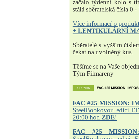
začalo týdenní kolo s t
stálá sběratelská čísla 0 -
Více informací o produ
+ LENTIKULÁRNÍ M
Sběratelé s vyšším čísle
čekat na uvolněný kus.
Těšíme se na Vaše objed
Tým Filmareny
FAC #25 MISSION: IMPO
11.1.2016
FAC #25
MISSION: I
SteelBookovou edici ED
20:00 hod
ZDE
!
FAC #25 MISSION
SteelBookovou edici 