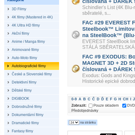
Kategorie
číslovaná + DÁREK f
Schindler's List (4K Blu
3D Filmy
sběratelé, s...
4K filmy (Mastered in 4K)
FAC #29 EVEREST Ful
4K Ultra HD filmy
Steelbook™ Limitova
Akční filmy
na SteelBook™ (Blu-
EVEREST SteelBook li
Anime / Manga filmy
STÁLÁ SBĚRATELSKÁ ČÍ
Animované filmy
FAC #9 EXODUS: Bo
Auto-Moto filmy
MAGNET 3D + 2D Ste
Autobiografické filmy
číslovaná + DÁREK f
České a Slovenské filmy
Exodus: Gods and Kin
Historické epické dobrodr
Detektivní filmy
Dětské filmy
DIGIBOOK
0-9
A
B
C
Č
D
Ď
E
F
G
H
CH
I
J
Zobrazit:
Pouze skladem
DVD
Dobrodružné filmy
Předobjednávky
Dokumentární filmy
na stránku
Dramatické filmy
Fantasy filmy