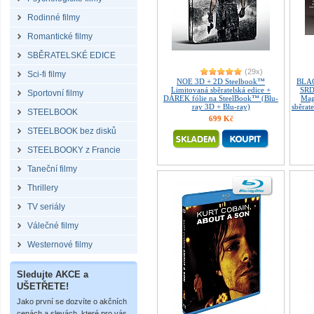
Rodinné filmy
Romantické filmy
SBĚRATELSKÉ EDICE
(29x)
Sci-fi filmy
NOE 3D + 2D Steelbook™
BLA
Limitovaná sběratelská edice +
SRDC
Sportovní filmy
DÁREK fólie na SteelBook™ (Blu-
Mag
ray 3D + Blu-ray)
sběrate
STEELBOOK
699 Kč
STEELBOOK bez disků
STEELBOOKY z Francie
Taneční filmy
Thrillery
TV seriály
Válečné filmy
Westernové filmy
Sledujte AKCE a
UŠETŘETE!
Jako první se dozvíte o akčních
cenách a slevách, které pro vás