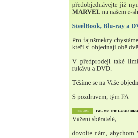
předobjednávejte již ny
MARVEL
na našem e-s
SteelBook, Blu-ray a
Pro fajnšmekry chystá
kteří si objednají obě dvě
V předprodeji také lim
rukávu a DVD.
Těšíme se na Vaše objed
S pozdravem, tým FA
FAC #38 THE GOOD DINO
10.6.2016
Vážení sběratelé,
dovolte nám, abychom V