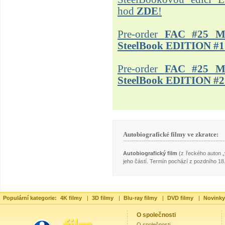
hod
ZDE
!
Pre-order
FAC #25 M
SteelBook EDITION #1
Pre-order
FAC #25 M
SteelBook EDITION #2
Autobiografické filmy ve zkratce:
Autobiografický film
(z řeckého auton „v
jeho částí. Termín pochází z pozdního 18.
Populární kategorie:
4K filmy
|
3D filmy
|
Blu-ray filmy
|
DVD filmy
|
Novinky
O společnosti
O společnosti