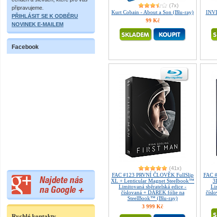
(7x)
připravujeme.
Kurt Cobain - About a Son (Blu-ray)
INVI
PŘIHLÁSIT SE K ODBĚRU
99 Kč
NOVINEK E-MAILEM
Facebook
(41x)
FAC #123 PRVNÍ ČLOVĚK FullSlip
FAC 
XL + Lenticular Magnet Steelbook™
3
Limitovaná sběratelská edice -
Li
číslovaná + DÁREK fólie na
čísl
SteelBook™ (Blu-ray)
3 999 Kč
Rychlé kontakty