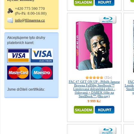
+420 775 590 770
(Po-Pá: 8.00-16.00)
info@filmarena.cz
Akceptujeme tyto druhy
platebních karet:
(31x)
FAC #7 GET ON UP - Příběh Jamese
FAC
Browna FullSlip Steelbook™
Lentik
Limitovaná sběratelská edice -
Steel
Jsme držiteli certifikátu:
číslovaná + DÁREK fólie na
e
SteelBook™ (Blu-ray)
9 999 Kč