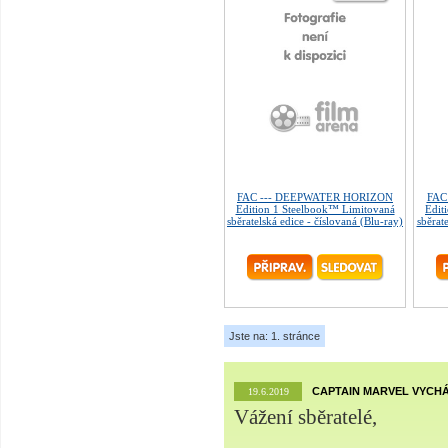
FAC --- DEEPWATER HORIZON
FAC
Edition 1 Steelbook™ Limitovaná
Edit
sběratelská edice - číslovaná (Blu-ray)
sběrat
Jste na: 1. stránce
CAPTAIN MARVEL VYCHÁ
19.6.2019
Vážení sběratelé,