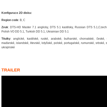
Konfigurace 2D disku:
Region code
: B, C
Zvuk
: DTS-HD Master 7.1 anglicky, DTS 5.1 kastilsky, Russian DTS 5.1,Czec
Polish VO DD 5.1, Turkish DD 5.1, Ukrainian DD 5.1
Titulky
: anglické, kastilské, ruské, arabské, bulharské, chorvatské, české, 
maďarské, islandské, litevské, lotyšské, polské, portugalské, rumunské, srbské, s
ukrajinské
TRAILER