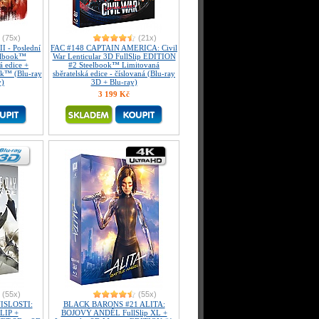
(75x)
(21x)
I - Poslední
FAC #148 CAPTAIN AMERICA: Civil
eelbook™
War Lenticular 3D FullSlip EDITION
á edice +
#2 Steelbook™ Limitovaná
ok™ (Blu-ray
sběratelská edice - číslovaná (Blu-ray
y)
3D + Blu-ray)
3 199 Kč
(55x)
(55x)
ISLOSTI:
BLACK BARONS #21 ALITA:
LIP +
BOJOVÝ ANDĚL FullSlip XL +