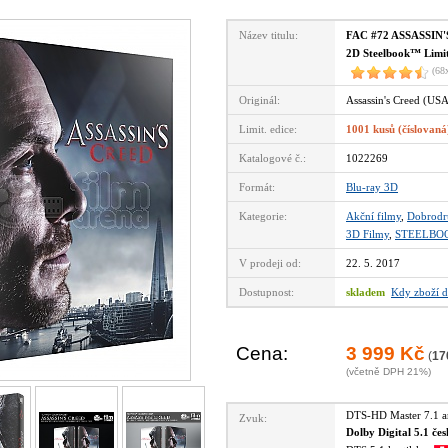
Název titulu:
FAC #72 ASSASSIN'S
2D Steelbook™ Limito
(68
Originál:
Assassin's Creed (US
Limit. edice:
1001 kusů (číslovaná
Katalogové č.:
1022269
Formát:
Blu-ray 3D
Kategorie:
Akční filmy
,
Dobrodr
3D Filmy
,
STEELBO
V prodeji od:
22. 5. 2017
Dostupnost:
skladem
Kdy zboží d
Cena:
3 999 Kč
(
17
(včetně DPH 21%)
DTS-HD Master 7.1 
Zvuk:
Dolby Digital 5.1 če