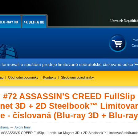
Uživatel:
Nepřihlá
Polo
Cen
nformovali o spuštění prodeje limitované sběratelské číslované edic
řád
|
Obchodní podmínky
|
Kontakty
|
Sledování objednávky
 #72 ASSASSIN'S CREED FullSlip +
net 3D + 2D Steelbook™ Limitovan
e - číslovaná (Blu-ray 3D + Blu-ray
strana
Akční filmy
 ASSASSIN'S CREED FullSlip + Lenticular Magnet 3D + 2D Steelbook™ Limitovaná sběratelská