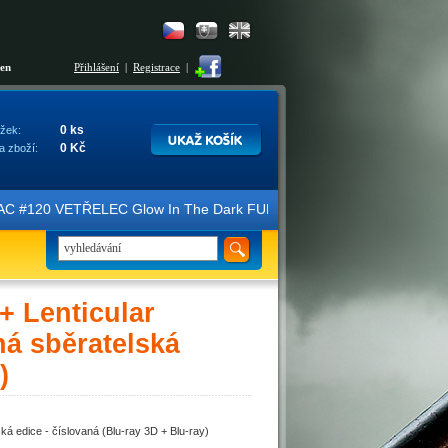
šen
Přihlášení
|
Registrace
|
0 ks
žek:
0 Kč
a zboží:
e FAC #120 VETŘELEC Glow In The Dark FULLSLIP XL EDITION #3 4K Ult
 Lenticular
á sběratelská
)
 edice - číslovaná (Blu-ray 3D + Blu-ray)