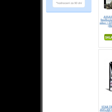
ASSAS
Steelbook
edice + D
(Bl
STAR TR
JAYLAH (