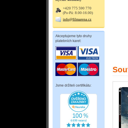
+420 775 590 770
(Po-Pá: 8.00-16.00)
info@filmarena.cz
Akceptujeme tyto druhy
platebních karet:
Souv
Jsme držiteli certifikátu: