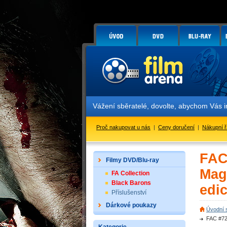
Vážení sběratelé, dovolte, abychom Vás i
Proč nakupovat u nás
|
Ceny doručení
|
Nákupní 
FAC
Filmy DVD/Blu-ray
Mag
FA Collection
Black Barons
edic
Příslušenství
Dárkové poukazy
Úvodní 
FAC #72