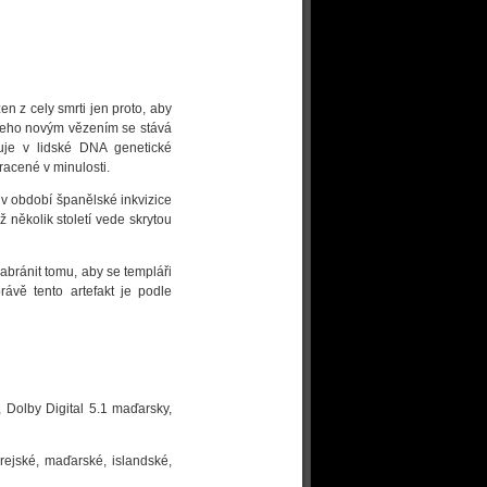
n z cely smrti jen proto, aby
. Jeho novým vězením se stává
luje v lidské DNA genetické
tracené v minulosti.
v období španělské inkvizice
ž několik století vede skrytou
abránit tomu, aby se templáři
ávě tento artefakt je podle
, Dolby Digital 5.1 maďarsky,
rejské, maďarské, islandské,