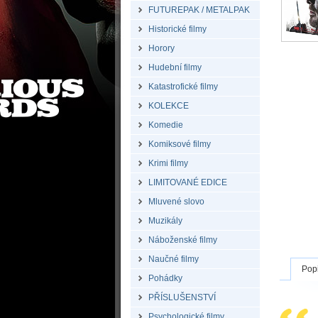
FUTUREPAK / METALPAK
Historické filmy
Horory
Hudební filmy
Katastrofické filmy
KOLEKCE
Komedie
Komiksové filmy
Krimi filmy
LIMITOVANÉ EDICE
Mluvené slovo
Muzikály
Náboženské filmy
Naučné filmy
Pop
Pohádky
PŘÍSLUŠENSTVÍ
Psychologické filmy