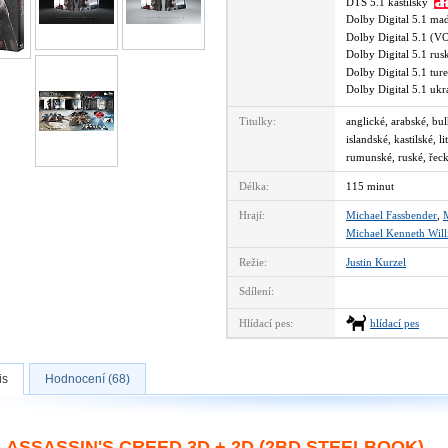
DTS 5.1 kastilsky
Dolby Digital 5.1 m
Dolby Digital 5.1 (
Dolby Digital 5.1 ru
Dolby Digital 5.1 tu
Dolby Digital 5.1 uk
Titulky:
anglické, arabské, bu
islandské, kastilské, 
rumunské, ruské, řecké
Délka:
115 minut
Hrají:
Michael Fassbender
,
M
Michael Kenneth Will
Režie:
Justin Kurzel
Sdílení:
Hlídací pes:
hlídací pes
is
Hodnocení (68)
ASSASSIN'S CREED 3D + 2D (2BD STEELBOOK)