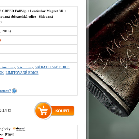
 CREED FullSlip + Lenticular Magnet 3D +
vaná sběratelská edice - číslovaná
x)
A, 2016)
)
užné filmy
,
Sci-fi filmy
,
SBĚRATELSKÉ EDICE
,
OK
,
LIMITOVANÉ EDICE
ostanu?
0,14 €
)
anglicky
sky