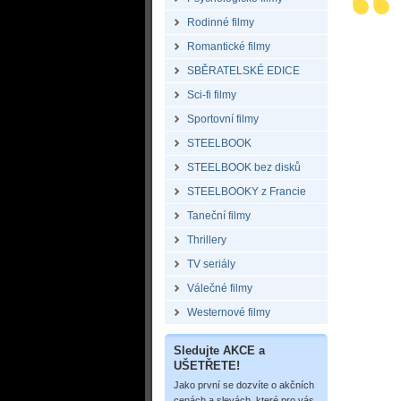
Rodinné filmy
Romantické filmy
SBĚRATELSKÉ EDICE
Sci-fi filmy
Sportovní filmy
STEELBOOK
STEELBOOK bez disků
STEELBOOKY z Francie
Taneční filmy
Thrillery
TV seriály
Válečné filmy
Westernové filmy
Sledujte AKCE a
UŠETŘETE!
Jako první se dozvíte o akčních
cenách a slevách, které pro vás