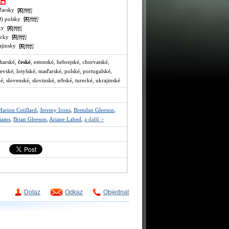
aďarsky
VO) polsky
sky
recky
rajinsky
lharské,
české
, estonské, hebrejské, chorvatské,
litevské, lotyšské, maďarské, polské, portugalské,
, slovenské, slovinské, srbské, turecké, ukrajinské
arion Cotillard
,
Jeremy Irons
,
Brendan Gleeson
,
iams
,
Brian Gleeson
,
Ariane Labed
,
a další >
Dotaz
Odkaz
Objednat