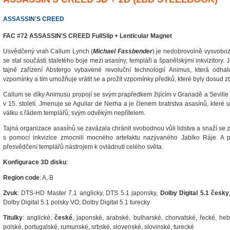
ASSASSIN'S CREED
FAC #72 ASSASSIN'S CREED FullSlip + Lenticular Magnet
Usvědčený vrah Callum Lynch (
Michael Fassbender
) je nedobrovolně vysvoboze
se stal součástí staletého boje mezi asasíny, templáři a španělskými inkvizitory
tajné zařízení Abstergo vybavené revoluční technologií Animus, která odha
vzpomínky a tím umožňuje vrátit se a prožít vzpomínky předků, které byly dosud z
Callum se díky Animusu propojí se svým prapředkem žijícím v Granadě a Seville 
v 15. století. Jmenuje se Aguilar de Nerha a je členem bratrstva asasínů, které u
válku s řádem templářů, svým odvěkým nepřítelem.
Tajná organizace asasínů se zavázala chránit svobodnou vůli lidstva a snaží se z
s pomocí inkvizice zmocnili mocného artefaktu nazývaného Jablko Ráje. A pr
přesvědčení templářů nástrojem k ovládnutí celého světa.
Konfigurace 3D disku
:
Region code
: A, B
Zvuk
: DTS-HD Master 7.1 anglicky, DTS 5.1 japonsky,
Dolby Digital 5.1 česky
Dolby Digital 5.1 polsky VO, Dolby Digital 5.1 turecky
Titulky
: anglické,
české
, japonské, arabské, bulharské, chorvatské, řecké, heb
polské, portugalské, rumunské, srbské, slovenské, slovinské, turecké