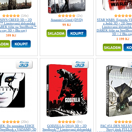
(14x)
(2x)
SIN'S CREED 3D + 2D
Assassin's Creed (DVD)
STAR WARS: Epizoda VII
™ Limitovaná sběratelská
z Jediů 3D + 2D St
99 Kč
ÁREK fólie na SteelBook™
Limitovaná sběratelsk
u-ray 3D + Blu-ray)
DÁREK fólie na SteelBo
3D + 2 Blu-ra
599 Kč
1 199 Kč
(20x)
(9x)
EK: Do neznáma EDICE
GODZILLA (2014) 3D + 2D
FAC #51 DEN NEZÁV
SteelBook s VADAMI) 3D
Steelbook™ Limitovaná sběratelská
Nový útok FULLS