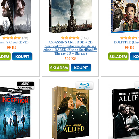
(2x)
(14x)
assin's Creed (DVD)
ASSASSIN'S CREED 3D + 2D
DOLITTLE (Blu-
Steelbook™ Limitovaná sběratelská
99 Kč
99 Kč
edice + DÁREK fólie na SteelBook™
(Blu-ray 3D + Blu-ray)
599 Kč