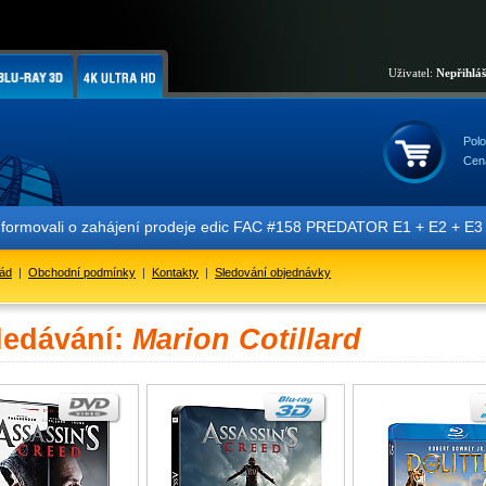
Uživatel:
Nepřihlá
Polo
Cen
nformovali o zahájení prodeje edic FAC #158 PREDATOR E1 + E2 + E3 + 
řád
|
Obchodní podmínky
|
Kontakty
|
Sledování objednávky
ledávání:
Marion Cotillard