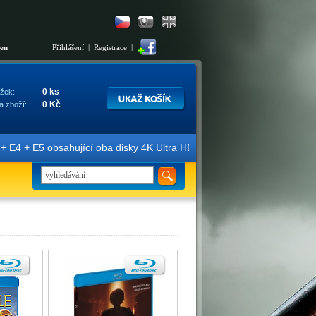
šen
Přihlášení
|
Registrace
|
0 ks
žek:
0 Kč
a zboží:
E4 + E5 obsahující oba disky 4K Ultra HD + Blu-ray 3D/2D. Edice jso