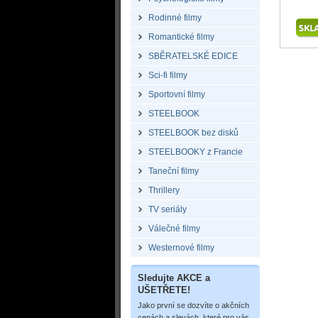
Rodinné filmy
Romantické filmy
SBĚRATELSKÉ EDICE
Sci-fi filmy
Sportovní filmy
STEELBOOK
STEELBOOK bez disků
STEELBOOKY z Francie
Taneční filmy
Thrillery
TV seriály
Válečné filmy
Westernové filmy
Sledujte AKCE a
UŠETŘETE!
Jako první se dozvíte o akčních
cenách a slevách, které pro vás