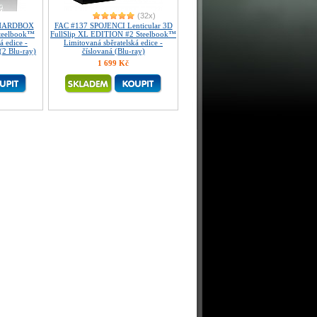
(32x)
 HARDBOX
FAC #137 SPOJENCI Lenticular 3D
teelbook™
FullSlip XL EDITION #2 Steelbook™
á edice -
Limitovaná sběratelská edice -
(2 Blu-ray)
číslovaná (Blu-ray)
1 699 Kč