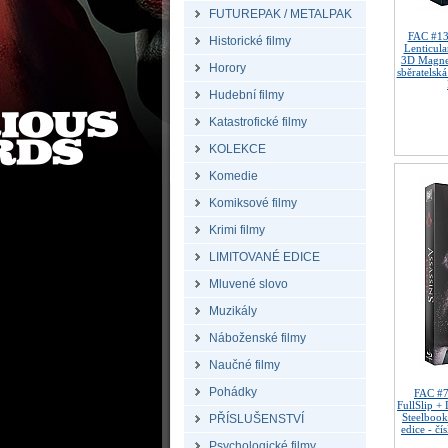
FUTUREPAK / METALPAK
FAC #1
Historické filmy
Lenticula
3D Magne
Horory
sběratelská
Hudební filmy
Katastrofické filmy
KOLEKCE
Komedie
Komiksové filmy
Krimi filmy
LIMITOVANÉ EDICE
Mluvené slovo
Muzikály
Náboženské filmy
Naučné filmy
Pohádky
FAC #
FullSlip +
Steelbook
PŘÍSLUŠENSTVÍ
edice - čí
Psychologické filmy