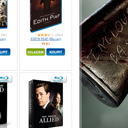
(3x)
(31x)
ray)
EDITH PIAF (Blu-ray)
99 Kč