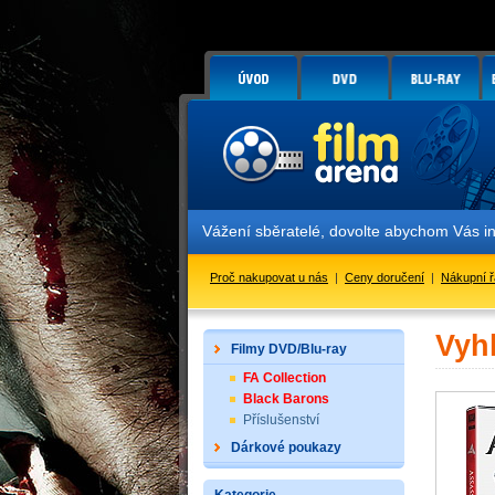
Vážení sběratelé, dovolte abychom Vás i
Proč nakupovat u nás
|
Ceny doručení
|
Nákupní 
Vyh
Filmy DVD/Blu-ray
FA Collection
Black Barons
Příslušenství
Dárkové poukazy