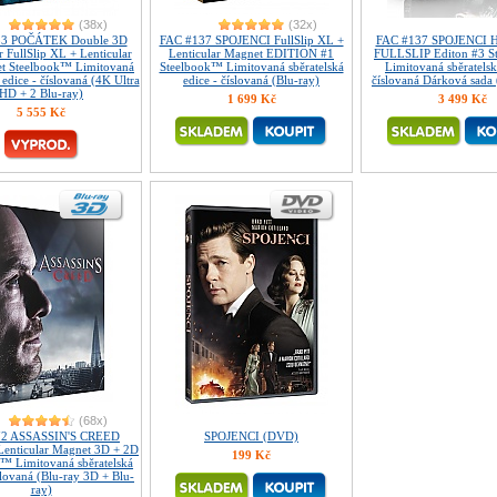
(38x)
(32x)
33 POČÁTEK Double 3D
FAC #137 SPOJENCI FullSlip XL +
FAC #137 SPOJENCI
r FullSlip XL + Lenticular
Lenticular Magnet EDITION #1
FULLSLIP Editon #3 S
t Steelbook™ Limitovaná
Steelbook™ Limitovaná sběratelská
Limitovaná sběratelsk
 edice - číslovaná (4K Ultra
edice - číslovaná (Blu-ray)
číslovaná Dárková sada 
HD + 2 Blu-ray)
1 699 Kč
3 499 Kč
5 555 Kč
(68x)
72 ASSASSIN'S CREED
SPOJENCI (DVD)
 Lenticular Magnet 3D + 2D
199 Kč
™ Limitovaná sběratelská
slovaná (Blu-ray 3D + Blu-
ray)