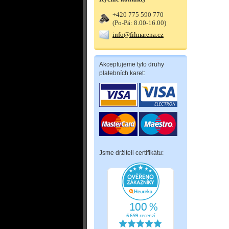
+420 775 590 770
(Po-Pá: 8.00-16.00)
info@filmarena.cz
Akceptujeme tyto druhy
platebních karet:
Jsme držiteli certifikátu: