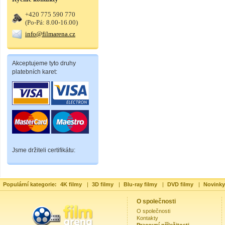
+420 775 590 770
(Po-Pá: 8.00-16.00)
info@filmarena.cz
Akceptujeme tyto druhy
platebních karet:
Jsme držiteli certifikátu:
Populární kategorie:
4K filmy
|
3D filmy
|
Blu-ray filmy
|
DVD filmy
|
Novinky
O společnosti
O společnosti
Kontakty