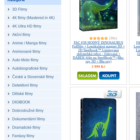
Kategorie
3D Filmy
4K filmy (Mastered in 4K)
4K Ultra HD filmy
Akční filmy
(39x)
FAC #38 HODNÝ DINOSAURUS
FA
Anime / Manga filmy
FullSlip + Lentikulární magnet 3D +
Len
2D Steelbook™ Limitovaná
Li
Animované filmy
sběratelská edice - číslovaná +
č
DÁREK fólie na SteelBook™ (Blu-
Auto-Moto filmy
ray 3D + Blu-ray)
3 999 Kč
Autobiografické filmy
České a Slovenské filmy
Detektivní filmy
Dětské filmy
DIGIBOOK
Dobrodružné filmy
Dokumentární filmy
Dramatické filmy
Fantasy filmy