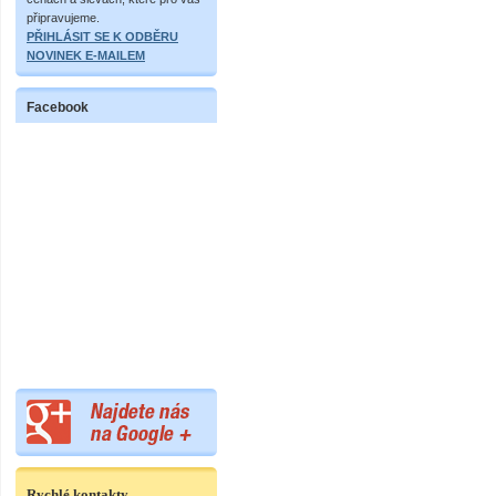
připravujeme.
PŘIHLÁSIT SE K ODBĚRU
NOVINEK E-MAILEM
Facebook
Rychlé kontakty