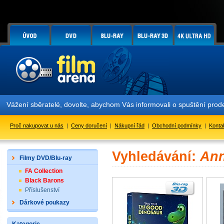
Vážení sběratelé, dovolte, abychom Vás informovali o spuštění pr
Proč nakupovat u nás
|
Ceny doručení
|
Nákupní řád
|
Obchodní podmínky
|
Konta
Vyhledávání:
Ann
Filmy DVD/Blu-ray
FA Collection
Black Barons
Příslušenství
Dárkové poukazy