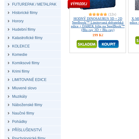
FUTUREPAK / METALPAK
Historické filmy
(12x)
HODNÝ DINOSAURUS 3D + 2D
X-ME
Horory
Steelbook™ Limitovaná sběratelská
edice
edice + DÁREK fólie na SteelBook™
Hudební filmy
(Blu-ray 3D + Blu-ray)
199 Kč
Katastrofické filmy
KOLEKCE
Komedie
Komiksové filmy
Krimi filmy
LIMITOVANÉ EDICE
Mluvené slovo
Muzikály
Náboženské filmy
Naučné filmy
Pohádky
PŘÍSLUŠENSTVÍ
Psychologické filmy