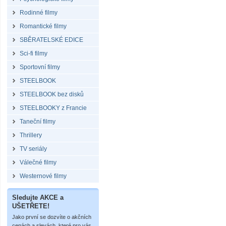
Rodinné filmy
Romantické filmy
SBĚRATELSKÉ EDICE
Sci-fi filmy
Sportovní filmy
STEELBOOK
STEELBOOK bez disků
STEELBOOKY z Francie
Taneční filmy
Thrillery
TV seriály
Válečné filmy
Westernové filmy
Sledujte AKCE a
UŠETŘETE!
Jako první se dozvíte o akčních
cenách a slevách, které pro vás