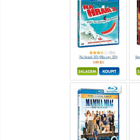
(6x)
Na hraně 3D (Blu-ray 3D)
Str
149 Kč