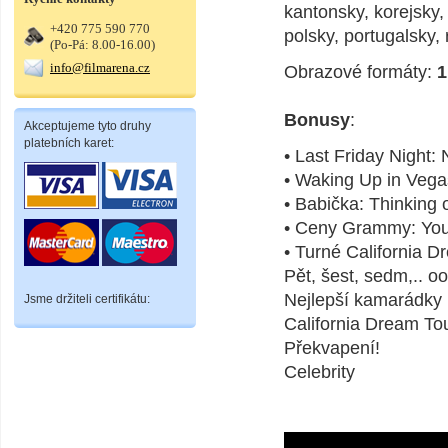
kantonsky, korejsky
+420 775 590 770
polsky, portugalsky,
(Po-Pá: 8.00-16.00)
info@filmarena.cz
Obrazové formáty:
1
Bonusy
:
Akceptujeme tyto druhy
platebních karet:
• Last Friday Night
• Waking Up in Veg
• Babička: Thinking 
• Ceny Grammy: You
• Turné California D
Pět, šest, sedm,.. o
Nejlepší kamarádky
Jsme držiteli certifikátu:
California Dream Tou
Překvapení!
Celebrity