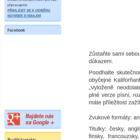
připravujeme.
PŘIHLÁSIT SE K ODBĚRU
NOVINEK E-MAILEM
Facebook
Zůstaňte sami sebou 
důkazem.
Poodhalte skutečnou
obyčejné Kaliforňan
„Vyloženě neodolat
plné verze písní, r
máte příležitost zaží
Zvukové formáty: an
Titulky: česky, angl
finsky, francouzsky
Rychlé kontakty