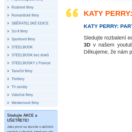
Rodinné filmy
KATY PERRY:
Romantické filmy
SBĚRATELSKÉ EDICE
KATY PERRY: PAR
Sci-fi filmy
Sledujte rozbalení e
Sportovní filmy
3D
v našem youtube
STEELBOOK
Děkujeme, že nám po
STEELBOOK bez disků
STEELBOOKY z Francie
Taneční filmy
Thrillery
TV seriály
Válečné filmy
Westernové filmy
Sledujte AKCE a
UŠETŘETE!
Jako první se dozvíte o akčních
cenách a slevách, které pro vás