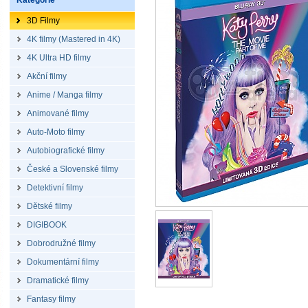
Kategorie
3D Filmy
4K filmy (Mastered in 4K)
4K Ultra HD filmy
Akční filmy
Anime / Manga filmy
Animované filmy
Auto-Moto filmy
Autobiografické filmy
České a Slovenské filmy
Detektivní filmy
Dětské filmy
DIGIBOOK
Dobrodružné filmy
Dokumentární filmy
Dramatické filmy
Fantasy filmy