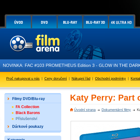
A: FAC #103 PROMETHEUS Edition 3 - GLOW IN THE DARK - je právě
Proč nakupovat u nás
|
Ceny doručení
|
Nákupní řád
|
Obchodní podmínky
|
Konta
Katy Perry: Part 
Filmy DVD/Blu-ray
FA Collection
Úvodní strana
Dokumentární filmy
Ka
Black Barons
Příslušenství
Dárkové poukazy