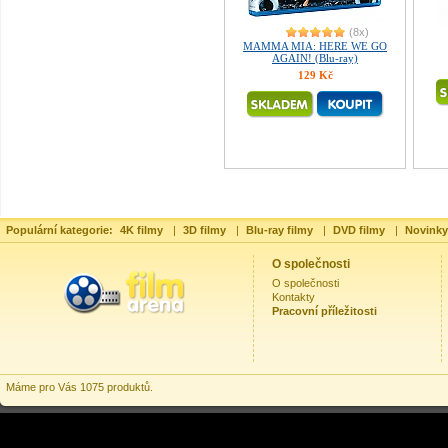
(8x)
MAMMA MIA: HERE WE GO
AGAIN! (Blu-ray)
129 Kč
Populární kategorie:
4K filmy
|
3D filmy
|
Blu-ray filmy
|
DVD filmy
|
Novinky
O společnosti
O společnosti
Kontakty
Pracovní příležitosti
Máme pro Vás 1075 produktů.