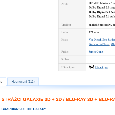
DTS-HD Master 7.1 
Zvuk:
Dolby Digital 2.0 an
Dolby Digital 5.1 če
Dolby Digital 5.1 po
Titulky:
anglické pro nesly.,
č
Délka:
121 min.
Hrají:
Vin Diesel
,
Zoe Salda
Benicio Del Toro
,
Mic
Režie:
James Gunn
Sdílení:
Hlídací pes:
hlídací pes
is
Hodnocení (111)
STRÁŽCI GALAXIE 3D + 2D / BLU-RAY 3D + BLU-R
GUARDIANS OF THE GALAXY