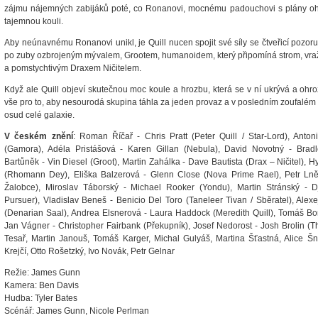
zájmu nájemných zabijáků poté, co Ronanovi, mocnému padouchovi s plány ohro
tajemnou kouli.
Aby neúnavnému Ronanovi unikl, je Quill nucen spojit své síly se čtveřicí pozo
po zuby ozbrojeným mývalem, Grootem, humanoidem, který připomíná strom, v
a pomstychtivým Draxem Ničitelem.
Když ale Quill objeví skutečnou moc koule a hrozbu, která se v ní ukrývá a ohro
vše pro to, aby nesourodá skupina táhla za jeden provaz a v posledním zoufalém 
osud celé galaxie.
V českém znění
: Roman Říčař - Chris Pratt (Peter Quill / Star-Lord), Anto
(Gamora), Adéla Pristášová - Karen Gillan (Nebula), David Novotný - Brad
Bartůněk - Vin Diesel (Groot), Martin Zahálka - Dave Bautista (Drax – Ničitel), 
(Rhomann Dey), Eliška Balzerová - Glenn Close (Nova Prime Rael), Petr Ln
Žalobce), Miroslav Táborský - Michael Rooker (Yondu), Martin Stránský - 
Pursuer), Vladislav Beneš - Benicio Del Toro (Taneleer Tivan / Sběratel), Alex
(Denarian Saal), Andrea Elsnerová - Laura Haddock (Meredith Quill), Tomáš Bo
Jan Vágner - Christopher Fairbank (Překupník), Josef Nedorost - Josh Brolin (Th
Tesař, Martin Janouš, Tomáš Karger, Michal Gulyáš, Martina Šťastná, Alice Šnir
Krejčí, Otto Rošetzký, Ivo Novák, Petr Gelnar
Režie: James Gunn
Kamera: Ben Davis
Hudba: Tyler Bates
Scénář: James Gunn, Nicole Perlman