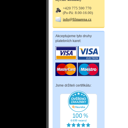
+420 775 590 770
(Po-Pá: 8.00-16.00)
info@filmarena.cz
Akceptujeme tyto druhy
platebních karet:
Jsme držiteli certifikátu: