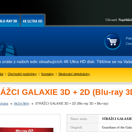
Uživatel:
Nepřihlá
Polo
Cen
ch edic obsahujících 4K Ultra HD disk. Těšíme se na Vaše objednávky
řád
|
Obchodní podmínky
|
Kontakty
|
Sledování objednávky
ÁŽCI GALAXIE 3D + 2D (Blu-ray 3D
strana
Akční filmy
STRÁŽCI GALAXIE 3D + 2D (Blu-ray 3D + Blu-ray)
Název titulu:
STRÁŽCI GALAXIE 
Originál:
Guardians of the Gal