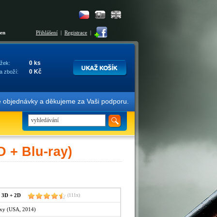
šen
Přihlášení
|
Registrace
|
0 ks
žek:
0 Kč
a zboží:
 a děkujeme za Vaši podporu. S pozdravem, tým Filmareny.
 + Blu-ray)
3D + 2D
(111x)
axy (USA, 2014)