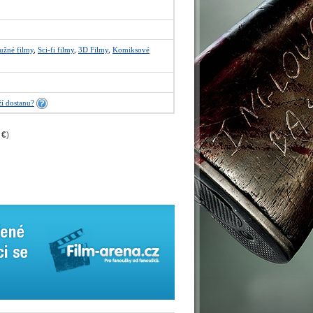
užné filmy
,
Sci-fi filmy
,
3D Filmy
,
Komiksové
í dostanu?
 €
)