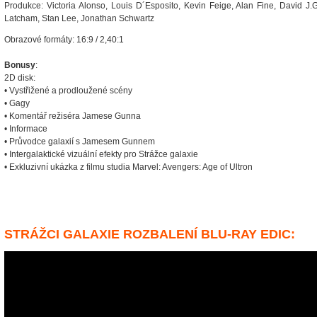
Produkce: Victoria Alonso, Louis D´Esposito, Kevin Feige, Alan Fine, David J.
Latcham, Stan Lee, Jonathan Schwartz
Obrazové formáty: 16:9 / 2,40:1
Bonusy
:
2D disk:
• Vystřižené a prodloužené scény
• Gagy
• Komentář režiséra Jamese Gunna
• Informace
• Průvodce galaxií s Jamesem Gunnem
• Intergalaktické vizuální efekty pro Strážce galaxie
• Exkluzivní ukázka z filmu studia Marvel: Avengers: Age of Ultron
STRÁŽCI GALAXIE ROZBALENÍ BLU-RAY EDIC: