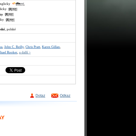
anglicky
glicky
sky
lsky
eské
, polské
na
,
John C. Reilly
,
Chris Pratt
,
Karen Gillan
,
hael Rooker
,
a další >
Dotaz
Odkaz
AY