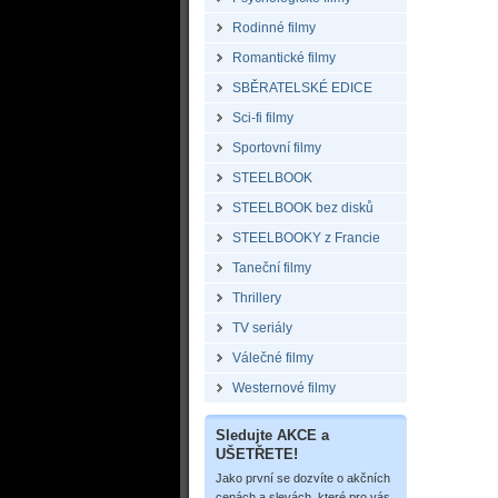
Rodinné filmy
Romantické filmy
SBĚRATELSKÉ EDICE
Sci-fi filmy
Sportovní filmy
STEELBOOK
STEELBOOK bez disků
STEELBOOKY z Francie
Taneční filmy
Thrillery
TV seriály
Válečné filmy
Westernové filmy
Sledujte AKCE a
UŠETŘETE!
Jako první se dozvíte o akčních
cenách a slevách, které pro vás