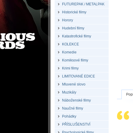
FUTUREPAK / METALPAK
Historické filmy
Horory
Hudební filmy
Katastrofické filmy
KOLEKCE
Komedie
Komiksové filmy
Krimi filmy
LIMITOVANÉ EDICE
Mluvené slovo
Muzikály
Pop
Náboženské filmy
Naučné filmy
Pohádky
PŘÍSLUŠENSTVÍ
Psychologické filmy