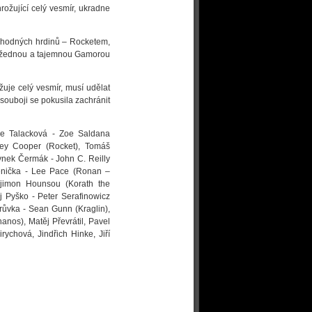
žující celý vesmír, ukradne
ruhodných hrdinů – Rocketem,
ražednou a tajemnou Gamorou
žuje celý vesmír, musí udělat
souboji se pokusila zachránit
nie Talacková - Zoe Saldana
ley Cooper (Rocket), Tomáš
Hynek Čermák - John C. Reilly
ěnička - Lee Pace (Ronan –
Djimon Hounsou (Korath the
ej Pyško - Peter Serafinowicz
růvka - Sean Gunn (Kraglin),
anos), Matěj Převrátil, Pavel
ychová, Jindřich Hinke, Jiří