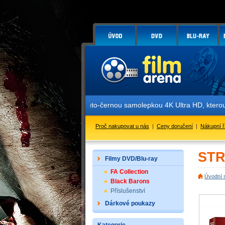
u označené žluto-černou samolepkou 4K Ultra HD, kterou znáte z naši
Proč nakupovat u nás
|
Ceny doručení
|
Nákupní 
STR
Filmy DVD/Blu-ray
FA Collection
Úvodní 
Black Barons
Příslušenství
Dárkové poukazy