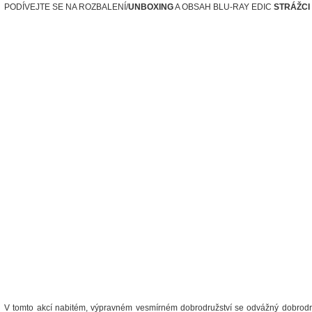
PODÍVEJTE SE NA ROZBALENÍ/
UNBOXING
A OBSAH BLU-RAY EDIC
STRÁŽCI
V tomto akcí nabitém, výpravném vesmírném dobrodružství se odvážný dobrodru