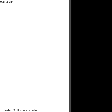
 GALAXIE
:
h Peter Quill stává středem