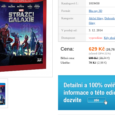
Katalogové č.:
1019450
Formát:
Blu-ray 3D
Kategorie:
Akční filmy
,
Dobrodr
filmy
V prodeji od:
3. 12. 2014
Dostupnost:
vyprodáno
Kdy zbož
Cena:
629 Kč
(
26,76
(včetně DPH 21%)
Běžná cena:
699 Kč
(
29,74
€)
Ušetříte:
70 Kč
(2,98 €)