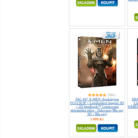
(58x)
FAC #47 X-MEN: Apokalypsa
SHA
FULLSLIP + Lentikulární magnet 3D
Lim
+ 2D Steelbook™ Limitovaná
DÁREK 
sběratelská edice - číslovaná (Blu-ray
3D + Blu-ray)
5 999 Kč