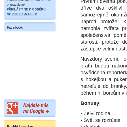
Prvními dvěma poku
připravujeme.
dříve dva oškliv
PŘIHLÁSIT SE K ODBĚRU
samozřejmě okamžitě
NOVINEK E-MAILEM
naproti, protože: „
Facebook
nemohla zvířata pr
společenstva poměr
starosti, protože 
zástupce velmi naštv
Navzdory svému leg
bratři budou nakone
osvědčená reportérk
s hokejkou a pukem
netrefuje do branky
během ní borcům v k
Bonusy
:
• Želví rodina
• Svět se rozrůstá
Rychlé kontakty