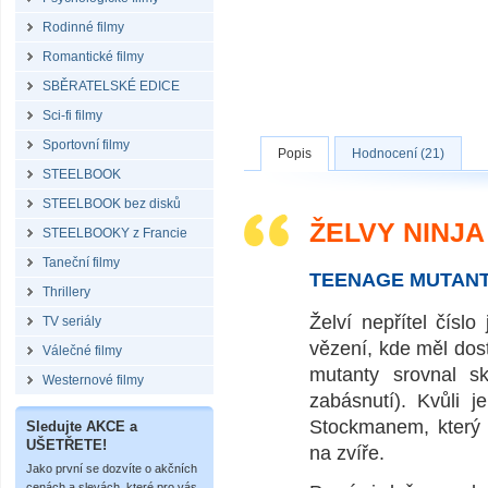
Rodinné filmy
Romantické filmy
SBĚRATELSKÉ EDICE
Sci-fi filmy
Sportovní filmy
Popis
Hodnocení (21)
STEELBOOK
STEELBOOK bez disků
ŽELVY NINJA
STEELBOOKY z Francie
Taneční filmy
TEENAGE MUTANT
Thrillery
Želví nepřítel čísl
TV seriály
vězení, kde měl dos
Válečné filmy
mutanty srovnal s
Westernové filmy
zabásnutí). Kvůli 
Stockmanem, který 
Sledujte AKCE a
UŠETŘETE!
na zvíře.
Jako první se dozvíte o akčních
cenách a slevách, které pro vás