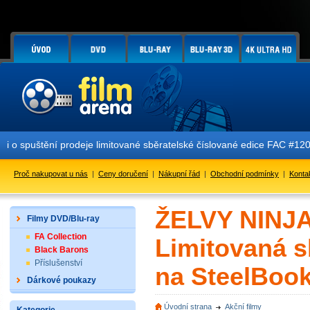
spuštění prodeje limitované sběratelské číslované edice FAC #120 V
Proč nakupovat u nás
|
Ceny doručení
|
Nákupní řád
|
Obchodní podmínky
|
Konta
ŽELVY NINJA
Filmy DVD/Blu-ray
FA Collection
Limitovaná s
Black Barons
Příslušenství
na SteelBook
Dárkové poukazy
Úvodní strana
Akční filmy