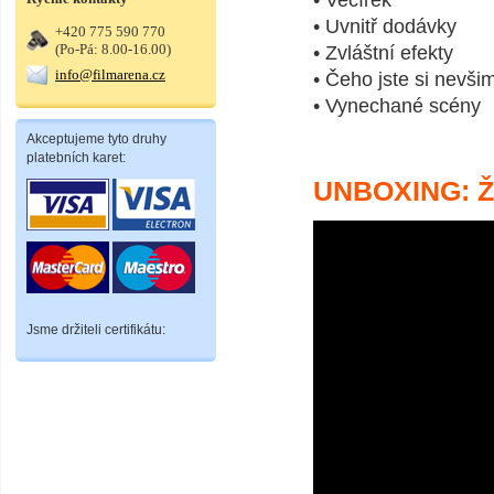
• Večírek
• Uvnitř dodávky
+420 775 590 770
(Po-Pá: 8.00-16.00)
• Zvláštní efekty
info@filmarena.cz
• Čeho jste si nevšim
• Vynechané scény
Akceptujeme tyto druhy
platebních karet:
UNBOXING: 
Jsme držiteli certifikátu: