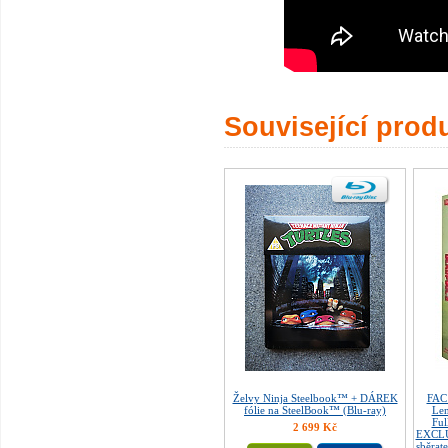
Související prod
Želvy Ninja Steelbook™ + DÁREK
FAC
fólie na SteelBook™ (Blu-ray)
Len
Fu
2 699 Kč
EXCLU
sběrate