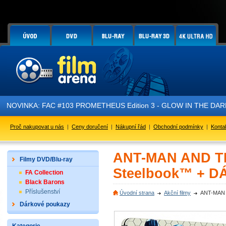
NOVINKA: FAC #103 PROMETHEUS Edition 3 - GLOW IN THE DARK - je
Proč nakupovat u nás
|
Ceny doručení
|
Nákupní řád
|
Obchodní podmínky
|
Konta
ANT-MAN AND TH
Filmy DVD/Blu-ray
Steelbook™ + DÁ
FA Collection
Black Barons
Příslušenství
Úvodní strana
Akční filmy
ANT-MAN A
Dárkové poukazy