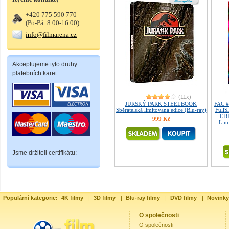
+420 775 590 770
(Po-Pá: 8.00-16.00)
info@filmarena.cz
Akceptujeme tyto druhy
platebních karet:
(11x)
JURSKÝ PARK STEELBOOK
FAC 
Sběratelská limitovaná edice (Blu-ray)
FullS
EDI
999 Kč
Limi
Jsme držiteli certifikátu:
Populární kategorie:
4K filmy
|
3D filmy
|
Blu-ray filmy
|
DVD filmy
|
Novinky
O společnosti
O společnosti