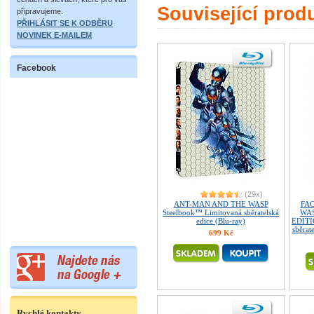
Související prod
připravujeme.
PŘIHLÁSIT SE K ODBĚRU
NOVINEK E-MAILEM
Facebook
(29x)
ANT-MAN AND THE WASP
FAC
Steelbook™ Limitovaná sběratelská
WAS
edice (Blu-ray)
EDITI
sběrat
699 Kč
Rychlé kontakty