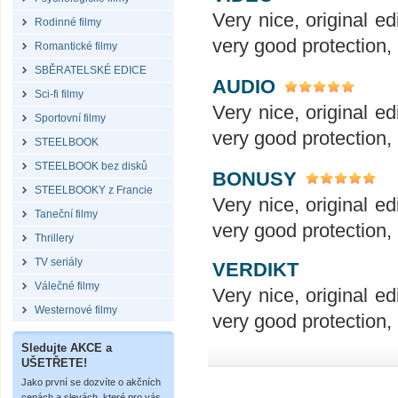
Very nice, original ed
Rodinné filmy
very good protection,
Romantické filmy
SBĚRATELSKÉ EDICE
AUDIO
Sci-fi filmy
Very nice, original ed
Sportovní filmy
very good protection,
STEELBOOK
STEELBOOK bez disků
BONUSY
STEELBOOKY z Francie
Very nice, original ed
Taneční filmy
very good protection,
Thrillery
TV seriály
VERDIKT
Válečné filmy
Very nice, original ed
Westernové filmy
very good protection,
Sledujte AKCE a
UŠETŘETE!
Jako první se dozvíte o akčních
cenách a slevách, které pro vás