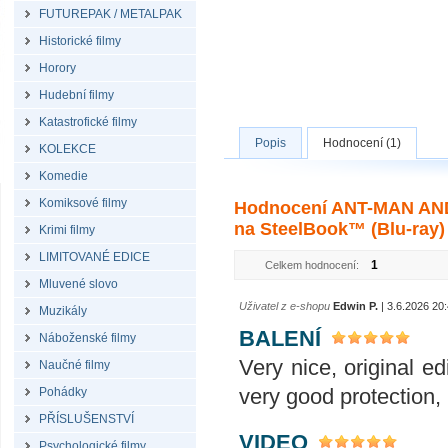
FUTUREPAK / METALPAK
Historické filmy
Horory
Hudební filmy
Katastrofické filmy
Popis
Hodnocení (1)
KOLEKCE
Komedie
Komiksové filmy
Hodnocení ANT-MAN AND
na SteelBook™ (Blu-ray)
Krimi filmy
LIMITOVANÉ EDICE
1
Celkem hodnocení:
Mluvené slovo
Uživatel z e-shopu
Edwin P.
| 3.6.2026 20
Muzikály
BALENÍ
Náboženské filmy
Very nice, original ed
Naučné filmy
very good protection,
Pohádky
PŘÍSLUŠENSTVÍ
VIDEO
Psychologické filmy