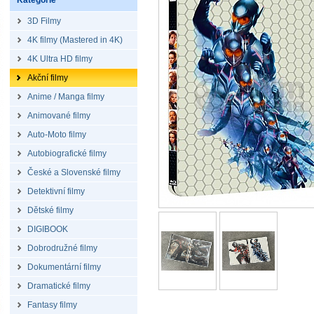
Kategorie
3D Filmy
4K filmy (Mastered in 4K)
4K Ultra HD filmy
Akční filmy
Anime / Manga filmy
Animované filmy
Auto-Moto filmy
Autobiografické filmy
České a Slovenské filmy
Detektivní filmy
Dětské filmy
DIGIBOOK
Dobrodružné filmy
Dokumentární filmy
Dramatické filmy
Fantasy filmy