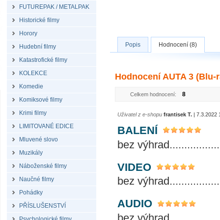
FUTUREPAK / METALPAK
Historické filmy
Horory
Popis
Hodnocení (8)
Hudební filmy
Katastrofické filmy
KOLEKCE
Hodnocení AUTA 3 (Blu-r
Komedie
8
Celkem hodnocení:
Komiksové filmy
Krimi filmy
Uživatel z e-shopu
frantisek T.
| 7.3.2022 
LIMITOVANÉ EDICE
BALENÍ
Mluvené slovo
bez výhrad......................
Muzikály
VIDEO
Náboženské filmy
bez výhrad......................
Naučné filmy
Pohádky
AUDIO
PŘÍSLUŠENSTVÍ
bez výhrad......................
Psychologické filmy