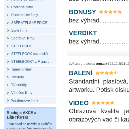
Rodinné filmy
BONUSY
Romantické filmy
bez výhrad......................
SBĚRATELSKÉ EDICE
Sci-fi filmy
VERDIKT
Sportovní filmy
bez výhrad......................
STEELBOOK
STEELBOOK bez disků
STEELBOOKY z Francie
Uživatel z e-shopu
tomask
| 22.12.2021 1
Taneční filmy
BALENÍ
Thrillery
Standardní plastová
TV seriály
artworku. Potisk disk
Válečné filmy
Westernové filmy
VIDEO
Obrazová kvalita j
Sledujte AKCE a
UŠETŘETE!
obrazových vad či ka
Jako první se dozvíte o akčních
cenách a slevách, které pro vás