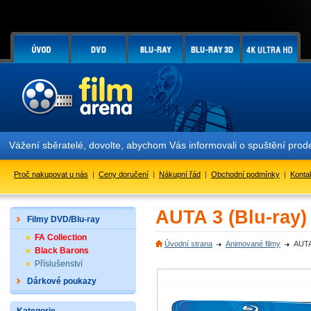
 sběratelé, dovolte, abychom Vás informovali o spuštění prodeje lim
Proč nakupovat u nás
|
Ceny doručení
|
Nákupní řád
|
Obchodní podmínky
|
Konta
AUTA 3 (Blu-ray)
Filmy DVD/Blu-ray
FA Collection
Úvodní strana
Animované filmy
AUTA
Black Barons
Příslušenství
Dárkové poukazy