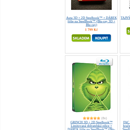
Auta 3D + 2D Steelbook™ + DÁREK
TAJNÝ
fólie na SteelBook™ (Blu-ray 3D +
Blu-ray)
1 799 Kč
(8x)
GRINCH 3D + 2D Steelbook™
FAC 
Limitovaná sběratelská edice +
hrač
DÁREK fólie na SteelBook™ (Blu-
Steel