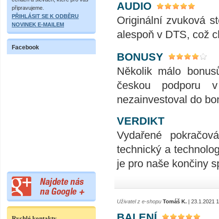
AUDIO
připravujeme.
PŘIHLÁSIT SE K ODBĚRU
Originální zvuková s
NOVINEK E-MAILEM
alespoň v DTS, což c
Facebook
BONUSY
Několik málo bonusů
českou podporu v 
nezainvestoval do bon
VERDIKT
Vydařené pokračová
technický a technolog
je pro naše končiny 
Uživatel z e-shopu
Tomáš K.
| 23.1.2021 
BALENÍ
Rychlé kontakty