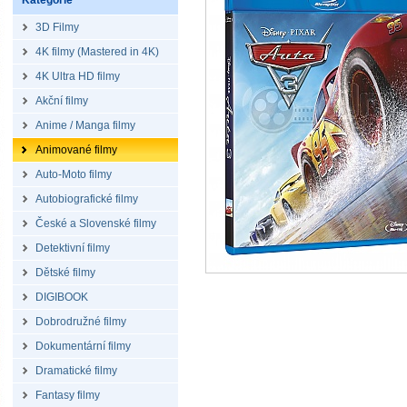
Kategorie
3D Filmy
4K filmy (Mastered in 4K)
4K Ultra HD filmy
Akční filmy
Anime / Manga filmy
Animované filmy
Auto-Moto filmy
Autobiografické filmy
České a Slovenské filmy
Detektivní filmy
Dětské filmy
DIGIBOOK
Dobrodružné filmy
Dokumentární filmy
Dramatické filmy
Fantasy filmy