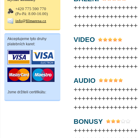
++++++++++++++++
+420 775 590 770
(Po-Pá: 8.00-16.00)
++++++++++++++++
info@filmarena.cz
++++++++++++++++
VIDEO
Akceptujeme tyto druhy
platebních karet:
++++++++++++++++
++++++++++++++++
++++++++++++++++
AUDIO
++++++++++++++++
Jsme držiteli certifikátu:
++++++++++++++++
++++++++++++++++
BONUSY
++++++++++++++++