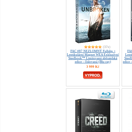
(37x)
FAC #87 NEZLOMNÝ Fullslip +
FAC
Lentikulární Magnet WEA Exkluzívní
Lent
Steelbook™ Limitovaná sběratelská
Steel
edice - číslovaná (Blu-ray)
edice 
3 999 Kč