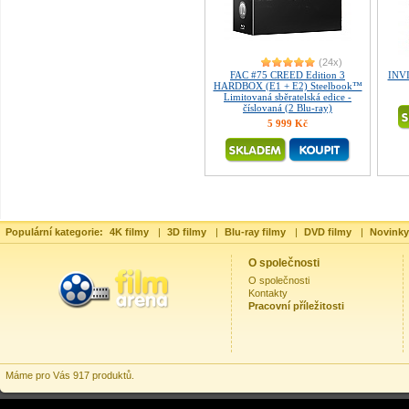
(24x)
FAC #75 CREED Edition 3
INVI
HARDBOX (E1 + E2) Steelbook™
Limitovaná sběratelská edice -
číslovaná (2 Blu-ray)
5 999 Kč
Populární kategorie:
4K filmy
|
3D filmy
|
Blu-ray filmy
|
DVD filmy
|
Novinky
O společnosti
O společnosti
Kontakty
Pracovní příležitosti
Máme pro Vás 917 produktů.