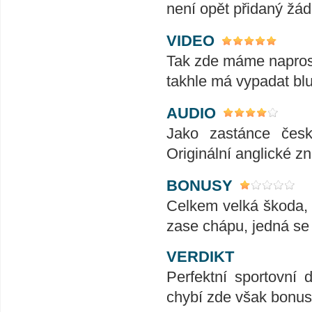
není opět přidaný žádn
VIDEO
Tak zde máme naprost
takhle má vypadat blu
AUDIO
Jako zastánce čes
Originální anglické 
BONUSY
Celkem velká škoda, 
zase chápu, jedná se o
VERDIKT
Perfektní sportovní
chybí zde však bonuso