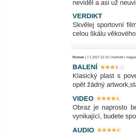
neviděl a asi už neuvi
VERDIKT
Skvělej sportovní fil
celou škálu věkového 
Roman
| 7.1.2017 12:15 | hodnotil v maga
BALENÍ
Klasický plast s po
opět žádný artwork,st
VIDEO
Obraz je naprosto be
vynikající, budete sp
AUDIO