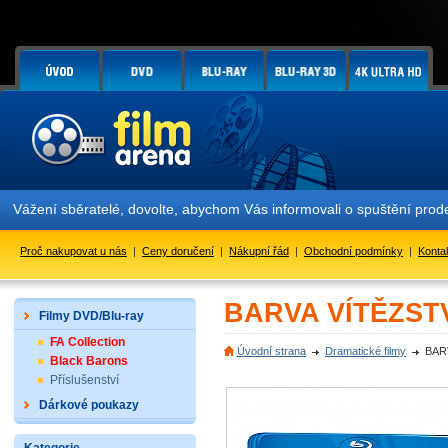
běratelé, dovolte, abychom Vás informovali o spuštění prodeje limit
Proč nakupovat u nás
|
Ceny doručení
|
Nákupní řád
|
Obchodní podmínky
|
Konta
BARVA VÍTĚZSTVÍ
Filmy DVD/Blu-ray
FA Collection
Úvodní strana
Dramatické filmy
BARV
Black Barons
Příslušenství
Dárkové poukazy