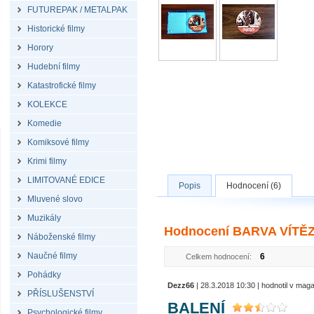
FUTUREPAK / METALPAK
Historické filmy
Horory
Hudební filmy
Katastrofické filmy
KOLEKCE
Komedie
Komiksové filmy
Krimi filmy
LIMITOVANÉ EDICE
Popis
Hodnocení (6)
Mluvené slovo
Muzikály
Hodnocení BARVA VÍTĚZS
Náboženské filmy
Naučné filmy
6
Celkem hodnocení:
Pohádky
Dezz66
| 28.3.2018 10:30 | hodnotil v mag
PŘÍSLUŠENSTVÍ
BALENÍ
Psychologické filmy