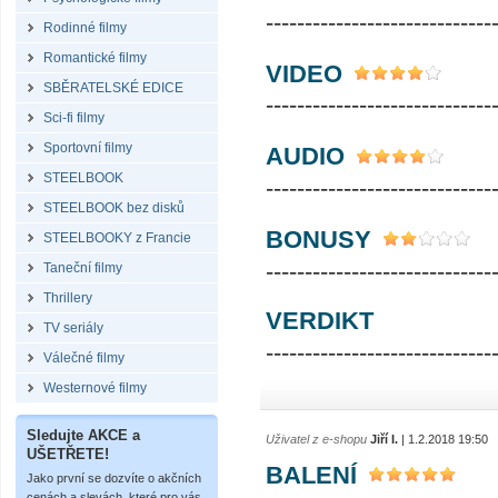
-----------------------------
Rodinné filmy
Romantické filmy
VIDEO
SBĚRATELSKÉ EDICE
-----------------------------
Sci-fi filmy
Sportovní filmy
AUDIO
STEELBOOK
-----------------------------
STEELBOOK bez disků
BONUSY
STEELBOOKY z Francie
-----------------------------
Taneční filmy
Thrillery
VERDIKT
TV seriály
-----------------------------
Válečné filmy
Westernové filmy
Sledujte AKCE a
Uživatel z e-shopu
Jiří I.
| 1.2.2018 19:50
UŠETŘETE!
BALENÍ
Jako první se dozvíte o akčních
cenách a slevách, které pro vás