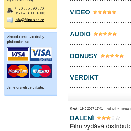
+420 775 590 770
VIDEO
(Po-Pá: 8.00-16.00)
..................................
info@filmarena.cz
AUDIO
Akceptujeme tyto druhy
..................................
platebních karet:
BONUSY
..................................
VERDIKT
..................................
Jsme držiteli certifikátu:
Kvak
| 19.5.2017 17:41 | hodnotil v magaz
BALENÍ
Film vydává distribu