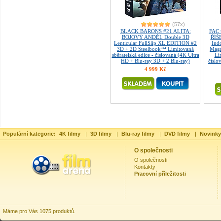
(57x)
BLACK BARONS #21 ALITA:
FAC 
BOJOVÝ ANDĚL Double 3D
ŘÍŠE
Lenticular FullSlip XL EDITION #2
Indo
3D + 2D Steelbook™ Limitovaná
Magn
sběratelská edice - číslovaná (4K Ultra
Li
HD + Blu-ray 3D + 2 Blu-ray)
číslo
4 999 Kč
Populární kategorie:
4K filmy
|
3D filmy
|
Blu-ray filmy
|
DVD filmy
|
Novinky
O společnosti
O společnosti
Kontakty
Pracovní příležitosti
Máme pro Vás 1075 produktů.