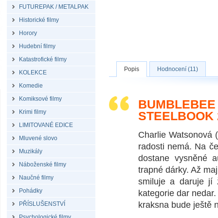
FUTUREPAK / METALPAK
Historické filmy
Horory
Hudební filmy
Katastrofické filmy
Popis
Hodnocení (11)
KOLEKCE
Komedie
Komiksové filmy
BUMBLEBEE (
Krimi filmy
STEELBOOK 
LIMITOVANÉ EDICE
Charlie Watsonová 
Mluvené slovo
radosti nemá. Na če
Muzikály
dostane vysněné au
Náboženské filmy
trapné dárky. Až maji
Naučné filmy
smiluje a daruje j
Pohádky
kategorie dar nedar. 
kraksna bude ještě
PŘÍSLUŠENSTVÍ
Psychologické filmy