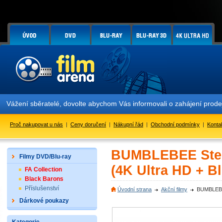
Vážení sběratelé, dovolte abychom Vás informovali o zahájení prod
Proč nakupovat u nás
|
Ceny doručení
|
Nákupní řád
|
Obchodní podmínky
|
Konta
BUMBLEBEE Steel
Filmy DVD/Blu-ray
(4K Ultra HD + Bl
FA Collection
Black Barons
Příslušenství
Úvodní strana
Akční filmy
BUMBLEBEE
Dárkové poukazy