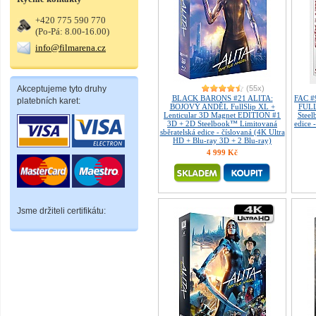
+420 775 590 770
(Po-Pá: 8.00-16.00)
info@filmarena.cz
Akceptujeme tyto druhy
(55x)
BLACK BARONS #21 ALITA:
FAC 
platebních karet:
BOJOVÝ ANDĚL FullSlip XL +
FULL
Lenticular 3D Magnet EDITION #1
Steel
3D + 2D Steelbook™ Limitovaná
edice 
sběratelská edice - číslovaná (4K Ultra
HD + Blu-ray 3D + 2 Blu-ray)
4 999 Kč
Jsme držiteli certifikátu: