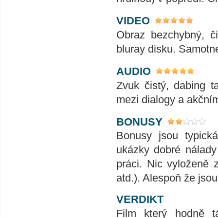
VIDEO
Obraz bezchybný, či
bluray disku. Samotn
AUDIO
Zvuk čistý, dabing t
mezi dialogy a akčním
BONUSY
Bonusy jsou typick
ukázky dobré nálady
práci. Nic vyloženě 
atd.). Alespoň že jsou
VERDIKT
Film který hodně t