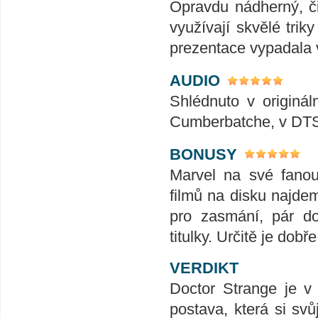
Opravdu nádherný, či
využívají skvělé trik
prezentace vypadala 
AUDIO
Shlédnuto v originá
Cumberbatche, v DTS-
BONUSY
Marvel na své fanou
filmů na disku najd
pro zasmání, pár do
titulky. Určitě je dobře
VERDIKT
Doctor Strange je v
postava, která si svů