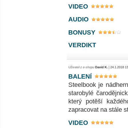
VIDEO
AUDIO
BONUSY
VERDIKT
Uživatel z e-shopu
David K.
| 24.1.2018 1
BALENÍ
Steelbook je nádher
starobylé čarodějnic
který potěší každé
zapracovat na stále s
VIDEO