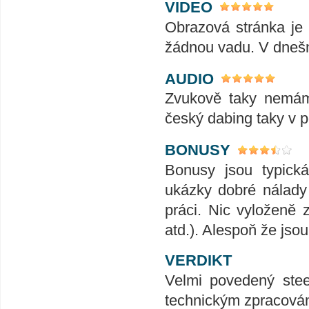
VIDEO
Obrazová stránka je 
žádnou vadu. V dnešní
AUDIO
Zvukově taky nemám 
český dabing taky v 
BONUSY
Bonusy jsou typick
ukázky dobré nálady
práci. Nic vyloženě 
atd.). Alespoň že jsou
VERDIKT
Velmi povedený ste
technickým zpracován