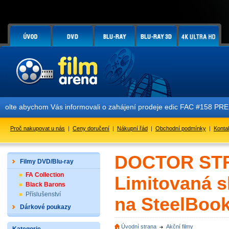
Vás informovali o zahájení prodeje edic FAC #158 PREDATOR E1 + E2 +
Proč nakupovat u nás
|
Ceny doručení
|
Nákupní řád
|
Obchodní podmínky
|
Konta
DOCTOR STR
Filmy DVD/Blu-ray
FA Collection
Limitovaná s
Black Barons
Příslušenství
na SteelBook
Dárkové poukazy
Úvodní strana
Akční filmy