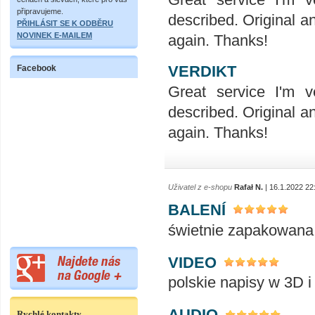
připravujeme.
described. Original a
PŘIHLÁSIT SE K ODBĚRU
NOVINEK E-MAILEM
again. Thanks!
VERDIKT
Facebook
Great service I'm v
described. Original a
again. Thanks!
Uživatel z e-shopu
Rafał N.
| 16.1.2022 22
BALENÍ
świetnie zapakowana
VIDEO
polskie napisy w 3D i
AUDIO
Rychlé kontakty