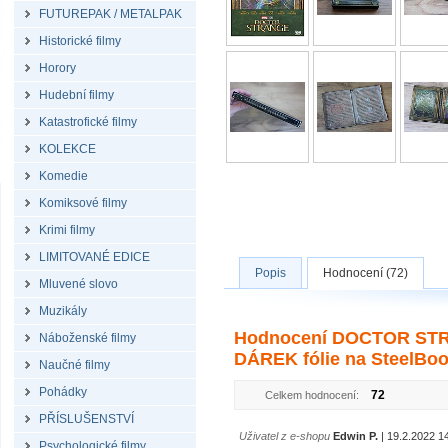
FUTUREPAK / METALPAK
Historické filmy
Horory
Hudební filmy
Katastrofické filmy
KOLEKCE
Komedie
Komiksové filmy
Krimi filmy
LIMITOVANÉ EDICE
Popis
Hodnocení (72)
Mluvené slovo
Muzikály
Hodnocení DOCTOR STRA
Náboženské filmy
DÁREK fólie na SteelBoo
Naučné filmy
Pohádky
72
Celkem hodnocení:
PŘÍSLUŠENSTVÍ
Uživatel z e-shopu
Edwin P.
| 19.2.2022 1
Psychologické filmy