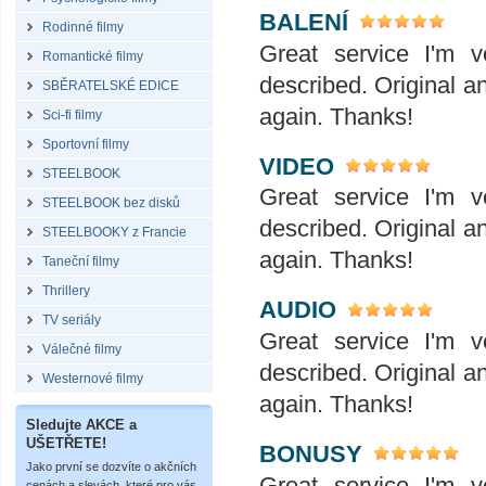
BALENÍ
Rodinné filmy
Great service I'm v
Romantické filmy
described. Original a
SBĚRATELSKÉ EDICE
again. Thanks!
Sci-fi filmy
Sportovní filmy
VIDEO
STEELBOOK
Great service I'm v
STEELBOOK bez disků
described. Original a
STEELBOOKY z Francie
again. Thanks!
Taneční filmy
Thrillery
AUDIO
TV seriály
Great service I'm v
Válečné filmy
described. Original a
Westernové filmy
again. Thanks!
Sledujte AKCE a
UŠETŘETE!
BONUSY
Jako první se dozvíte o akčních
Great service I'm v
cenách a slevách, které pro vás