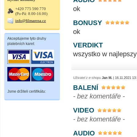
ok
+420 775 590 770
(Po-Pá: 8.00-16.00)
info@filmarena.cz
BONUSY
ok
Akceptujeme tyto druhy
VERDIKT
platebních karet:
wszystko w najlepsz
Uživatel z e-shopu
Jan M.
| 16.11.2021 13
BALENÍ
Jsme držiteli certifikátu:
- bez komentáře -
VIDEO
- bez komentáře -
AUDIO