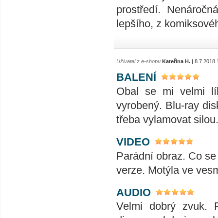
prostředí. Nenáročn
lepšího, z komiksové
Uživatel z e-shopu
Kateřina H.
| 8.7.2018 
BALENÍ
Obal se mi velmi lí
vyrobený. Blu-ray disk
třeba vylamovat silou
VIDEO
Parádní obraz. Co se 
verze. Motýla ve vesmí
AUDIO
Velmi dobrý zvuk. 