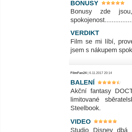
BONUSY
Bonusy zde jsou
spokojenost..................
VERDIKT
Film se mi líbí, prov
jsem s nákupem spok
FilmFan24
| 6.11.2017 20:14
BALENÍ
Akční fantasy DOC
limitované sběrate
Steelbook.
VIDEO
Studio Disney dbá n