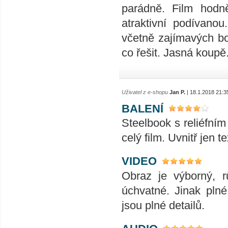
parádně. Film hodně
atraktivní podívano
včetně zajímavých b
co řešit. Jasná koupě
Uživatel z e-shopu
Jan P.
| 18.1.2018 21:3
BALENÍ
Steelbook s reliéfním
celý film. Uvnitř jen
VIDEO
Obraz je výborný, r
úchvatné. Jinak plné
jsou plné detailů.