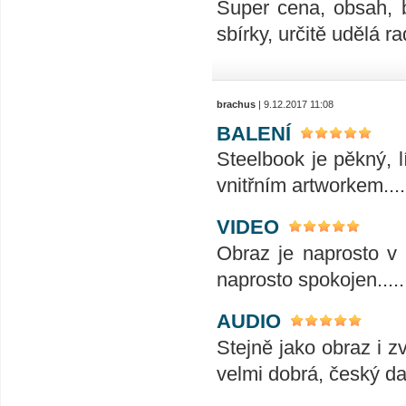
Super cena, obsah, 
sbírky, určitě udělá ra
brachus
| 9.12.2017 11:08
BALENÍ
Steelbook je pěkný, l
vnitřním artworkem....
VIDEO
Obraz je naprosto v 
naprosto spokojen......
AUDIO
Stejně jako obraz i z
velmi dobrá, český da