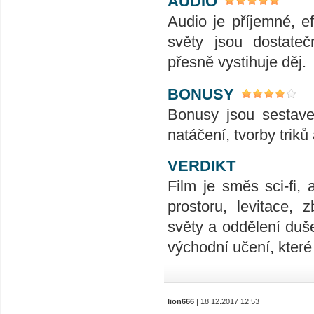
AUDIO
Audio je příjemné, e
světy jsou dostateč
přesně vystihuje děj.
BONUSY
Bonusy jsou sestave
natáčení, tvorby triků
VERDIKT
Film je směs sci-fi
prostoru, levitace,
světy a oddělení duš
východní učení, které
lion666
| 18.12.2017 12:53