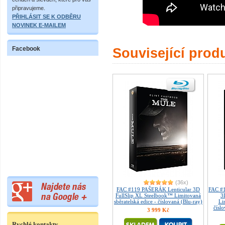
připravujeme.
PŘIHLÁSIT SE K ODBĚRU
NOVINEK E-MAILEM
Facebook
Související prod
(36x)
FAC #119 PAŠERÁK Lenticular 3D
FAC #
FullSlip XL Steelbook™ Limitovaná
3
sběratelská edice - číslovaná (Blu-ray)
Li
čísl
3 999 Kč
Rychlé kontakty