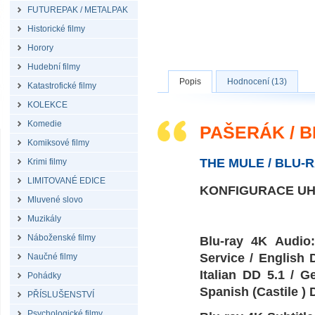
FUTUREPAK / METALPAK
Historické filmy
Horory
Hudební filmy
Popis
Hodnocení (13)
Katastrofické filmy
KOLEKCE
Komedie
PAŠERÁK / 
Komiksové filmy
THE MULE / BLU-
Krimi filmy
LIMITOVANÉ EDICE
KONFIGURACE UH
Mluvené slovo
Muzikály
Náboženské filmy
Blu-ray 4K Audio
Service / English 
Naučné filmy
Italian DD 5.1 / 
Pohádky
Spanish (Castile ) 
PŘÍSLUŠENSTVÍ
Psychologické filmy