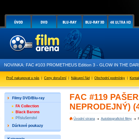
NOVINKA: FAC #103 PROMETHEUS Edition 3 - GLOW IN THE DARK - 
Proč nakupovat u nás
|
Ceny doručení
|
Nákupní řád
|
Obchodní podmínky
|
Konta
FAC #119 PAŠER
Filmy DVD/Blu-ray
NEPRODEJNÝ) (4
FA Collection
Black Barons
Příslušenství
Úvodní strana
Autobiografické filmy
Dárkové poukazy