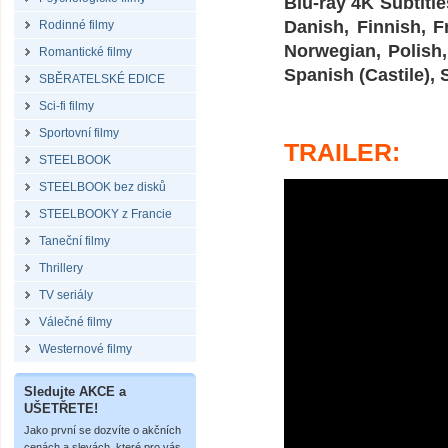
Blu-ray 4K Subtitle
Danish, Finnish, F
Rodinné filmy
Norwegian, Polish
Romantické filmy
Spanish (Castile),
SBĚRATELSKÉ EDICE
Sci-fi filmy
Sportovní filmy
TRAILER:
STEELBOOK
STEELBOOK bez disků
STEELBOOKY z Francie
Taneční filmy
Thrillery
TV seriály
Válečné filmy
Westernové filmy
Sledujte AKCE a
UŠETŘETE!
Jako první se dozvíte o akčních
cenách a slevách, které pro vás