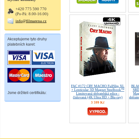
+420 775 590 770
(Po-Pá: 8.00-16.00)
info@filmarena.cz
Akceptujeme tyto druhy
platebních karet:
FAC #172 CRY MACHO FullSlip XL
BLA
+ Lenticular 3D Magnet Steelbook™
SRDC
Jsme držiteli certifikátu:
Limitovaná sběratelská edice -
Mag
číslovaná (4K Ultra HD + Blu-ray)
sběrate
3 599 Kč