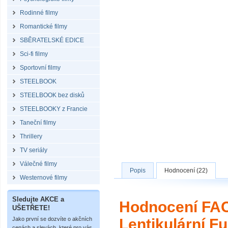
Rodinné filmy
Romantické filmy
SBĚRATELSKÉ EDICE
Sci-fi filmy
Sportovní filmy
STEELBOOK
STEELBOOK bez disků
STEELBOOKY z Francie
Taneční filmy
Thrillery
TV seriály
Válečné filmy
Popis
Hodnocení (22)
Westernové filmy
Sledujte AKCE a
Hodnocení FA
UŠETŘETE!
Jako první se dozvíte o akčních
Lentikulární F
cenách a slevách, které pro vás