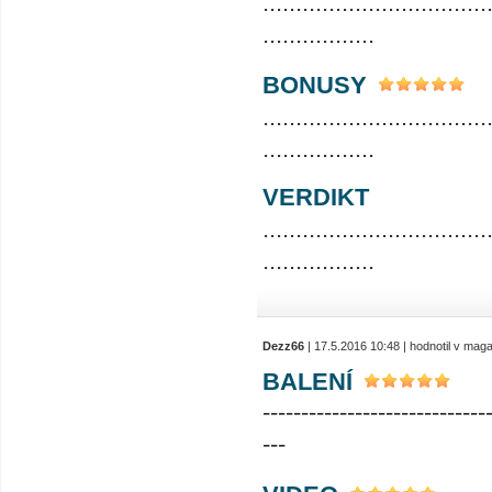
..................................
.................
BONUSY
..................................
.................
VERDIKT
..................................
.................
Dezz66
| 17.5.2016 10:48 | hodnotil v mag
BALENÍ
-----------------------------
---