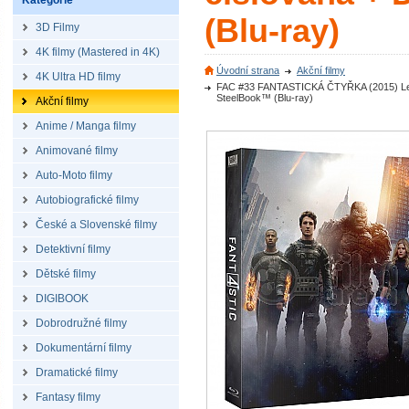
Kategorie
(Blu-ray)
3D Filmy
4K filmy (Mastered in 4K)
Úvodní strana
Akční filmy
4K Ultra HD filmy
FAC #33 FANTASTICKÁ ČTYŘKA (2015) Lentik
SteelBook™ (Blu-ray)
Akční filmy
Anime / Manga filmy
Animované filmy
Auto-Moto filmy
Autobiografické filmy
České a Slovenské filmy
Detektivní filmy
Dětské filmy
DIGIBOOK
Dobrodružné filmy
Dokumentární filmy
Dramatické filmy
Fantasy filmy