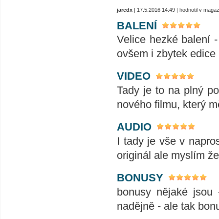
jaredx
| 17.5.2016 14:49 | hodnotil v maga
BALENÍ
Velice hezké balení -
ovšem i zbytek edice 
VIDEO
Tady je to na plný p
nového filmu, který m
AUDIO
I tady je vše v napro
originál ale myslím že
BONUSY
bonusy nějaké jsou 
nadějně - ale tak bo