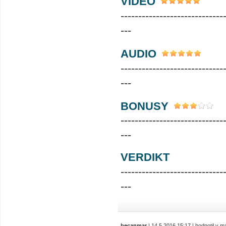
VIDEO
-----------------------------
---
AUDIO
-----------------------------
---
BONUSY
-----------------------------
---
VERDIKT
-----------------------------
---
becanmar
| 14.5.2016 15:17 | hodnotil v 