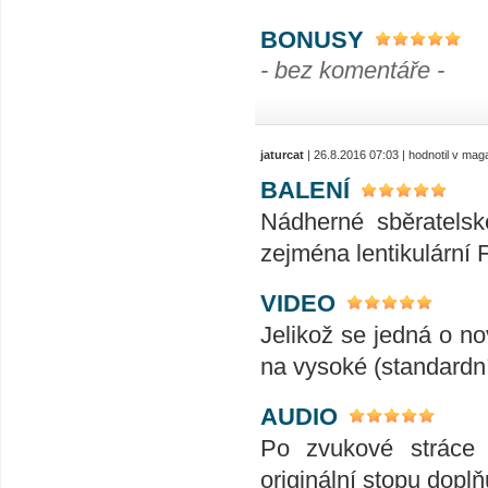
BONUSY
- bez komentáře -
jaturcat
| 26.8.2016 07:03 | hodnotil v ma
BALENÍ
Nádherné sběratelské
zejména lentikulární 
VIDEO
Jelikož se jedná o no
na vysoké (standardní 
AUDIO
Po zvukové stráce 
originální stopu doplň