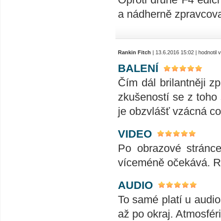
a nádherně zpravcova
Rankin Fitch
| 13.6.2016 15:02 | hodnotil
BALENÍ
Čím dál brilantněji 
zkušeností se z toho 
je obzvlášť vzácná co
VIDEO
Po obrazové stránce 
víceméně očekává. R
AUDIO
To samé platí u audio
až po okraj. Atmosfér