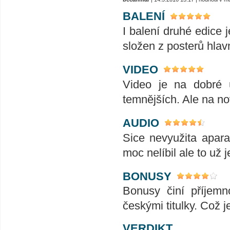
BALENÍ
I balení druhé edice 
složen z posterů hlav
VIDEO
Video je na dobré ú
temnějších. Ale na no
AUDIO
Sice nevyužita apara
moc nelíbil ale to už j
BONUSY
Bonusy činí příjemn
českými titulky. Což j
VERDIKT