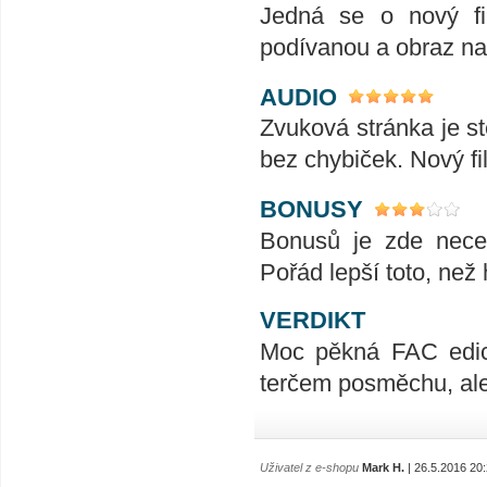
Jedná se o nový fi
podívanou a obraz nap
AUDIO
Zvuková stránka je st
bez chybiček. Nový fi
BONUSY
Bonusů je zde necelá
Pořád lepší toto, ne
VERDIKT
Moc pěkná FAC edice
terčem posměchu, ale 
Uživatel z e-shopu
Mark H.
| 26.5.2016 20