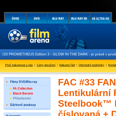
US Edition 3 - GLOW IN THE DARK - je právě v prodeji!
Proč nakupovat u nás
|
Ceny doručení
|
Nákupní řád
|
Obchodní podmínky
|
Konta
FAC #33 FA
Filmy DVD/Blu-ray
FA Collection
Lentikulární 
Black Barons
Příslušenství
Steelbook™ L
Dárkové poukazy
číslovaná +