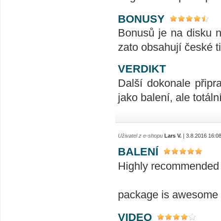
BONUSY
Bonusů je na disku ne
zato obsahují české ti
VERDIKT
Další dokonale připr
jako balení, ale totáln
Uživatel z e-shopu
Lars V.
| 3.8.2016 16:0
BALENÍ
Highly recommended a
package is awesome a
VIDEO