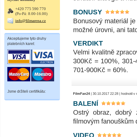
+420 775 590 770
BONUSY
(Po-Pá: 8.00-16.00)
Bonusový materiál je 
info@filmarena.cz
možné úrovni, ani tat
Akceptujeme tyto druhy
VERDIKT
platebních karet:
Velmi kvalitně zpraco
300Kč = 100%, 301-
701-900Kč = 60%.
Jsme držiteli certifikátu:
FilmFan24
| 30.10.2017 22:28 | hodnotil 
BALENÍ
Ostrý obraz, dobrý 
filmovým fanouškům do
VIDEO