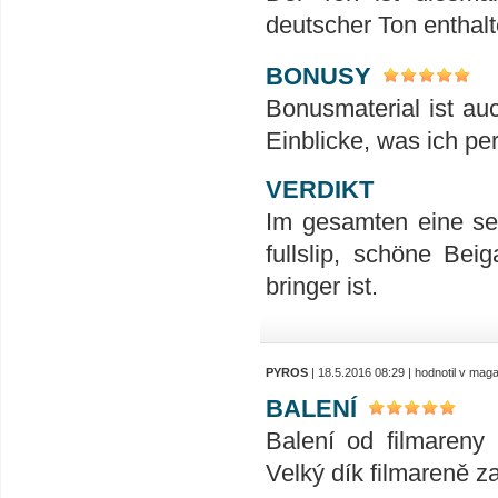
deutscher Ton enthal
BONUSY
Bonusmaterial ist au
Einblicke, was ich p
VERDIKT
Im gesamten eine seh
fullslip, schöne Be
bringer ist.
PYROS
| 18.5.2016 08:29 | hodnotil v mag
BALENÍ
Balení od filmareny 
Velký dík filmareně za