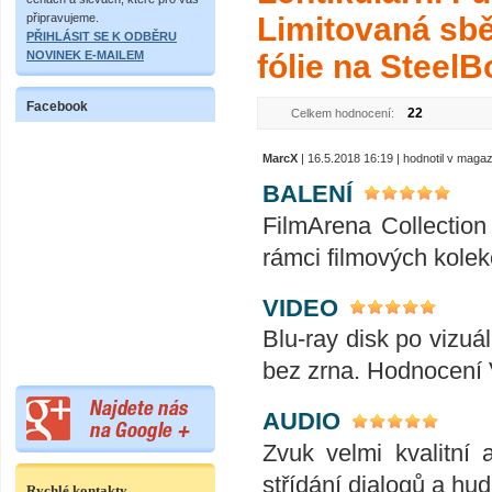
připravujeme.
Limitovaná sbě
PŘIHLÁSIT SE K ODBĚRU
NOVINEK E-MAILEM
fólie na Steel
Facebook
22
Celkem hodnocení:
MarcX
| 16.5.2018 16:19 | hodnotil v maga
BALENÍ
FilmArena Collection 
rámci filmových kolek
VIDEO
Blu-ray disk po vizuál
bez zrna. Hodnocení
AUDIO
Zvuk velmi kvalitní 
střídání dialogů a hu
Rychlé kontakty