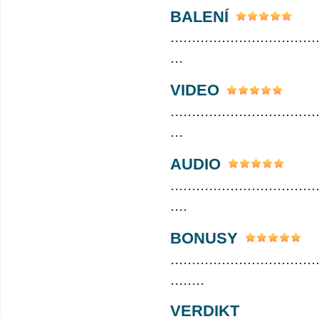
BALENÍ
..................................
...
VIDEO
..................................
...
AUDIO
..................................
....
BONUSY
..................................
........
VERDIKT