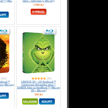
ook™ (Blu-
edice - číslovaná (2 Blu-ray)
3 999 Kč
(11x)
(8x)
eelbook™
GRINCH 3D + 2D Steelbook™
ice (Blu-ray)
Limitovaná sběratelská edice +
DÁREK fólie na SteelBook™ (Blu-ray
3D + Blu-ray)
399 Kč