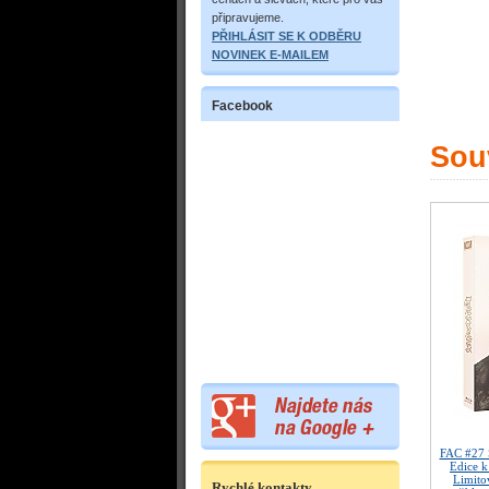
připravujeme.
PŘIHLÁSIT SE K ODBĚRU
NOVINEK E-MAILEM
Facebook
Souv
FAC #2
Edice k
Limitov
Rychlé kontakty