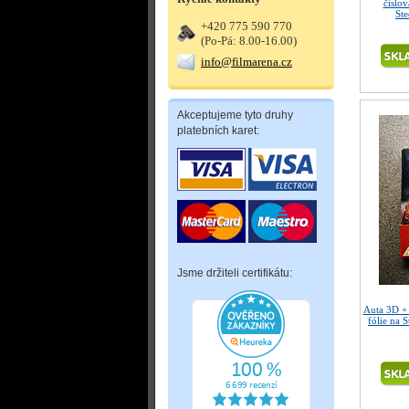
číslo
St
+420 775 590 770
(Po-Pá: 8.00-16.00)
info@filmarena.cz
Akceptujeme tyto druhy
platebních karet:
Jsme držiteli certifikátu:
Auta 3D 
fólie na 