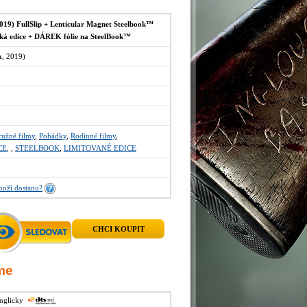
9) FullSlip + Lenticular Magnet Steelbook™
ská edice + DÁREK fólie na SteelBook™
, 2019)
užné filmy
,
Pohádky
,
Rodinné filmy
,
CE
,
,
STEELBOOK
,
LIMITOVANÉ EDICE
boží dostanu?
CHCI KOUPIT
me
anglicky