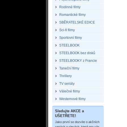
Rodinné filmy
Romantické filmy
SBĚRATELSKÉ EDICE
Sci-fi filmy
Sportovní filmy
STEELBOOK
STEELBOOK bez disků
STEELBOOKY z Francie
Taneční filmy
Thrillery
TV seriály
Válečné filmy
Westernové filmy
Sledujte AKCE a
UŠETŘETE!
Jako první se dozvíte o akčních
cenách a slevách, které pro vás