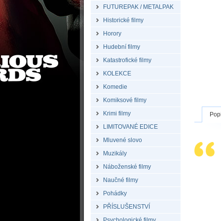
FUTUREPAK / METALPAK
Historické filmy
Horory
Hudební filmy
Katastrofické filmy
KOLEKCE
Komedie
Komiksové filmy
Krimi filmy
Pop
LIMITOVANÉ EDICE
Mluvené slovo
Muzikály
Náboženské filmy
Naučné filmy
Pohádky
PŘÍSLUŠENSTVÍ
Psychologické filmy