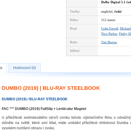
Dolby Digital 5.1 če
Titulky:
anglické,
české
Délka:
112 minut
Hrají:
Colin Farrell
,
Michael
Nico Parker
,
Finley H
Režie:
Tim Burton
Sdílení:
is
Hodnocení (0)
DUMBO (2019) | BLU-RAY STEELBOOK
DUMBO (2019) / BLU-RAY STEELBOOK
FAC *** DUMBO (2019) FullSlip + Lenticular Magnet
U příležitosti sedmdesátého výročí vzniku tohoto výjimečného filmu o odvážn
slůněte na světě, které umí létat, máte unikátní příležitost shlédnout Dumba 
vysokém rozlišení obrazu i zvuku.