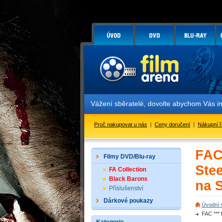
Vážení sběratelé, dovolte abychom Vás i
Proč nakupovat u nás
|
Ceny doručení
|
Nákupní 
FAC
Filmy DVD/Blu-ray
Ste
FA Collection
Black Barons
na 
Příslušenství
Dárkové poukazy
Úvodní 
FAC ***