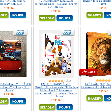
vaná + DÁREK fólie na
+ 2D Steelbook™ Limitovaná
DÁREK fólie na SteelB
eelBook™ (Blu-ray)
sběratelská edice - číslovaná (Blu-ray
ray)
3D + Blu-ray)
2 999 Kč
499 Kč
2 999 Kč
(19x)
+ 2D Steelbook™ + DÁREK
FAC #131 TAJNÝ ŽIVOT
LVÍ KRÁL (2019) St
SteelBook™ (Blu-ray 3D +
MAZLÍČKŮ 2 Lenticular 3D FullSlip
Limitovaná sběratelská ed
Blu-ray)
XL Steelbook™ Limitovaná
199 Kč
sběratelská edice - číslovaná (Blu-ray
1 799 Kč
3D + Blu-ray)
3 999 Kč