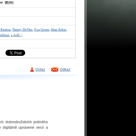
sky
 Keaton
,
Danny DeVito
,
Eva Green
,
Alan Arkin
,
obbins
,
a další >
Dotaz
Odkaz
ých dobrodružstvích jediného
v digitálně upravené verzi a