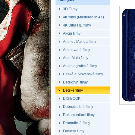
Kategorie
3D Filmy
4K filmy (Mastered in 4K)
4K Ultra HD filmy
Akční filmy
Anime / Manga filmy
Animované filmy
Auto-Moto filmy
Autobiografické filmy
České a Slovenské filmy
Detektivní filmy
Dětské filmy
DIGIBOOK
Dobrodružné filmy
Dokumentární filmy
Dramatické filmy
Fantasy filmy