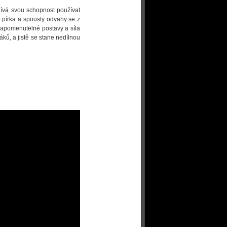
žívá svou schopnost používat
 pírka a spousty odvahy se z
ezapomenutelné postavy a síla
áků, a jistě se stane nedílnou