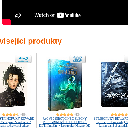
isející produkty
(68x)
(53x)
7 STŘIHORUKÝ EDWARD
FAC #69 SIROTČINEC SLEČNY
STŘIHORUKÝ EDWARD E
 25. výročí Steelbook™
PEREGRINOVÉ PRO PODIVNÉ
výročí (drobné vady) 
aná sběratelská edice -
DĚTI FullSlip + Lenticular Magnet 3D
Limitovaná sběratelsk