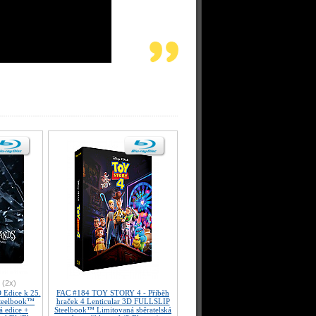
(2x)
dice k 25.
FAC #184 TOY STORY 4 - Příběh
Steelbook™
hraček 4 Lenticular 3D FULLSLIP
á edice +
Steelbook™ Limitovaná sběratelská