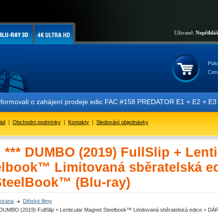
Uživatel:
Nepřihlá
Polo
Cen
nformovali o zahájení prodeje edic FAC #158 PREDATOR E1 + E2 + E3 + 
řád
|
Obchodní podmínky
|
Kontakty
|
Sledování objednávky
 *** DUMBO (2019) FullSlip + Lent
elbook™ Limitovaná sběratelská e
SteelBook™ (Blu-ray)
strana
Dětské filmy
 DUMBO (2019) FullSlip + Lenticular Magnet Steelbook™ Limitovaná sběratelská edice + DÁR