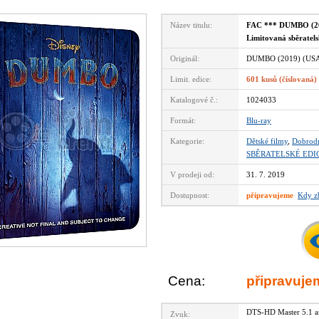
Název titulu:
FAC *** DUMBO (201
Limitovaná sběratel
Originál:
DUMBO (2019) (USA
Limit. edice:
601 kusů (číslovaná)
Katalogové č.:
1024033
Formát:
Blu-ray
Kategorie:
Dětské filmy
,
Dobrodr
SBĚRATELSKÉ EDI
V prodeji od:
31. 7. 2019
Dostupnost:
připravujeme
Kdy z
Cena:
připravuje
DTS-HD Master 5.1 
Zvuk: