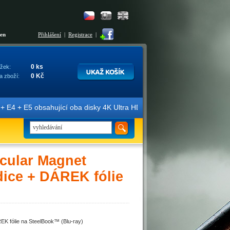
šen
Přihlášení
|
Registrace
|
0 ks
žek:
0 Kč
a zboží:
E4 + E5 obsahující oba disky 4K Ultra HD + Blu-ray 3D/2D. Edice jso
icular Magnet
dice + DÁREK fólie
EK fólie na SteelBook™ (Blu-ray)