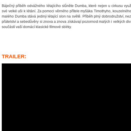
Báječný příběh odvážného létajícího slůněte Dumba, které nejen u cirkusu vyu
své velké uši k létání. Za pomoci věrného přítele myšáka Timothyho, kouzelného
malého Dumba stává jediný létající slon na světě. Příběh plný dobrodružství, n
přátelství a sebedůvěry si znova a znova získávají pozornost malých i velkých div
součástí vaší domácí klasické filmové sbírky.
TRAILER: