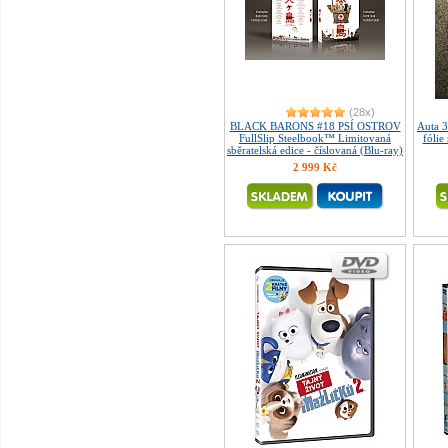
(28x)
BLACK BARONS #18 PSÍ OSTROV
Auta 
FullSlip Steelbook™ Limitovaná
fólie
sběratelská edice - číslovaná (Blu-ray)
2 999 Kč