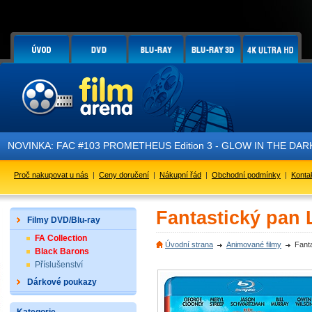
KA: FAC #103 PROMETHEUS Edition 3 - GLOW IN THE DARK - je práv
Proč nakupovat u nás
|
Ceny doručení
|
Nákupní řád
|
Obchodní podmínky
|
Konta
Fantastický pan L
Filmy DVD/Blu-ray
FA Collection
Úvodní strana
Animované filmy
Fanta
Black Barons
Příslušenství
Dárkové poukazy