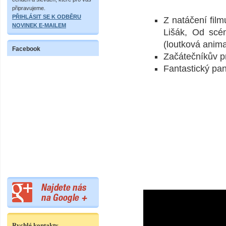
připravujeme.
PŘIHLÁSIT SE K ODBĚRU
Z natáčení film
NOVINEK E-MAILEM
Lišák, Od scén
(loutková anim
Facebook
Začátečníkův 
Fantastický pa
Rychlé kontakty