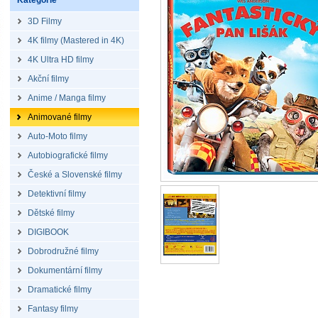
Kategorie
3D Filmy
4K filmy (Mastered in 4K)
4K Ultra HD filmy
Akční filmy
Anime / Manga filmy
Animované filmy
Auto-Moto filmy
Autobiografické filmy
České a Slovenské filmy
Detektivní filmy
Dětské filmy
DIGIBOOK
Dobrodružné filmy
Dokumentární filmy
Dramatické filmy
Fantasy filmy