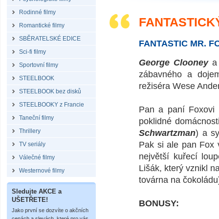
Rodinné filmy
FANTASTICKÝ
Romantické filmy
SBĚRATELSKÉ EDICE
FANTASTIC MR. FO
Sci-fi filmy
George Clooney
Sportovní filmy
zábavného a dojem
STEELBOOK
režiséra Wese Ande
STEELBOOK bez disků
STEELBOOKY z Francie
Pan a paní Foxovi 
Taneční filmy
poklidné domácnost
Thrillery
Schwartzman
) a s
Pak si ale pan Fox
TV seriály
největší kuřecí lou
Válečné filmy
Lišák, který vznikl 
Westernové filmy
továrna na čokoládu)
Sledujte AKCE a
UŠETŘETE!
BONUSY:
Jako první se dozvíte o akčních
cenách a slevách, které pro vás