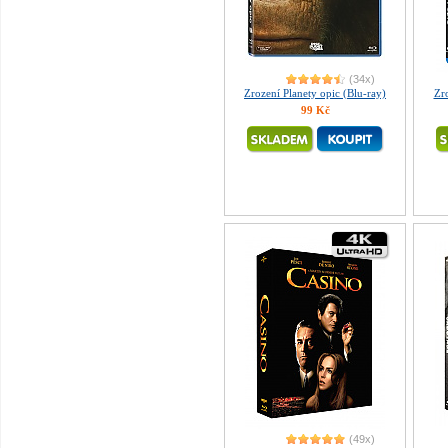
(34x)
Zrození Planety opic (Blu-ray)
Zro
99 Kč
(49x)