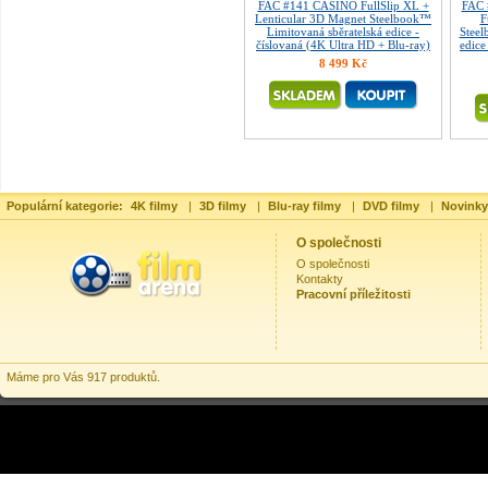
FAC #141 CASINO FullSlip XL +
FAC 
Lenticular 3D Magnet Steelbook™
F
Limitovaná sběratelská edice -
Steel
číslovaná (4K Ultra HD + Blu-ray)
edice
8 499 Kč
Populární kategorie:
4K filmy
|
3D filmy
|
Blu-ray filmy
|
DVD filmy
|
Novinky
O společnosti
O společnosti
Kontakty
Pracovní příležitosti
Máme pro Vás 917 produktů.