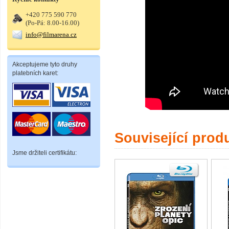
+420 775 590 770
(Po-Pá: 8.00-16.00)
info@filmarena.cz
Akceptujeme tyto druhy
platebních karet:
Související prod
Jsme držiteli certifikátu: