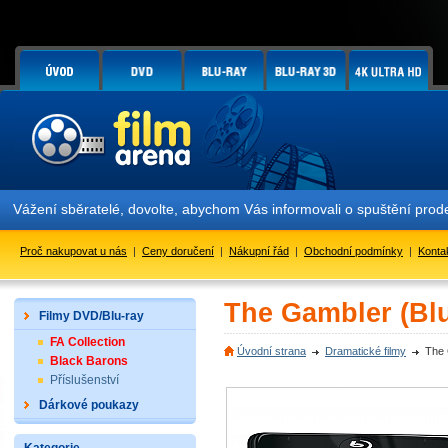
Vážení sběratelé, dovolte, abychom Vás informovali o spuštění pr
Proč nakupovat u nás
|
Ceny doručení
|
Nákupní řád
|
Obchodní podmínky
|
Konta
The Gambler (Blu
Filmy DVD/Blu-ray
FA Collection
Úvodní strana
Dramatické filmy
The 
Black Barons
Příslušenství
Dárkové poukazy