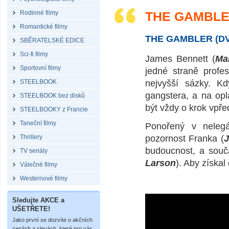
Rodinné filmy
THE GAMBLE
Romantické filmy
THE GAMBLER (D
SBĚRATELSKÉ EDICE
Sci-fi filmy
James Bennett (
Ma
Sportovní filmy
jedné straně profes
STEELBOOK
nejvyšší sázky. Kd
gangstera, a na opl
STEELBOOK bez disků
být vždy o krok vpře
STEELBOOKY z Francie
Taneční filmy
Ponořený v nelegá
Thrillery
pozornost Franka (
budoucnost, a souč
TV seriály
Larson
). Aby získal
Válečné filmy
Westernové filmy
Sledujte AKCE a
UŠETŘETE!
Jako první se dozvíte o akčních
cenách a slevách, které pro vás