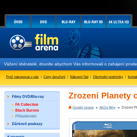
Vážení sběratelé, dovolte abychom Vás informovali o zahájení prod
Proč nakupovat u nás
|
Ceny doručení
|
Nákupní řád
|
Obchodní podmínky
|
Konta
Zrození Planety o
Filmy DVD/Blu-ray
FA Collection
Úvodní strana
Akční filmy
Zrození Pl
Black Barons
Příslušenství
Dárkové poukazy