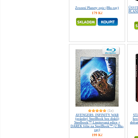
Zrození Planety opic (Blu-ray)
ÚSVI
PLANE
179 Kč
(1x)
AVENGERS: INFINITY WAR
STA
(prázdný SteelBook bez disků)
hro
Steelbook™ Limitovaná edice +
sběra
DÁREK fólie na SteelBook™ (2 Blu-
ray)
199 Kč