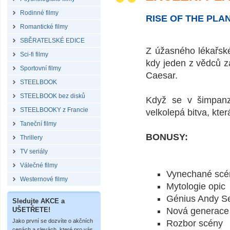
Rodinné filmy
RISE OF THE PLAN
Romantické filmy
SBĚRATELSKÉ EDICE
Z úžasného lékařské
Sci-fi filmy
kdy jeden z vědců 
Sportovní filmy
Caesar.
STEELBOOK
STEELBOOK bez disků
Když se v šimpanzo
STEELBOOKY z Francie
velkolepá bitva, kte
Taneční filmy
BONUSY:
Thrillery
TV seriály
Válečné filmy
Vynechané scé
Westernové filmy
Mytologie opic
Génius Andy Se
Sledujte AKCE a
UŠETŘETE!
Nová generace
Jako první se dozvíte o akčních
Rozbor scény
cenách a slevách, které pro vás