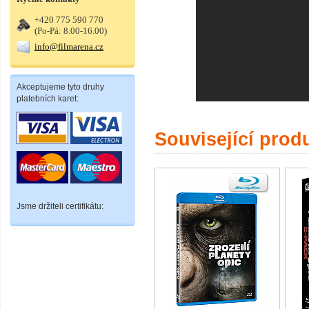
+420 775 590 770
(Po-Pá: 8.00-16.00)
info@filmarena.cz
Akceptujeme tyto druhy
platebních karet:
Související prod
Jsme držiteli certifikátu: