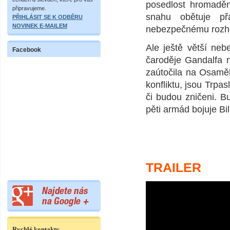
posedlost hromaděn
připravujeme.
snahu obětuje př
PŘIHLÁSIT SE K ODBĚRU
NOVINEK E-MAILEM
nebezpečnému rozh
Ale ještě větší neb
Facebook
čaroděje Gandalfa n
zaútočila na Osaměl
konfliktu, jsou Trpas
či budou zničeni. B
pěti armád bojuje Bil
TRAILER
Rychlé kontakty