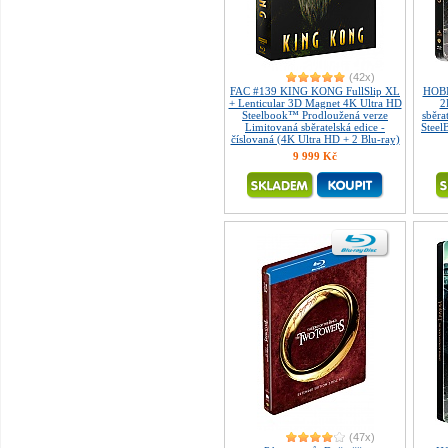
(42x)
FAC #139 KING KONG FullSlip XL
HOBI
+ Lenticular 3D Magnet 4K Ultra HD
2
Steelbook™ Prodloužená verze
sběra
Limitovaná sběratelská edice -
Steel
číslovaná (4K Ultra HD + 2 Blu-ray)
9 999 Kč
(47x)