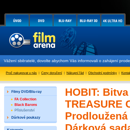
ení sběratelé, dovolte abychom Vás informovali o zahájení prodeje e
Proč nakupovat u nás
|
Ceny doručení
|
Nákupní řád
|
Obchodní podmínky
|
Konta
HOBIT: Bitv
Filmy DVD/Blu-ray
FA Collection
TREASURE CO
Black Barons
Příslušenství
Prodloužená 
Dárkové poukazy
Dárková sada