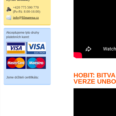
+420 775 590 770
(Po-Pá: 8.00-16.00)
info@filmarena.cz
Akceptujeme tyto druhy
platebních karet:
HOBIT: BIT
Jsme držiteli certifikátu:
VERZE UNBO