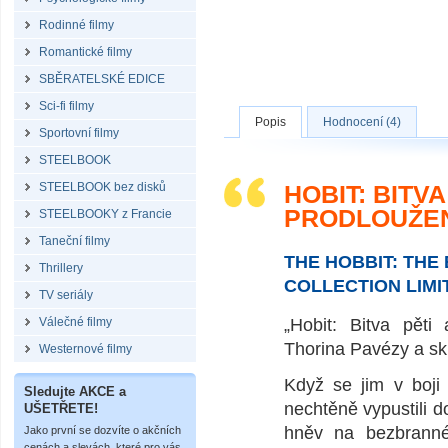
Rodinné filmy
Romantické filmy
SBĚRATELSKÉ EDICE
Sci-fi filmy
Popis
Hodnocení (4)
Sportovní filmy
STEELBOOK
STEELBOOK bez disků
HOBIT: BITV
PRODLOUŽEN
STEELBOOKY z Francie
Taneční filmy
THE HOBBIT: THE 
Thrillery
COLLECTION LIMI
TV seriály
Válečné filmy
„Hobit: Bitva pěti
Thorina Pavézy a sk
Westernové filmy
Když se jim v boji 
Sledujte AKCE a
nechtěně vypustili d
UŠETŘETE!
hněv na bezbranné
Jako první se dozvíte o akčních
cenách a slevách, které pro vás