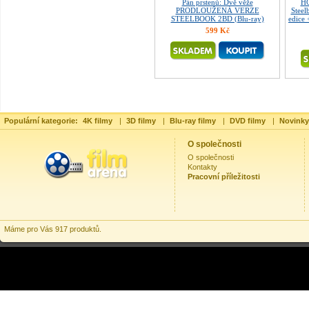
Pán prstenů: Dvě věže
HO
PRODLOUŽENÁ VERZE
Steel
STEELBOOK 2BD (Blu-ray)
edice
599 Kč
Populární kategorie:
4K filmy
|
3D filmy
|
Blu-ray filmy
|
DVD filmy
|
Novinky
O společnosti
O společnosti
Kontakty
Pracovní příležitosti
Máme pro Vás 917 produktů.