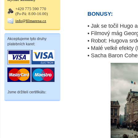
+420 775 590 770
BONUSY:
(Po-Pá: 8.00-16.00)
info@filmarena.cz
• Jak se točil Hugo 
• Filmový mág Geor
Akceptujeme tyto druhy
• Robot: Hugova srde
platebních karet:
• Malé velké efekty 
• Sacha Baron Cohen
Jsme držiteli certifikátu: