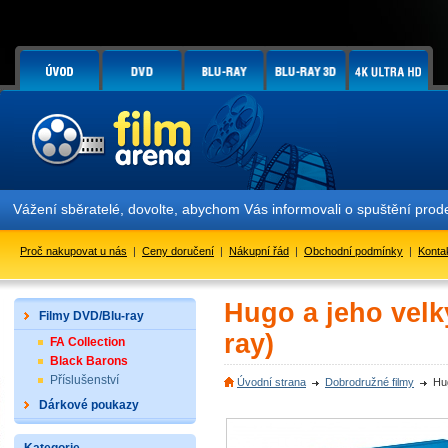
žení sběratelé, dovolte, abychom Vás informovali o spuštění prodeje
Proč nakupovat u nás
|
Ceny doručení
|
Nákupní řád
|
Obchodní podmínky
|
Konta
Hugo a jeho velký
Filmy DVD/Blu-ray
ray)
FA Collection
Black Barons
Příslušenství
Úvodní strana
Dobrodružné filmy
Hug
Dárkové poukazy