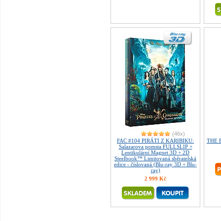
(46x)
FAC #104 PIRÁTI Z KARIBIKU:
THE F
Salazarova pomsta FULLSLIP +
Lentikulární Magnet 3D + 2D
Steelbook™ Limitovaná sběratelská
edice - číslovaná (Blu-ray 3D + Blu-
ray)
2 999 Kč