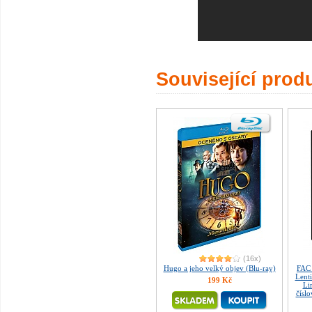
Související prod
(16x)
Hugo a jeho velký objev (Blu-ray)
FAC 
Lent
199 Kč
Li
čísl