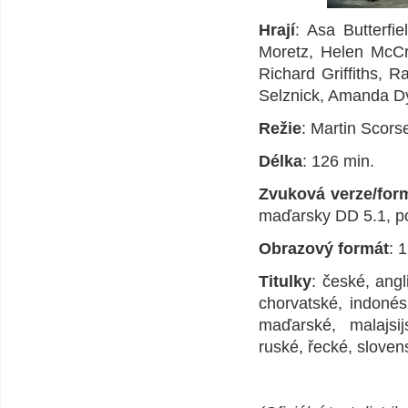
Hrají
: Asa Butterf
Moretz, Helen McCr
Richard Griffiths, 
Selznick, Amanda Dy
Režie
: Martin Scors
Délka
: 126 min.
Zvuková verze/for
maďarsky DD 5.1, po
Obrazový formát
: 
Titulky
: české, angl
chorvatské, indonésk
maďarské, malajsij
ruské, řecké, sloven