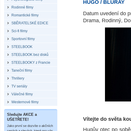
HUGO / BLURAY
Rodinné filmy
Datum uvedení do pr
Romantické filmy
Drama, Rodinný, Do
SBĚRATELSKÉ EDICE
Sci-fi filmy
Sportovní filmy
STEELBOOK
STEELBOOK bez disků
STEELBOOKY z Francie
Taneční filmy
Thrillery
TV seriály
Válečné filmy
Westernové filmy
Sledujte AKCE a
Vítejte do světa k
UŠETŘETE!
Jako první se dozvíte o akčních
Hugův otec po sobě 
cenách a slevách, které pro vás