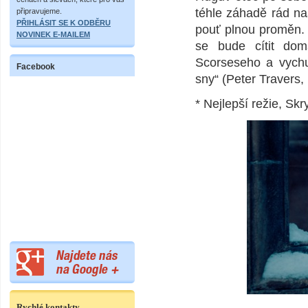
téhle záhadě rád naš
připravujeme.
PŘIHLÁSIT SE K ODBĚRU
pouť plnou proměn.
NOVINEK E-MAILEM
se bude cítit dom
Scorseseho a vychut
Facebook
sny“ (Peter Travers, 
* Nejlepší režie, Skr
Rychlé kontakty