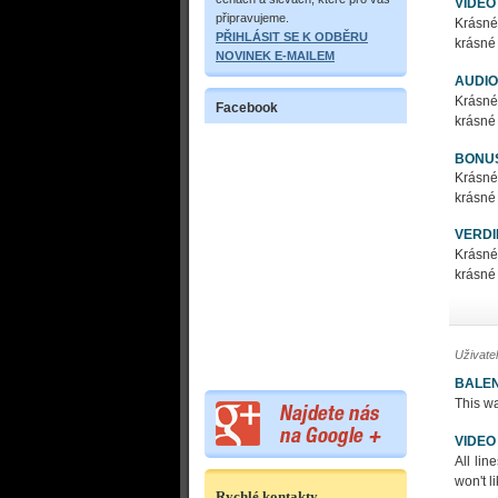
VIDEO
připravujeme.
Krásné
PŘIHLÁSIT SE K ODBĚRU
krásné 
NOVINEK E-MAILEM
AUDIO
Krásné
Facebook
krásné 
BONU
Krásné
krásné 
VERDI
Krásné
krásné 
Uživate
BALEN
This wa
VIDEO
All li
won't l
Rychlé kontakty