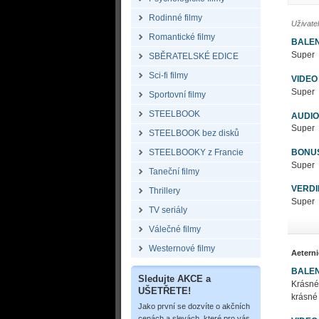
Rodinné filmy
Uživate
Romantické filmy
BALEN
Super
SBĚRATELSKÉ EDICE
Sci-fi filmy
VIDEO
Super
Sportovní filmy
STEELBOOK
AUDIO
Super
STEELBOOK bez disků
STEELBOOKY z Francie
BONU
Super
Taneční filmy
VERDI
Thrillery
Super
TV seriály
Válečné filmy
Westernové filmy
Aetern
BALEN
Sledujte AKCE a
Krásné
UŠETŘETE!
krásné 
Jako první se dozvíte o akčních
cenách a slevách, které pro vás