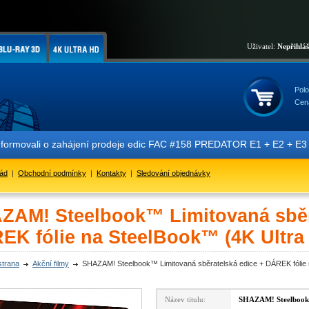
Uživatel:
Nepřihlá
Polo
Cen
vali o zahájení prodeje edic FAC #158 PREDATOR E1 + E2 + E3 + E4 + 
řád
|
Obchodní podmínky
|
Kontakty
|
Sledování objednávky
ZAM! Steelbook™ Limitovaná sběr
EK fólie na SteelBook™ (4K Ultra 
strana
Akční filmy
SHAZAM! Steelbook™ Limitovaná sběratelská edice + DÁREK fólie 
Název titulu:
SHAZAM! Steelbook™