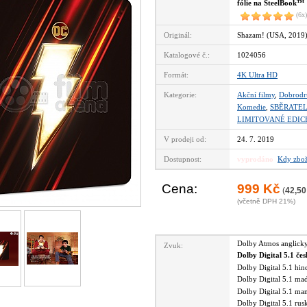
fólie na SteelBook™
(6x)
Originál:
Shazam! (USA, 2019
Katalogové č.:
1024056
Formát:
4K Ultra HD
Kategorie:
Akční filmy
,
Dobrodr
Komedie
,
SBĚRATEL
LIMITOVANÉ EDIC
V prodeji od:
24. 7. 2019
Dostupnost:
vyprodáno
Kdy zbož
Cena:
999 Kč
(
42,50
(včetně DPH 21%)
Dolby Atmos anglic
Zvuk:
Dolby Digital 5.1 če
Dolby Digital 5.1 hi
Dolby Digital 5.1 m
Dolby Digital 5.1 m
Dolby Digital 5.1 ru