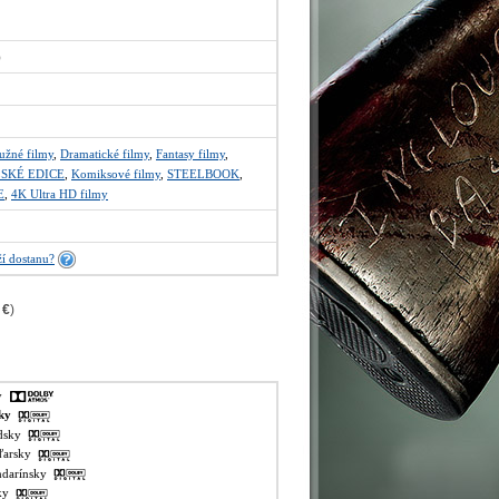
)
užné filmy
,
Dramatické filmy
,
Fantasy filmy
,
SKÉ EDICE
,
Komiksové filmy
,
STEELBOOK
,
E
,
4K Ultra HD filmy
í dostanu?
 €
)
ky
sky
ndsky
aďarsky
andarínsky
sky