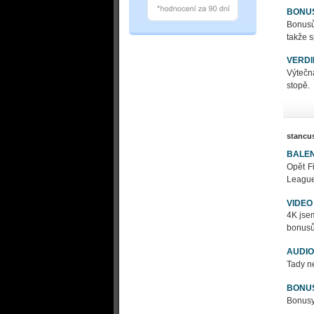
BONU
Bonusů
takže 
VERDI
Výtečn
stopě.
stancu
BALEN
Opět F
League
VIDEO
4K jsem
bonusů
AUDIO
Tady ne
BONU
Bonusy 