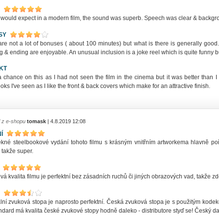
 would expect in a modern film, the sound was superb. Speech was clear & backgr
SY
are not a lot of bonuses ( about 100 minutes) but what is there is generally good
 & ending are enjoyable. An unusual inclusion is a joke reel which is quite funny b
KT
a chance on this as I had not seen the film in the cinema but it was better than I 
oks I've seen as I like the front & back covers which make for an attractive finish.
l z e-shopu
tomask
| 4.8.2019 12:08
Í
kné steelbookové vydání tohoto filmu s krásným vnitřním artworkema hlavně p
 takže super.
á kvalita filmu je perfektní bez zásadních ruchů či jiných obrazových vad, takže z
ální zvuková stopa je naprosto perfektní. Česká zvuková stopa je s použitým kode
ndard má kvalita české zvukové stopy hodně daleko - distributore styď se! Český d