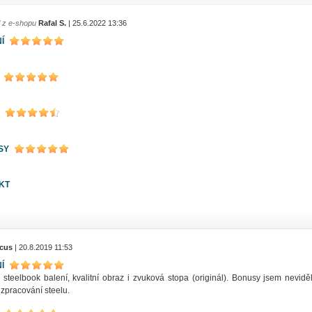
l z e-shopu
Rafal S.
| 25.6.2022 13:36
Í
SY
KT
icus
| 20.8.2019 11:53
Í
 steelbook balení, kvalitní obraz i zvuková stopa (originál). Bonusy jsem nevid
zpracování steelu.