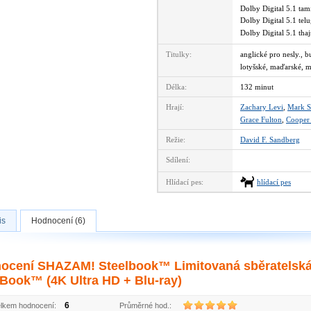
Dolby Digital 5.1 ta
Dolby Digital 5.1 te
Dolby Digital 5.1 th
Titulky:
anglické pro nesly., 
lotyšské, maďarské, m
Délka:
132 minut
Hrají:
Zachary Levi
,
Mark S
Grace Fulton
,
Cooper
Režie:
David F. Sandberg
Sdílení:
Hlídací pes:
hlídací pes
is
Hodnocení (6)
ocení SHAZAM! Steelbook™ Limitovaná sběratelská 
lBook™ (4K Ultra HD + Blu-ray)
6
lkem hodnocení:
Průměrné hod.: