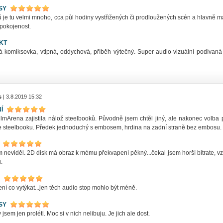
SY
 je tu velmi mnoho, cca půl hodiny vystřižených či prodloužených scén a hlavně m
spokojenost.
KT
á komiksovka, vtipná, oddychová, příběh výtečný. Super audio-vizuální podívaná
s
| 3.8.2019 15:32
Í
ilmArena zajistila nálož steelbooků. Původně jsem chtěl jiný, ale nakonec volba
 steelbooku. Předek jednoduchý s embosem, hrdina na zadní straně bez embosu.
 neviděl. 2D disk má obraz k mému překvapení pěkný...čekal jsem horší bitrate, vz
.
ní co vytýkat...jen těch audio stop mohlo být méně.
SY
jsem jen prolétl. Moc si v nich nelibuju. Je jich ale dost.