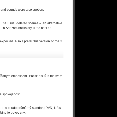
ound sounds were also spot on.
. The usual deleted scenes & an alternative
ut a Shazam backstory is the best bit.
expected. Also I prefer this version of the 3
ořádným embossem. Potisk disků s motivem
de spokojenost
kem a bitrate průměrný standard DVD, k Blu-
abing je povedený.