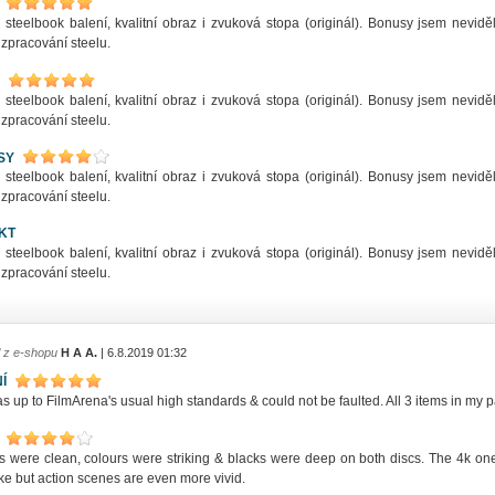
 steelbook balení, kvalitní obraz i zvuková stopa (originál). Bonusy jsem nevid
zpracování steelu.
 steelbook balení, kvalitní obraz i zvuková stopa (originál). Bonusy jsem nevid
zpracování steelu.
SY
 steelbook balení, kvalitní obraz i zvuková stopa (originál). Bonusy jsem nevid
zpracování steelu.
KT
 steelbook balení, kvalitní obraz i zvuková stopa (originál). Bonusy jsem nevid
zpracování steelu.
l z e-shopu
H A A.
| 6.8.2019 01:32
Í
s up to FilmArena's usual high standards & could not be faulted. All 3 items in 
nes were clean, colours were striking & blacks were deep on both discs. The 4k 
ike but action scenes are even more vivid.