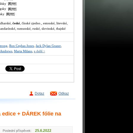
milsky
lugsky
ajsky
bulharské,
české
, čínské zjedno., estonské, litevské,
andarínské, rumunské, ruské, slovinské, thajské
trong
,
Ron Cephas Jones
,
Jack Dylan Grazer
,
 Andrews
,
Marta Milans
,
a další >
Dotaz
Odkaz
edice + DÁREK fólie na
25.6.2022
Poslední příspěvek: