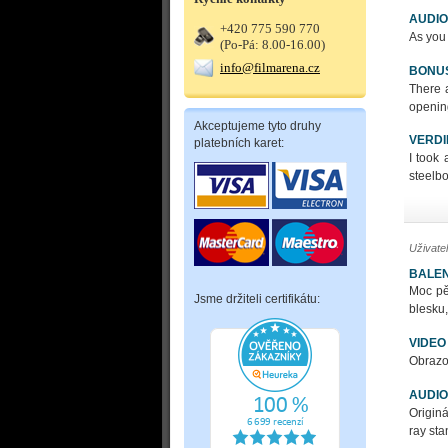
AUDIO
+420 775 590 770
As you
(Po-Pá: 8.00-16.00)
info@filmarena.cz
BONU
There 
opening
Akceptujeme tyto druhy
VERDI
platebních karet:
I took 
steelbo
Uživate
BALEN
Moc pě
Jsme držiteli certifikátu:
blesku,
VIDEO
Obrazov
AUDIO
Origin
ray sta