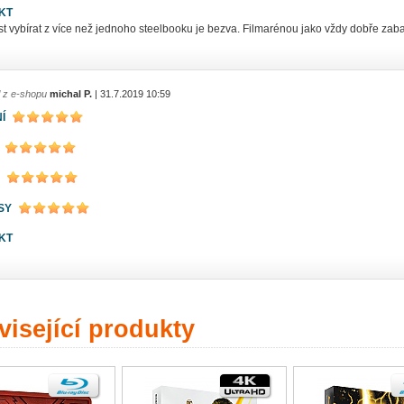
KT
t vybírat z více než jednoho steelbooku je bezva. Filmarénou jako vždy dobře zab
l z e-shopu
michal P.
| 31.7.2019 10:59
Í
SY
KT
isející produkty