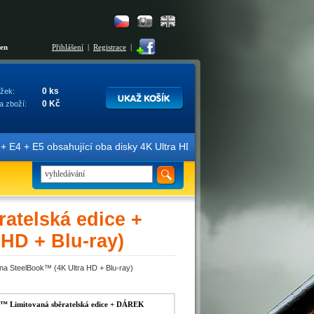
šen
Přihlášení
|
Registrace
|
0 ks
žek:
0 Kč
a zboží:
E5 obsahující oba disky 4K Ultra HD + Blu-ray 3D/2D. Edice jsou ozna
atelská edice +
HD + Blu-ray)
na SteelBook™ (4K Ultra HD + Blu-ray)
 Limitovaná sběratelská edice + DÁREK