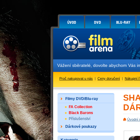
Vážení sběratelé, dovolte abychom Vás informo
Proč nakupovat u nás
|
Ceny doručení
|
Nákupní 
SHA
Filmy DVD/Blu-ray
DÁR
FA Collection
Black Barons
Příslušenství
Úvodní 
Dárkové poukazy