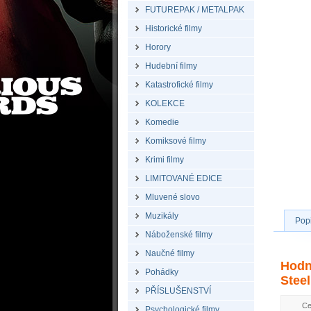
FUTUREPAK / METALPAK
Historické filmy
Horory
Hudební filmy
Katastrofické filmy
KOLEKCE
Komedie
Komiksové filmy
Krimi filmy
LIMITOVANÉ EDICE
Mluvené slovo
Muzikály
Pop
Náboženské filmy
Naučné filmy
Hodn
Pohádky
Stee
PŘÍSLUŠENSTVÍ
Ce
Psychologické filmy