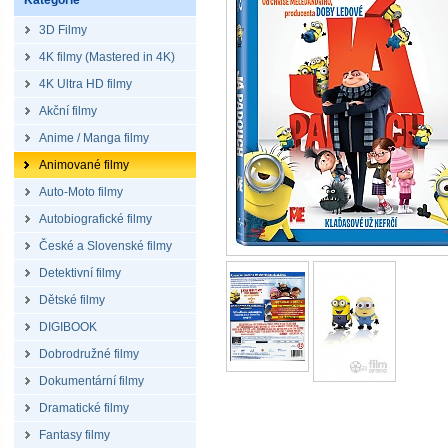
Kategorie
3D Filmy
4K filmy (Mastered in 4K)
4K Ultra HD filmy
Akční filmy
Anime / Manga filmy
Animované filmy
Auto-Moto filmy
Autobiografické filmy
České a Slovenské filmy
Detektivní filmy
Dětské filmy
DIGIBOOK
Dobrodružné filmy
Dokumentární filmy
Dramatické filmy
Fantasy filmy