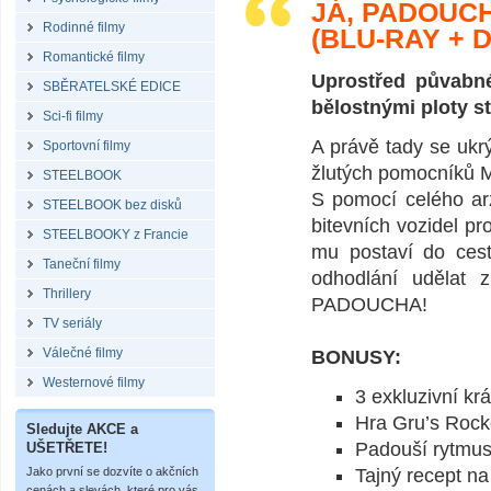
JÁ, PADOUCH
Rodinné filmy
(BLU-RAY + 
Romantické filmy
Uprostřed půvabn
SBĚRATELSKÉ EDICE
bělostnými ploty s
Sci-fi filmy
A právě tady se uk
Sportovní filmy
žlutých pomocníků
STEELBOOK
S pomocí celého ar
STEELBOOK bez disků
bitevních vozidel p
STEELBOOKY z Francie
mu postaví do cesty
Taneční filmy
odhodlání udělat 
Thrillery
PADOUCHA!
TV seriály
Válečné filmy
BONUSY:
Westernové filmy
3 exkluzivní kr
Hra Gru’s Rock
Sledujte AKCE a
Padouší rytmu
UŠETŘETE!
Jako první se dozvíte o akčních
Tajný recept na
cenách a slevách, které pro vás