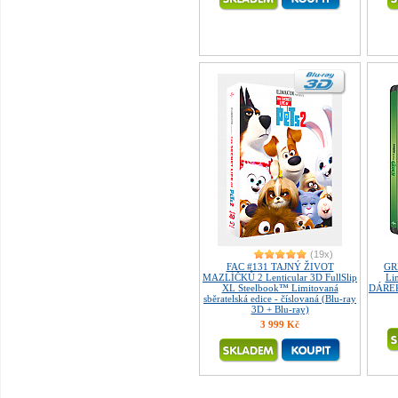
(19x)
FAC #131 TAJNÝ ŽIVOT
GR
MAZLÍČKŮ 2 Lenticular 3D FullSlip
Lim
XL Steelbook™ Limitovaná
DÁREK 
sběratelská edice - číslovaná (Blu-ray
3D + Blu-ray)
3 999 Kč