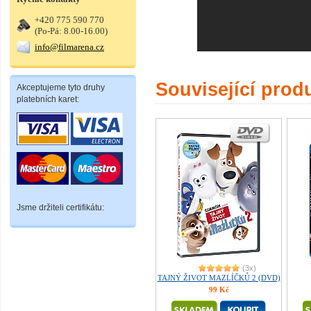
+420 775 590 770
(Po-Pá: 8.00-16.00)
info@filmarena.cz
Související prod
Akceptujeme tyto druhy
platebních karet:
Jsme držiteli certifikátu:
(3x)
TAJNÝ ŽIVOT MAZLÍČKŮ 2 (DVD)
99 Kč