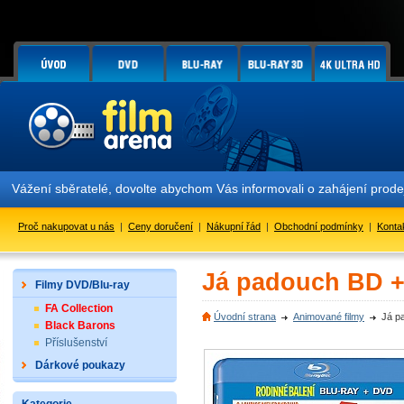
Vážení sběratelé, dovolte abychom Vás informovali o zahájení prod
Proč nakupovat u nás
|
Ceny doručení
|
Nákupní řád
|
Obchodní podmínky
|
Konta
Já padouch BD +
Filmy DVD/Blu-ray
FA Collection
Úvodní strana
Animované filmy
Já p
Black Barons
Příslušenství
Dárkové poukazy