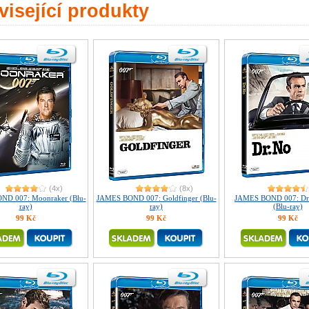
isející produkty
(4x)
(8x)
ND 007: Moonraker (Blu-
JAMES BOND 007: Goldfinger (Blu-
JAMES BOND 007: Dr
ray)
ray)
(Blu-ray)
99 Kč
99 Kč
99 Kč