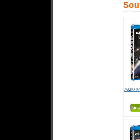
Souv
JAMES BO