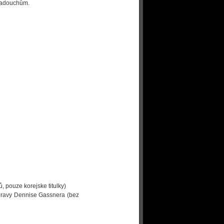
 padouchům.
 pouze korejske titulky)
pravy Dennise Gassnera (bez