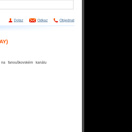
Dotaz
Odkaz
Objednat
AY)
o na fanouškovském kanálu