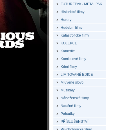
FUTUREPAK / METALPAK
Historické filmy
Horory
Hudební filmy
Katastrofické filmy
KOLEKCE
Komedie
Komiksové filmy
Krimi filmy
LIMITOVANÉ EDICE
Mluvené slovo
Muzikály
Náboženské filmy
Naučné filmy
Pohádky
PŘÍSLUŠENSTVÍ
Psychologické filmy