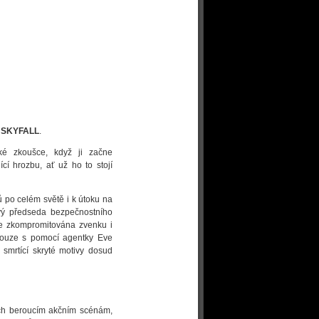
m
SKYFALL
.
ké zkoušce, když ji začne
cí hrozbu, ať už ho to stojí
 po celém světě i k útoku na
vý předseda bezpečnostního
6 je zkompromitována zvenku i
pouze s pomocí agentky Eve
ž smrtící skryté motivy dosud
ch beroucím akčním scénám,