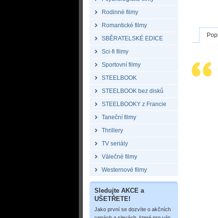
Rodinné filmy
Romantické filmy
Pop
SBĚRATELSKÉ EDICE
Sci-fi filmy
Sportovní filmy
STEELBOOK
STEELBOOK bez disků
STEELBOOKY z Francie
Taneční filmy
Thrillery
TV seriály
Válečné filmy
Westernové filmy
Sledujte AKCE a
UŠETŘETE!
Jako první se dozvíte o akčních
cenách a slevách, které pro vás