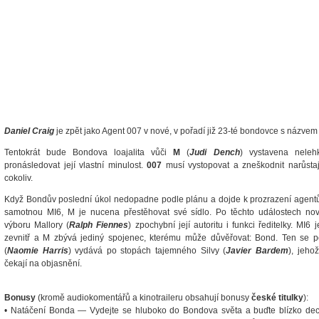
Daniel Craig
je zpět jako Agent 007 v nové, v pořadí již 23-té bondovce s názve
Tentokrát bude Bondova loajalita vůči
M
(
Judi Dench
) vystavena neleh
pronásledovat její vlastní minulost.
007
musí vystopovat a zneškodnit narůstají
cokoliv.
Když Bondův poslední úkol nedopadne podle plánu a dojde k prozrazení agentů
samotnou MI6, M je nucena přestěhovat své sídlo. Po těchto událostech no
výboru Mallory (
Ralph Fiennes
) zpochybní její autoritu i funkci ředitelky. MI
zevnitř a M zbývá jediný spojenec, kterému může důvěřovat: Bond. Ten se 
(
Naomie Harris
) vydává po stopách tajemného Silvy (
Javier Bardem
), jeho
čekají na objasnění.
Bonusy
(kromě audiokomentářů a kinotraileru obsahují bonusy
české titulky
):
• Natáčení Bonda — Vydejte se hluboko do Bondova světa a buďte blízko de