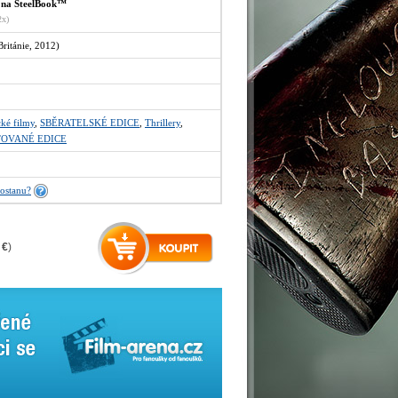
 na SteelBook™
2x)
Británie, 2012)
ké filmy
,
SBĚRATELSKÉ EDICE
,
Thrillery
,
TOVANÉ EDICE
ostanu?
 €
)