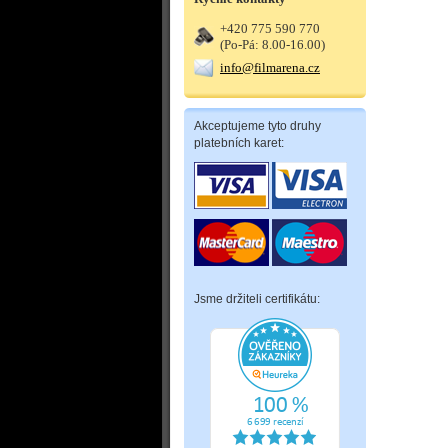
+420 775 590 770
(Po-Pá: 8.00-16.00)
info@filmarena.cz
Akceptujeme tyto druhy
platebních karet:
Jsme držiteli certifikátu: