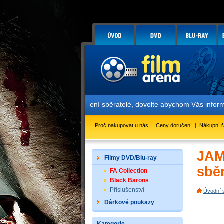
Vážení sběratelé, dovolte abychom Vás informovali o zahá
Proč nakupovat u nás
|
Ceny doručení
|
Nákupní 
JAM
Filmy DVD/Blu-ray
sbě
FA Collection
Black Barons
Příslušenství
Úvodní 
Dárkové poukazy