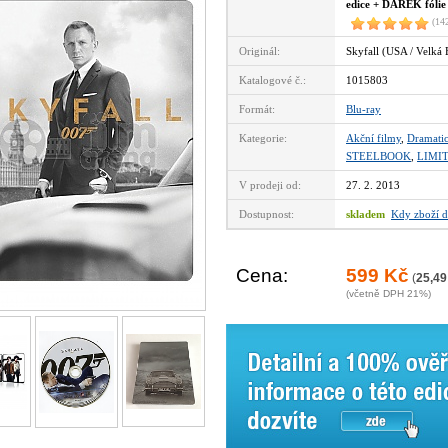
edice + DÁREK fólie
(14
Originál:
Skyfall (USA / Velká 
Katalogové č.:
1015803
Formát:
Blu-ray
Kategorie:
Akční filmy
,
Dramatic
STEELBOOK
,
LIMI
V prodeji od:
27. 2. 2013
Dostupnost:
skladem
Kdy zboží d
Cena:
599 Kč
(
25,49
(včetně DPH 21%)