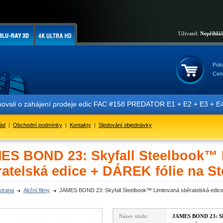
Uživatel:
Nepřihlá
Polo
Cen
jení prodeje edic FAC #158 PREDATOR E1 + E2 + E3 + E4 + E5 obsahují
řád
|
Obchodní podmínky
|
Kontakty
|
Sledování objednávky
ES BOND 23: Skyfall Steelbook™ 
ratelská edice + DÁREK fólie na S
strana
Akční filmy
JAMES BOND 23: Skyfall Steelbook™ Limitovaná sběratelská edice
Název titulu:
JAMES BOND 23: Sky