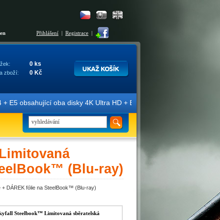
šen
Přihlášení
|
Registrace
|
0 ks
žek:
0 Kč
a zboží:
cí oba disky 4K Ultra HD + Blu-ray 3D/2D. Edice jsou označené žluto
Limitovaná
teelBook™ (Blu-ray)
 + DÁREK fólie na SteelBook™ (Blu-ray)
fall Steelbook™ Limitovaná sběratelská