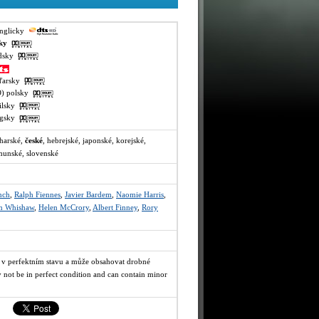
anglicky
sky
ndsky
aďarsky
VO) polsky
milsky
lugsky
lharské,
české
, hebrejské, japonské, korejské,
munské, slovenské
nch
,
Ralph Fiennes
,
Javier Bardem
,
Naomie Harris
,
n Whishaw
,
Helen McCrory
,
Albert Finney
,
Rory
 v perfektním stavu a může obsahovat drobné
 not be in perfect condition and can contain minor