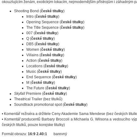
okouzlujícím ženám, exotickým lokacím, nejmodernějším přístrojům i záhadným
Shooting Bond (
české titulky
)
Intro (
české titulky
)
Opening Sequence (
české titulky
)
The Title Sequence (
české titulky
)
007 (
české titulky
)
Q (
české titulky
)
DB5 (
české titulky
)
Women (
české titulky
)
Villains (
české titulky
)
Action (
české titulky
)
Locations (
české titulky
)
Music (
české titulky
)
End Sequence (
české titulky
)
M (
české titulky
)
The Future (
české titulky
)
Skyfall
Premiere (
české titulky
)
Theatrical Trailer (bez titulků)
Soundtrack promotional spot (
české titulky
)
• Komentář režiséra a držitele Ceny Akademie Sama Mendese (bez českých titulků,
• Komentář producentů Barbary Broccoli a Michaela G. Wilsona a vedoucího vý
českých titulků, pouze korejske titulky)
Formát obrazu:
16:9 2.40:1
barevný