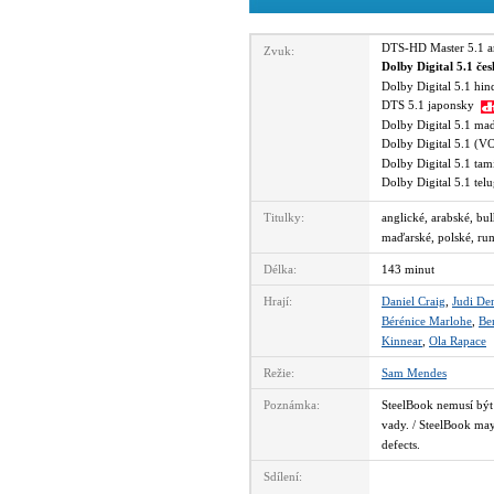
DTS-HD Master 5.1 
Zvuk:
Dolby Digital 5.1 če
Dolby Digital 5.1 hi
DTS 5.1 japonsky
Dolby Digital 5.1 m
Dolby Digital 5.1 (
Dolby Digital 5.1 ta
Dolby Digital 5.1 te
Titulky:
anglické, arabské, bu
maďarské, polské, ru
Délka:
143 minut
Hrají:
Daniel Craig
,
Judi De
Bérénice Marlohe
,
Be
Kinnear
,
Ola Rapace
Režie:
Sam Mendes
Poznámka:
SteelBook nemusí být
vady. / SteelBook may
defects.
Sdílení: