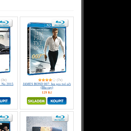
(3x)
(7x)
. No 2015
JAMES BOND 007: Jen pro tvé oči
(Blu-ray)
129 Kč