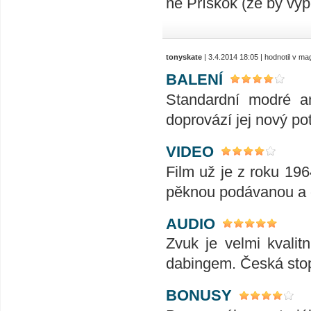
ne Přískok (že by vy
tonyskate
| 3.4.2014 18:05 | hodnotil v m
BALENÍ
Standardní modré am
doprovází jej nový pot
VIDEO
Film už je z roku 196
pěknou podávanou a o
AUDIO
Zvuk je velmi kvalit
dabingem. Česká stop
BONUSY