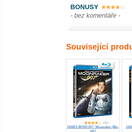
BONUSY
- bez komentáře -
Související prod
(4x)
JAMES BOND 007: Moonraker (Blu-
JAM
ray)