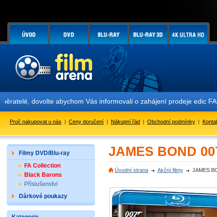
volte abychom Vás informovali o zahájení prodeje edic FAC #158 PRED
Proč nakupovat u nás
|
Ceny doručení
|
Nákupní řád
|
Obchodní podmínky
|
Konta
JAMES BOND 007:
Filmy DVD/Blu-ray
FA Collection
Úvodní strana
Akční filmy
JAMES BON
Black Barons
Příslušenství
Dárkové poukazy