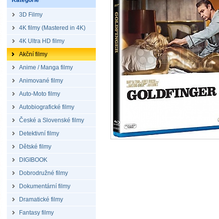
Kategorie
3D Filmy
4K filmy (Mastered in 4K)
4K Ultra HD filmy
Akční filmy
Anime / Manga filmy
Animované filmy
Auto-Moto filmy
Autobiografické filmy
České a Slovenské filmy
Detektivní filmy
Dětské filmy
DIGIBOOK
Dobrodružné filmy
Dokumentární filmy
Dramatické filmy
Fantasy filmy