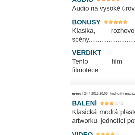
Audio na vysoké úrovni........
BONUSY
Klasika, rozho
scény...........................
VERDIKT
Tento fil
filmotéce.......................
gregg
| 24.4.2015 20:08 | hodnotil v maga
BALENÍ
Klasická modrá plast
artworku, jednotící po
VIDEO