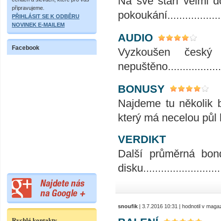
Na své stáří velmi d
připravujeme.
pokoukání..................
PŘIHLÁSIT SE K ODBĚRU
NOVINEK E-MAILEM
AUDIO
Facebook
Vyzkoušen český
nepuštěno.....................
BONUSY
Najdeme tu několik 
který má necelou půl 
VERDIKT
Další průměrná bo
disku...........................
snoufik
| 3.7.2016 10:31 | hodnotil v mag
Rychlé kontakty