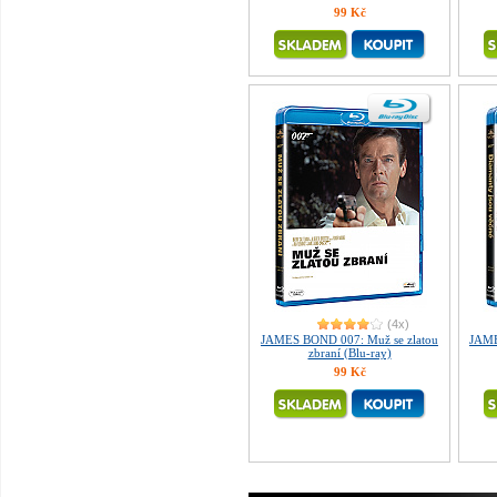
99 Kč
(4x)
JAMES BOND 007: Muž se zlatou
JAME
zbraní (Blu-ray)
99 Kč