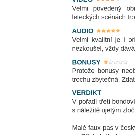
Velmi povedený obr
leteckých scénách tr
AUDIO
Velmi kvalitní je i 
nezkoušel, vždy dáv
BONUSY
Protože bonusy neobs
trochu zbytečná. Zdatní
VERDIKT
V pořadí třetí bond
s náležitě ujetým zlo
Malé faux pas v česk