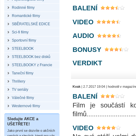
BALENÍ
Rodinné filmy
Romantické filmy
VIDEO
SBĚRATELSKÉ EDICE
Sci-fi filmy
AUDIO
Sportovní filmy
BONUSY
STEELBOOK
STEELBOOK bez disků
VERDIKT
STEELBOOKY z Francie
Taneční filmy
Thrillery
Kvak
| 2.7.2017 19:04 | hodnotil v magazí
TV seriály
BALENÍ
Válečné filmy
Film je součástí 
Westernové filmy
filmů...........................
Sledujte AKCE a
UŠETŘETE!
VIDEO
Jako první se dozvíte o akčních
cenách a slevách, které pro vás