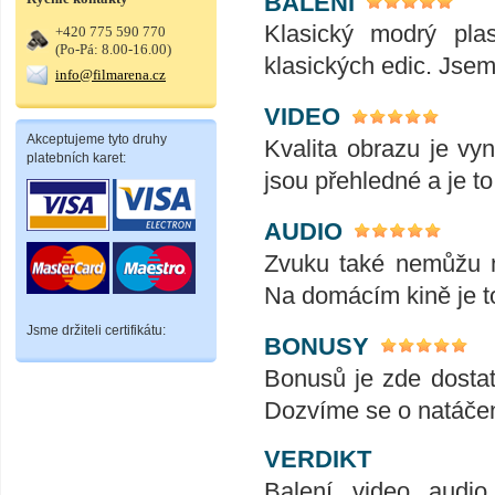
BALENÍ
Klasický modrý plas
+420 775 590 770
(Po-Pá: 8.00-16.00)
klasických edic. Jse
info@filmarena.cz
VIDEO
Akceptujeme tyto druhy
Kvalita obrazu je vyn
platebních karet:
jsou přehledné a je t
AUDIO
Zvuku také nemůžu n
Na domácím kině je t
Jsme držiteli certifikátu:
BONUSY
Bonusů je zde dostate
Dozvíme se o natáčení
VERDIKT
Balení, video, audi