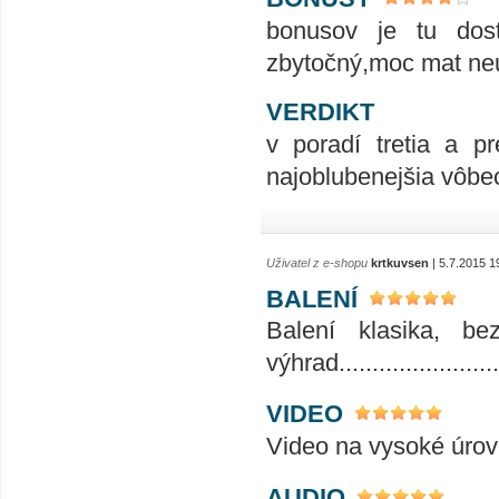
bonusov je tu dos
zbytočný,moc mat neupu
VERDIKT
v poradí tretia a 
najoblubenejšia vôbec
Uživatel z e-shopu
krtkuvsen
| 5.7.2015 1
BALENÍ
Balení klasika, b
výhrad........................
VIDEO
Video na vysoké úrovni........
AUDIO