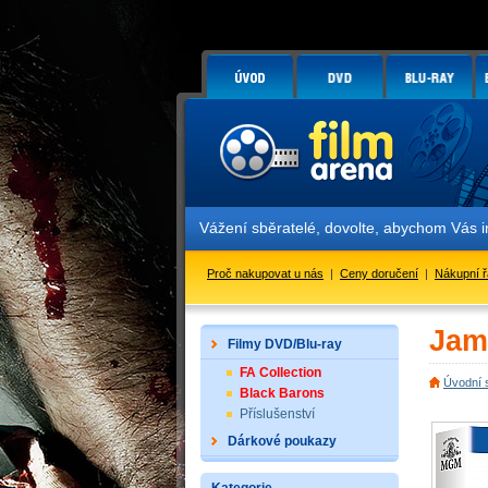
Vážení sběratelé, dovolte, abychom Vás informov
Proč nakupovat u nás
|
Ceny doručení
|
Nákupní 
Jam
Filmy DVD/Blu-ray
FA Collection
Úvodní 
Black Barons
Příslušenství
Dárkové poukazy