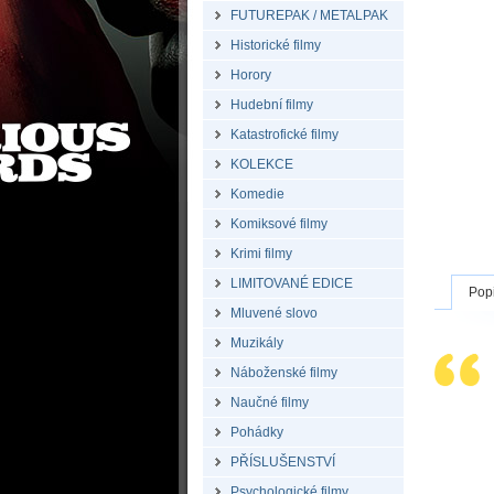
FUTUREPAK / METALPAK
Historické filmy
Horory
Hudební filmy
Katastrofické filmy
KOLEKCE
Komedie
Komiksové filmy
Krimi filmy
LIMITOVANÉ EDICE
Pop
Mluvené slovo
Muzikály
Náboženské filmy
Naučné filmy
Pohádky
PŘÍSLUŠENSTVÍ
Psychologické filmy