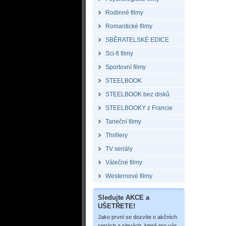
Rodinné filmy
Romantické filmy
SBĚRATELSKÉ EDICE
Sci-fi filmy
Sportovní filmy
STEELBOOK
STEELBOOK bez disků
STEELBOOKY z Francie
Taneční filmy
Thrillery
TV seriály
Válečné filmy
Westernové filmy
Sledujte AKCE a
UŠETŘETE!
Jako první se dozvíte o akčních
cenách a slevách, které pro vás