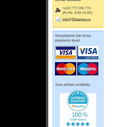
+420 775 590 770
(Po-Pá: 8.00-16.00)
info@filmarena.cz
Akceptujeme tyto druhy
platebních karet:
Jsme držiteli certifikátu: