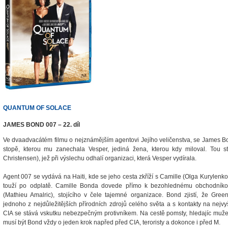
QUANTUM OF SOLACE
JAMES BOND 007 – 22. díl
Ve dvaadvacátém filmu o nejznámějším agentovi Jejího veličenstva, se James B
stopě, kterou mu zanechala Vesper, jediná žena, kterou kdy miloval. Tou 
Christensen), jež při výslechu odhalí organizaci, která Vesper vydírala.
Agent 007 se vydává na Haiti, kde se jeho cesta zkříží s Camille (Olga Kurylenko)
touží po odplatě. Camille Bonda dovede přímo k bezohlednému obchodník
(Mathieu Amalric), stojícího v čele tajemné organizace. Bond zjistí, že Gree
jednoho z nejdůležitějších přírodních zdrojů celého světa a s kontakty na nejvy
CIA se stává vskutku nebezpečným protivníkem. Na cestě pomsty, hledajíc muže,
musí být Bond vždy o jeden krok napřed před CIA, teroristy a dokonce i před M.