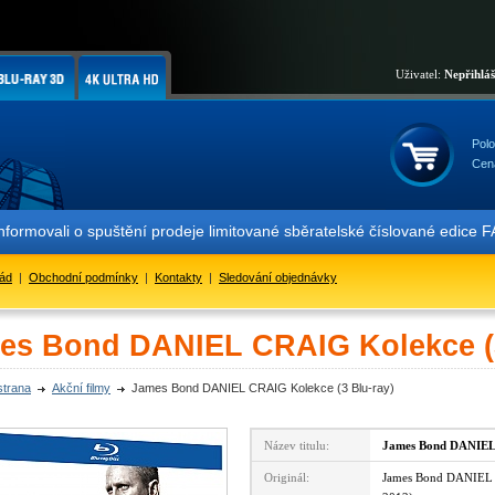
Uživatel:
Nepřihlá
Polo
Cen
ali o spuštění prodeje limitované sběratelské číslované edice FAC 
řád
|
Obchodní podmínky
|
Kontakty
|
Sledování objednávky
es Bond DANIEL CRAIG Kolekce (3
strana
Akční filmy
James Bond DANIEL CRAIG Kolekce (3 Blu-ray)
Název titulu:
James Bond DANIEL
Originál:
James Bond DANIEL 