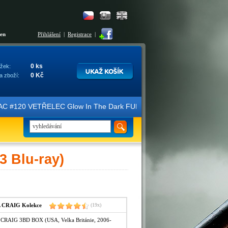
šen
Přihlášení
|
Registrace
|
0 ks
žek:
0 Kč
a zboží:
#120 VETŘELEC Glow In The Dark FULLSLIP XL EDITION #3 4K Ultra HD 
 Blu-ray)
 CRAIG Kolekce
(19x)
CRAIG 3BD BOX (USA, Velka Británie, 2006-