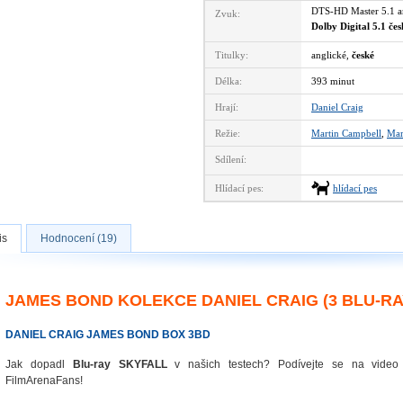
DTS-HD Master 5.1 
Zvuk:
Dolby Digital 5.1 če
Titulky:
anglické,
české
Délka:
393 minut
Hrají:
Daniel Craig
Režie:
Martin Campbell
,
Mar
Sdílení:
Hlídací pes:
hlídací pes
is
Hodnocení (19)
JAMES BOND KOLEKCE DANIEL CRAIG (3 BLU-RA
DANIEL CRAIG JAMES BOND BOX 3BD
Jak dopadl
Blu-ray SKYFALL
v našich testech? Podívejte se na vide
FilmArenaFans!