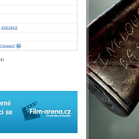
,
KOLEKCE
í dostanu?
 €
)