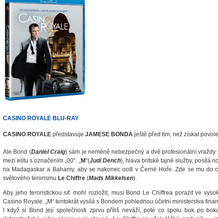
CASINO ROYALE BLU-RAY
CASINO ROYALE
představuje
JAMESE BONDA
ještě před tím, než získal povole
Ale Bond (
Daniel Craig
) sám je neméně nebezpečný a dvě profesionální vraždy 
mezi elitu s označením „00“. „
M
“(
Judi Dench
), hlava britské tajné služby, posílá 
na Madagaskar a Bahamy, aby se nakonec ocitl v Černé Hoře. Zde se mu do ces
světového terorismu
Le Chiffre
(
Mads Mikkelsen
).
Aby jeho teroristickou síť mohl rozložit, musí Bond Le Chiffrea porazit ve vys
Casino Royale. „M“ tentokrát vysílá s Bondem pohlednou účetní ministerstva fina
I když si Bond její společnosti zprvu příliš neváží, poté co spolu bok po bo