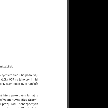
ní zabíjet.
v rychlém sledu ho posouvají
nováčka 007 na jeho první misi
ty staví bezcitný fi nančník
oké hře v pokerovém turnaji v
ncí
Vesper Lynd
(
Eva Green
).
ku prožijí řadu nebezpečných