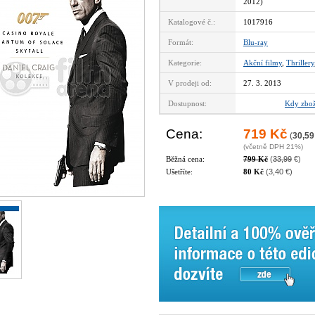
2012)
Katalogové č.:
1017916
Formát:
Blu-ray
Kategorie:
Akční filmy
,
Thrillery
V prodeji od:
27. 3. 2013
Dostupnost:
vyprodáno
Kdy zbož
Cena:
719 Kč
(
30,59
(včetně DPH 21%)
Běžná cena:
799 Kč
(
33,99
€)
Ušetříte:
80 Kč
(3,40 €)