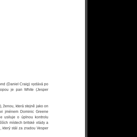
ond (Daniel Craig) vydává po
stopou je pan White (Jesper
, ženou, která stejně jako on
ovi jménem Dominic Greene
ne usiluje o úplnou kontrolu
šších místech britské vlády a
 který stál za zradou Vesper