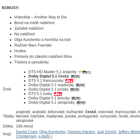
BONUSY:
Videoklip – Another Way to Die
Bond na místě natáčení
Začátek natáčení
Na natáčení
Olga Kurylenko a honička na lodi
Režisér Marc Foerster
Hudba
Pohledy do zákulisí natáčení filmu
Trailery a upoutávky
DTS-HD Master 5.1 anglicky
Dolby Digital 5.1 česky
DTS 5.1 francouzsky
Dolby Digital 5.1 maďarsky
Zvuk:
Dolby Digital 5.1 polsky
DTS 5.1 rusky
Dolby Digital 5.1 turecky
Dolby Digital 5.1 ukrajinsky
anglické, arabské, běloruské, bulharské,
české
, estonské, francouzské, 
Titulky:
litevské, lotyšské, maďarské, polské, portugalské, rumunské, řecké, slovin
ukrajinské
Délka:
106 minut
Daniel Craig
,
Olga Kurylenko
,
Gemma Arterton
,
Judi Dench
,
Jeffrey Wrigh
Hrají:
Christensen
,
a další >