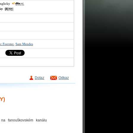
anglicky
sky
c Foerster
,
Sam Mendes
Dotaz
Odkaz
Y)
o na fanouškovském kanálu