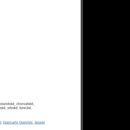
holandské, chorvatské,
ské, srbské, turecké,
t
,
Giancarlo Giannini
,
Jesper