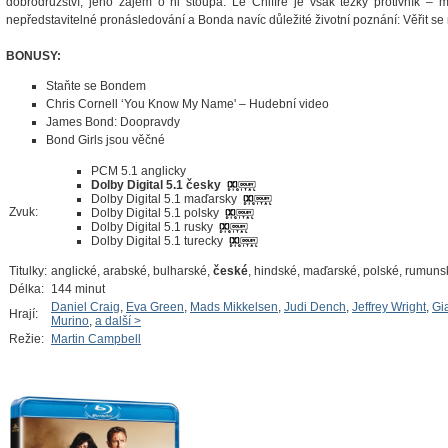
dobrodružství, jeho zájem o ni stoupá. Le Chiffre je však těžký protivník –
nepředstavitelné pronásledování a Bonda navíc důležité životní poznání: Věřit s
BONUSY:
Staňte se Bondem
Chris Cornell ‘You Know My Name' – Hudební video
James Bond: Doopravdy
Bond Girls jsou věčné
PCM 5.1 anglicky
Dolby Digital 5.1 česky
Dolby Digital 5.1 maďarsky
Zvuk:
Dolby Digital 5.1 polsky
Dolby Digital 5.1 rusky
Dolby Digital 5.1 turecky
Titulky:
anglické, arabské, bulharské,
české
, hindské, maďarské, polské, rumuns
Délka:
144 minut
Daniel Craig
,
Eva Green
,
Mads Mikkelsen
,
Judi Dench
,
Jeffrey Wright
,
Gi
Hrají:
Murino
,
a další >
Režie:
Martin Campbell