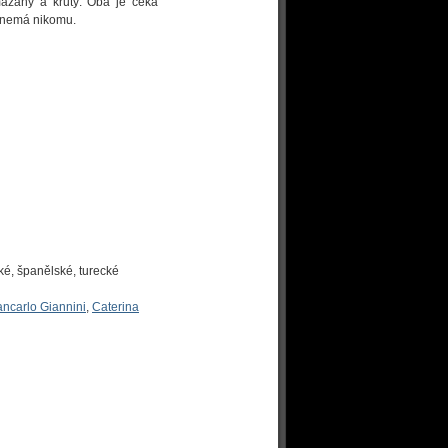
 mazaný a krutý. Oba je čeká
e nemá nikomu.
ké, španělské, turecké
ancarlo Giannini
,
Caterina